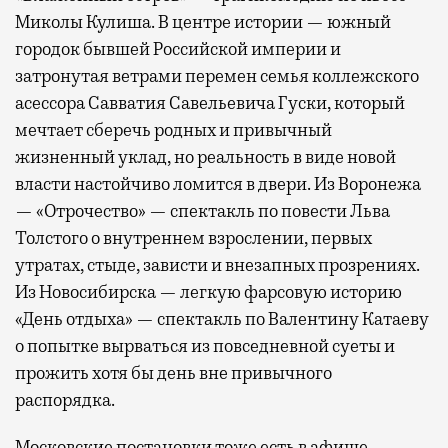
Миколы Кулиша. В центре истории — южный
городок бывшей Российской империи и
затронутая ветрами перемен семья коллежского
асессора Савватия Савельевича Гуски, который
мечтает сберечь родных и привычный
жизненный уклад, но реальность в виде новой
власти настойчиво ломится в двери. Из Воронежа
— «Отрочество» — спектакль по повести Льва
Толстого о внутреннем взрослении, первых
утратах, стыде, зависти и внезапных прозрениях.
Из Новосибирска — легкую фарсовую историю
«День отдыха» — спектакль по Валентину Катаеву
о попытке вырваться из повседневной суеты и
прожить хотя бы день вне привычного
распорядка.
Московские постановки тоже есть в афише.