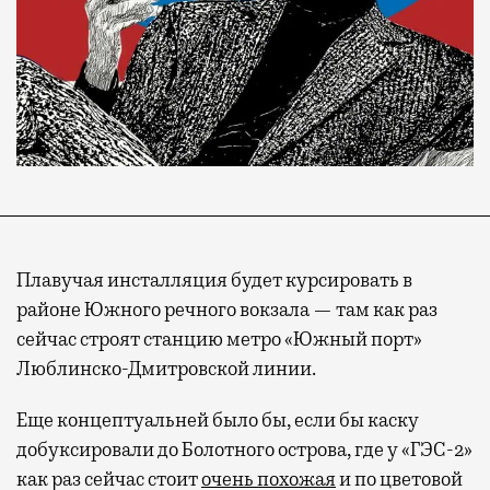
Плавучая инсталляция будет курсировать в
районе Южного речного вокзала — там как раз
сейчас строят станцию метро «Южный порт»
Люблинско-Дмитровской линии.
Еще концептуальней было бы, если бы каску
добуксировали до Болотного острова, где у «ГЭС-2»
Современный путешественник часто берет
как раз сейчас стоит
очень похожая
и по цветовой