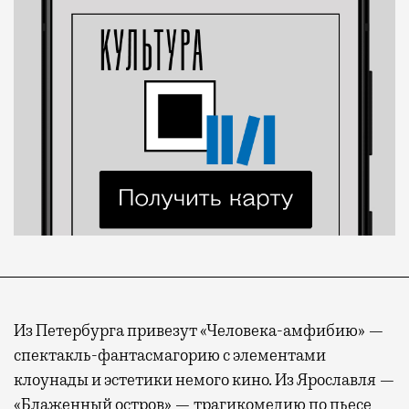
Из Петербурга привезут «Человека-амфибию» —
спектакль-фантасмагорию с элементами
клоунады и эстетики немого кино. Из Ярославля —
«Блаженный остров» — трагикомедию по пьесе