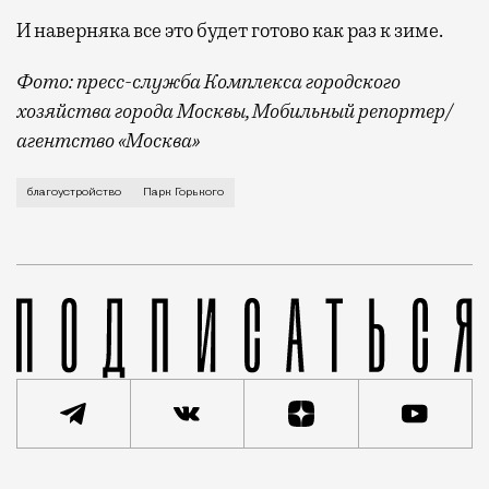
И наверняка все это будет готово как раз к зиме.
Фото: пресс-служба Комплекса городского
хозяйства города Москвы, Мобильный репортер/
агентство «Москва»
Если вы собираетесь прогуляться по парку Горького
благоустройство
Парк Горького