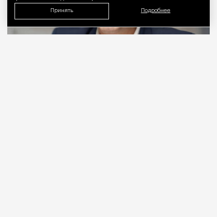
Принять
Подробнее
06.08.2026
2 мин. чтения
Видео с репликой из интервью народного
избранника блогеру Амирану Сардарову
быстро
разошлось
по сети — вероятно, не в
последнюю очередь из-за жизнерадостного,
заливистого смеха, которым он сопровождает свою
констатацию. Отсмеявшись, он уточняет, что это
смех сквозь слезы: «В Москве это 100%
невозможно, а в регионах еще хуже. Ни ставку в
20% за ипотеку платить невозможно, ни собрать
на первый взнос».