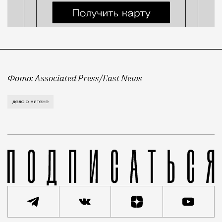
Фото: Associated Press/East News
Уголовное дело против Евгения Пригожина за призыв
дело о мятеже