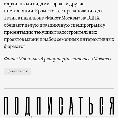
с архивными видами города и другие
инсталляции. Кроме того, к празднованию 70-
летия в павильоне «Макет Москвы» на ВДНХ
обещают целую праздничную спецпрограмму:
презентацию текущих градостроительных
проектов мэрии и набор семейных интерактивных
форматов.
Фото: Мобильный репортер/агентство «Москва»
Это каска в фирменных цветах департамента строит
День строителя