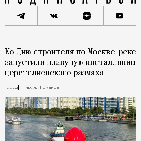
Реклама
Редакция Москвич Mag
Ко Дню строителя по Москве-реке
Город
запустили плавучую инсталляцию
церетелиевского размаха
Город
Кирилл Романов