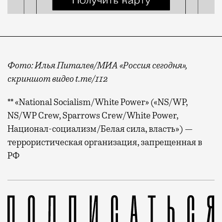
Фото: Илья Питалев/МИА «Россия сегодня»,
скриншот видео t.me/112
** «National Socialism/White Power» («NS/WP,
NS/WP Crew, Sparrows Crew/White Power,
Национал-социализм/Белая сила, власть») —
террористическая организация, запрещенная в
РФ
А также Скабеевой, Попова и Тиграна Кеосаяна, соо