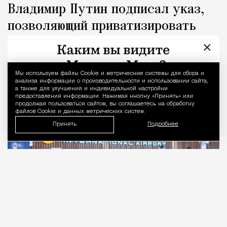
Владимир Путин подписал указ,
позволяющий приватизировать
Шереметьево
×
Город
Кирилл Романов
Мы используем файлы Сookie и метрические системы для сбора и
Уведомление 
анализа информации о производительности и использовании сайта,
а также для улучшения и индивидуальной настройки
предоставления информации. Нажимая кнопку «Принять» или
продолжая пользоваться сайтом, вы соглашаетесь на обработку
файлов Cookie и данных метрических систем.
Принять
Подробнее
06.08.2026
1 мин. чтения