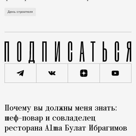
В этом году профессиональный праздник День строи
День строителя
Реклама
Редакция Москвич Mag
Почему вы должны меня знать:
Город
шеф-повар и совладелец
ресторана Alma Булат Ибрагимов