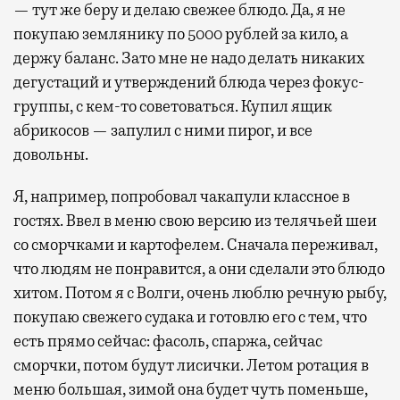
— тут же беру и делаю свежее блюдо. Да, я не
покупаю землянику по 5000 рублей за кило, а
держу баланс. Зато мне не надо делать никаких
дегустаций и утверждений блюда через фокус-
группы, с кем-то советоваться. Купил ящик
абрикосов — запулил с ними пирог, и все
довольны.
Я, например, попробовал чакапули классное в
гостях. Ввел в меню свою версию из телячьей шеи
со сморчками и картофелем. Сначала переживал,
что людям не понравится, а они сделали это блюдо
хитом. Потом я с Волги, очень люблю речную рыбу,
покупаю свежего судака и готовлю его с тем, что
есть прямо сейчас: фасоль, спаржа, сейчас
сморчки, потом будут лисички. Летом ротация в
меню большая, зимой она будет чуть поменьше,