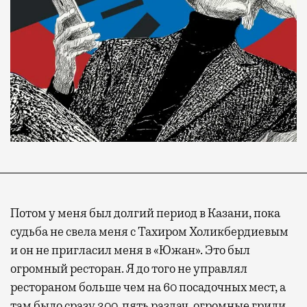
Потом у меня был долгий период в Казани, пока
судьба не свела меня с Тахиром Холикбердиевым
и он не пригласил меня в «Южан». Это был
огромный ресторан. Я до того не управлял
рестораном больше чем на 60 посадочных мест, а
там было сразу 300, пять раздач, огромные грили.