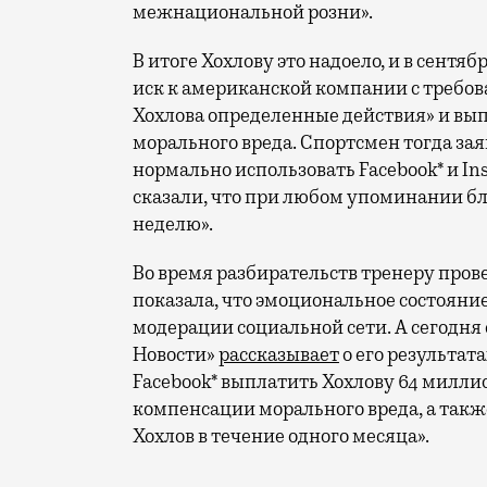
межнациональной розни».
В итоге Хохлову это надоело, и в сентя
иск к американской компании с требо
Хохлова определенные действия» и вы
морального вреда. Спортсмен тогда зая
нормально использовать Facebook* и In
сказали, что при любом упоминании бл
неделю».
Во время разбирательств тренеру пров
показала, что эмоциональное состояни
модерации социальной сети. А сегодня 
Новости»
рассказывает
о его результата
Facebook* выплатить Хохлову 64 миллио
компенсации морального вреда, а так
Хохлов в течение одного месяца».
_____________________________________