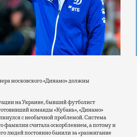
туации на Украине, бывший футболист
, готовивший команды «Кубань», «Динамо»
толкнулся с необычной проблемой. Система
о фамилии считала оскорблением, а потому и
его людей постоянно банили за «разжигание