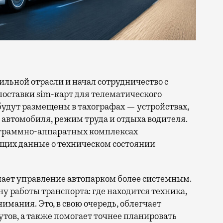
поставки sim-карт для телематического
будут размещены в тахографах — устройствах,
автомобиля, режим труда и отдыха водителя.
рограммно-аппаратных комплексах
щих данные о техническом состоянии
ает управление автопарком более системным.
 работы транспорта: где находится техника,
нимания. Это, в свою очередь, облегчает
тов, а также помогает точнее планировать