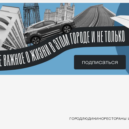
ГОРОД
ЛЮДИ
КИНО
РЕСТОРАНЫ 