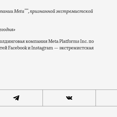
***
пании Meta
, признанной экстремистской
егодня»
лдинговая компания Meta Platforms Inc. по
тей Facebook и Instagram — экстремистская
московского «Динамо» должны разблокировать. Еще в п