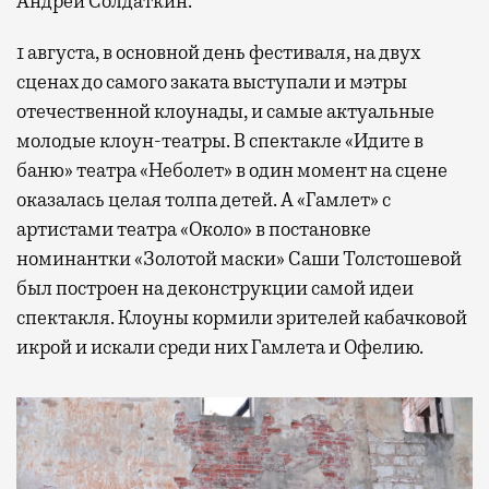
Андрей Солдаткин.
1 августа, в основной день фестиваля, на двух
сценах до самого заката выступали и мэтры
отечественной клоунады, и самые актуальные
молодые клоун-театры. В спектакле «Идите в
баню» театра «Неболет» в один момент на сцене
оказалась целая толпа детей. А «Гамлет» с
артистами театра «Около» в постановке
номинантки «Золотой маски» Саши Толстошевой
был построен на деконструкции самой идеи
спектакля. Клоуны кормили зрителей кабачковой
икрой и искали среди них Гамлета и Офелию.