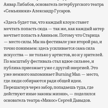
Анвар Либабов, основатель петербургского театра
«Семьянюки» Александр Гусаров.
«Здесь будет так, что каждый клоун станет
мечтать попасть сюда — так же, как каждый актер
мечтает попасть в Авиньон. Потому что Старица
— место силы. Мы на фестивале уже второй раз, и
точно понимаем: здесь усиливается сама сила
искусства — не только у артистов, но и у зрителей.
По масштабу фестиваль стал вдвое сильнее, и
публика приезжает уже с другой энергией. Это
уже немного напоминает Burning Man — место,
где люди собираются ради общей идеи.
Перешагнув через забор, попадаешь туда, где
действуют иные законы жизни», — поделился
основатель театра «Микос» Сергей Давыдов.