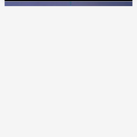
07.08.2026
1 мин. чтения
После нескольких дней жары Москву ночью
накрыла сильная гроза с ливнем. Непогода
началась около полуночи: в некоторых районах
жители сообщали прямо о «стене дождя».
ПРОДОЛЖЕНИЕ НИЖЕ