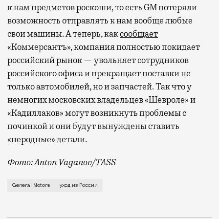
к нам предметов роскоши, то есть GM потеряли
возможность отправлять к нам вообще любые
свои машины. А теперь, как
сообщает
«Коммерсантъ», компания полностью покидает
российский рынок — увольняет сотрудников
российского офиса и прекращает поставки не
только автомобилей, но и запчастей. Так что у
немногих московских владельцев «Шевроле» и
«Кадиллаков» могут возникнуть проблемы с
починкой и они будут вынуждены ставить
«неродные» детали.
Фото: Anton Vaganov/TASS
В каком-то смысле российская история компании пол
General Motors
уход из России