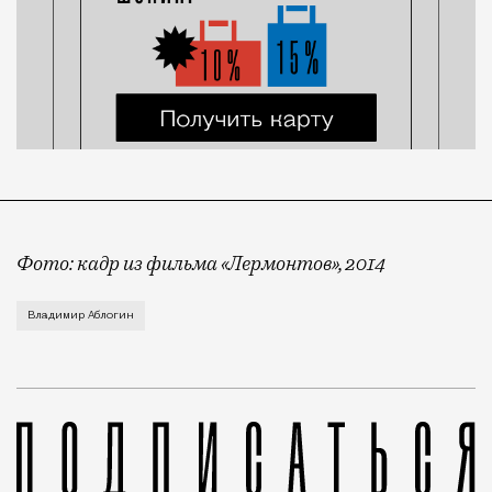
Фото: кадр из фильма «Лермонтов», 2014
Путь от литературной классики до уголовной оказал
Владимир Аблогин