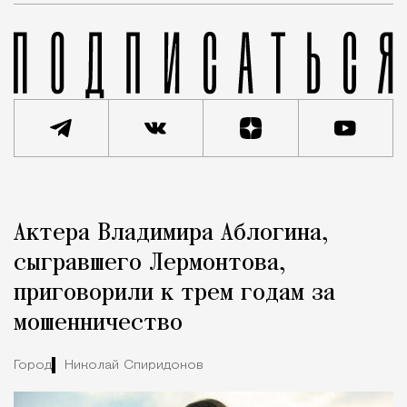
Реклама
Редакция Москвич Mag
Актера Владимира Аблогина,
Город
сыгравшего Лермонтова,
приговорили к трем годам за
мошенничество
Город
Николай Спиридонов