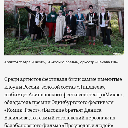
Артисты театра «Около», «Высокие братья», оркестр «Пакава Ить»
Среди артистов фестиваля были самые именитые
клоуны России: золотой состав «Лицедеев»,
любимцы Авиньонского фестиваля театр «Микос»,
обладатель премии Эдинбургского фестиваля
«Комик-Трест», «Высокие братья» Дениса
Васильева, тот самый гоголевский персонаж из
балабановского фильма «Про уродов и людей»