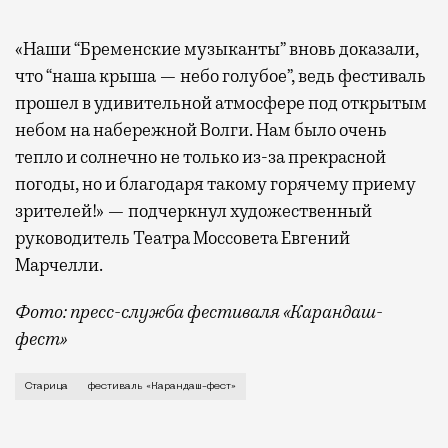
«Наши “Бременские музыканты” вновь доказали,
что “наша крыша — небо голубое”, ведь фестиваль
прошел в удивительной атмосфере под открытым
небом на набережной Волги. Нам было очень
тепло и солнечно не только из-за прекрасной
погоды, но и благодаря такому горячему приему
зрителей!» — подчеркнул художественный
руководитель Театра Моссовета Евгений
Марчелли.
Фото: пресс-служба фестиваля «Карандаш-
фест»
В минувший уикенд маленькая Старица в Тверской об
Старица
фестиваль «Карандаш-фест»