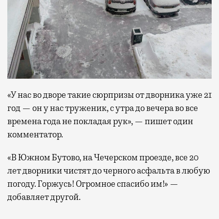
«У нас во дворе такие сюрпризы от дворника уже 21
год — он у нас труженик, с утра до вечера во все
времена года не покладая рук», — пишет один
комментатор.
«В Южном Бутово, на Чечерском проезде, все 20
лет дворники чистят до черного асфальта в любую
погоду. Горжусь! Огромное спасибо им!» —
добавляет другой.