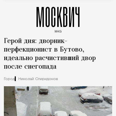
МОСКВИЧ
MAG
Введите ключевые слова для поиска статей
Герой дня: дворник-
перфекционист в Бутово,
идеально расчистивший двор
после снегопада
Город
Николай Спиридонов