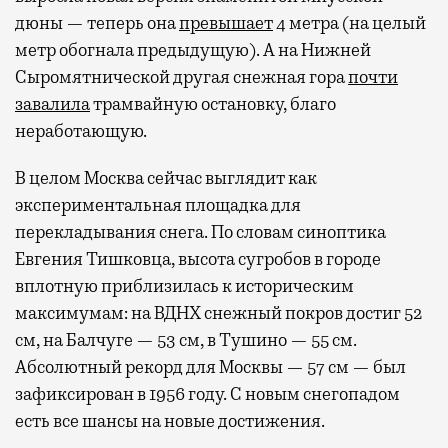
дюны — теперь она
превышает
4 метра (на целый
метр обогнала предыдущую). А на Нижней
Сыромятнической другая снежная гора
почти
завалила
трамвайную остановку, благо
неработающую.
В целом Москва сейчас выглядит как
экспериментальная площадка для
перекладывания снега. По словам синоптика
Евгения Тишковца, высота сугробов в городе
вплотную приблизилась к историческим
максимумам: на ВДНХ снежный покров достиг 52
см, на Балчуге — 53 см, в Тушино — 55 см.
Абсолютный рекорд для Москвы — 57 см — был
зафиксирован в 1956 году. С новым снегопадом
есть все шансы на новые достижения.