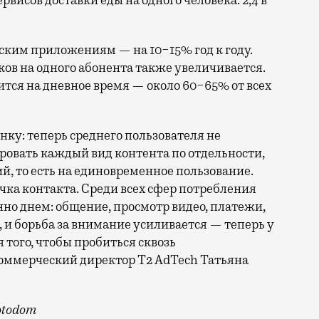
рвисов доставки еды на одного человека: 2,4 в
вским приложениям — на 10−15% год к году.
ов на одного абонента также увеличивается.
тся на дневное время — около 60−65% от всех
нку: теперь среднего пользователя не
ировать каждый вид контента по отдельности,
й, то есть на единовременное пользование.
ка контакта. Среди всех сфер потребления
но днем: общение, просмотр видео, платежи,
 и борьба за внимание усиливается — теперь у
я того, чтобы пробиться сквозь
ммерческий директор Т2 AdTech Татьяна
otodom