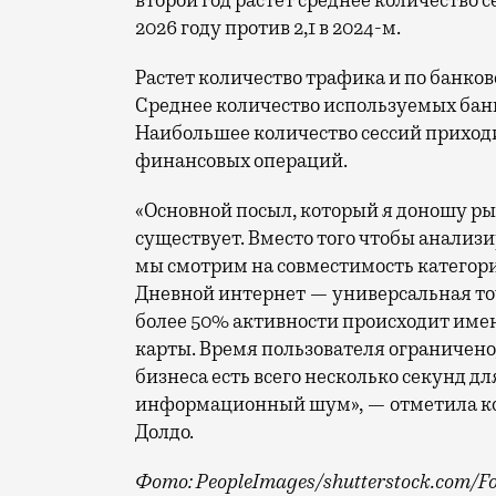
второй год растет среднее количество се
2026 году против 2,1 в 2024-м.
Растет количество трафика и по банко
Среднее количество используемых банк
Наибольшее количество сессий приходи
финансовых операций.
«Основной посыл, который я доношу ры
существует. Вместо того чтобы анализ
мы смотрим на совместимость категори
Дневной интернет — универсальная точ
более 50% активности происходит имен
карты. Время пользователя ограничено,
бизнеса есть всего несколько секунд дл
информационный шум», — отметила ко
Долдо.
Фото: PeopleImages/shutterstock.com/F