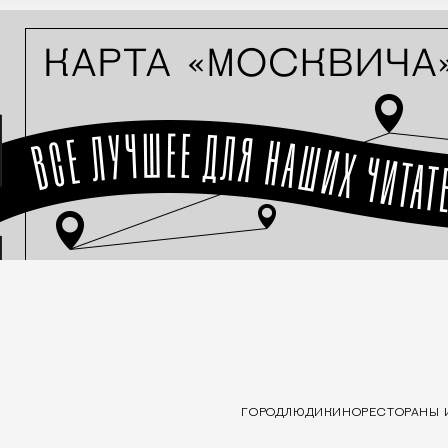
ГОРОД
ЛЮДИ
КИНО
РЕСТОРАНЫ 