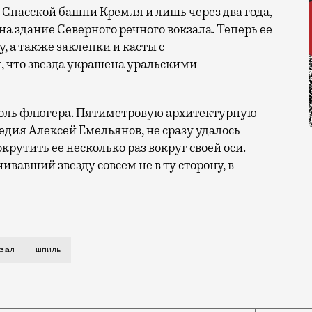
я Спасской башни Кремля и лишь через два года,
на здание Северного речного вокзала. Теперь ее
у, а также заклепки и касты с
 что звезда украшена уральскими
 роль флюгера. Пятиметровую архитектурную
ледия Алексей Емельянов, не сразу удалось
крутить ее несколько раз вокруг своей оси.
чивавший звезду совсем не в ту сторону, в
ивляйтесь, если по пути домой вы заметите, что на зд
кзал
шпиль