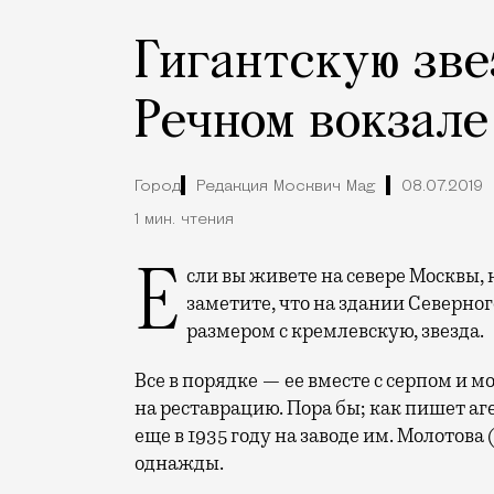
Гигантскую зве
Речном вокзале
Город
Редакция Москвич Mag
08.07.2019
1 мин. чтения
Если вы живете на севере Москвы, не удивляйтесь, если по пути домой вы
заметите, что на здании Северног
размером с кремлевскую, звезда.
Все в порядке — ее вместе с серпом и 
на реставрацию. Пора бы; как пишет а
еще в 1935 году на заводе им. Молотова
однажды.