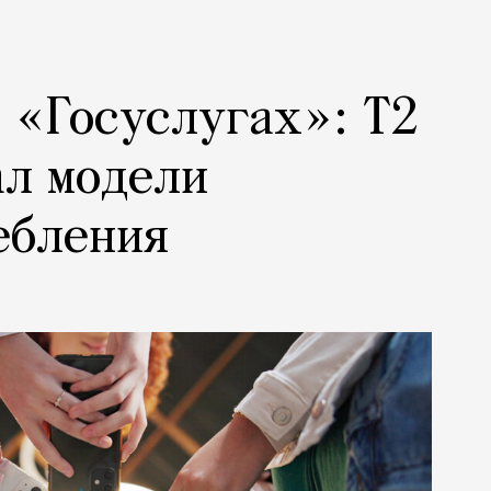
а «Госуслугах»: Т2
ал модели
ебления