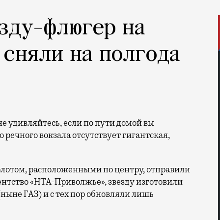
зду-флюгер на
 сняли на полгода
о речного вокзала отсутствует гигантская,
молотом, расположенными по центру, отправили
гентство «НТА-Приволжье», звезду изготовили
 (ныне ГАЗ) и с тех пор обновляли лишь