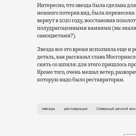
Интересно, что звезда была сделана дл
немного потеряв вид, была перенесена 
вернут в 2020 году, восстановив позолот
полудрагоценными камнями (вы знали,
самоцветами?).
Звезда все это время исполняла еще и
деталь, как рассказал глава Мосгорнас
снять со шпиля: для этого пришлось про
Кроме того, очень мешал ветер, развора
которую надо было реставраторам.
Если вы живете на севере Москвы, не уд
звезда
реставрация
Северный речной во