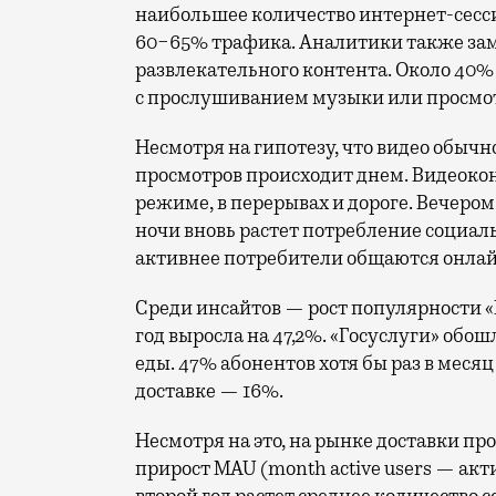
наибольшее количество интернет-сесс
60−65% трафика. Аналитики также за
развлекательного контента. Около 40
с прослушиванием музыки или просмот
Несмотря на гипотезу, что видео обыч
просмотров происходит днем. Видеокон
режиме, в перерывах и дороге. Вечером 
ночи вновь растет потребление социал
активнее потребители общаются онлай
Среди инсайтов — рост популярности «Г
год выросла на 47,2%. «Госуслуги» обош
еды. 47% абонентов хотя бы раз в меся
доставке — 16%.
Несмотря на это, на рынке доставки п
прирост MAU (month active users — ак