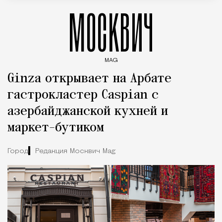
МОСКВИЧ
MAG
Введите ключевые слова для поиска статей
Ginza открывает на Арбате
гастрокластер Caspian с
азербайджанской кухней и
маркет-бутиком
Город
Редакция Москвич Mag