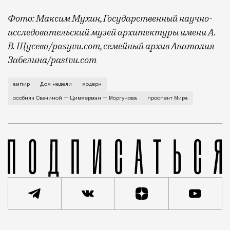
Фото: Максим Мухин, Государственный научно-
исследовательский музей архитектуры имени А.
В. Щусева/pasyvu.com, семейный архив Анатолия
Забелина/pastvu.com
История каменного строения в Мещанской слободе —
ампир
Дом недели
модерн
особняк Свечиной — Циммерман — Моргунова
проспект Мира