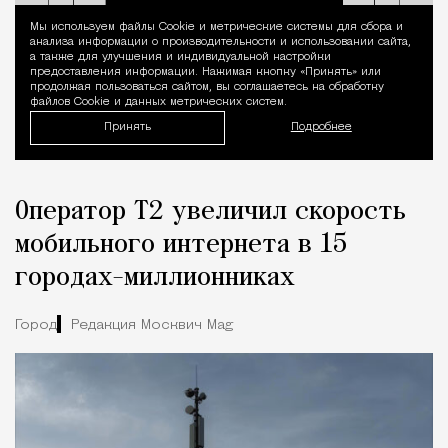
Мы используем файлы Сookie и метрические системы для сбора и
Уведомление 
анализа информации о производительности и использовании сайта,
а также для улучшения и индивидуальной настройки
предоставления информации. Нажимая кнопку «Принять» или
продолжая пользоваться сайтом, вы соглашаетесь на обработку
файлов Cookie и данных метрических систем.
Принять
Подробнее
Оператор Т2 увеличил скорость
мобильного интернета в 15
городах-миллионниках
Город
Редакция Москвич Mag