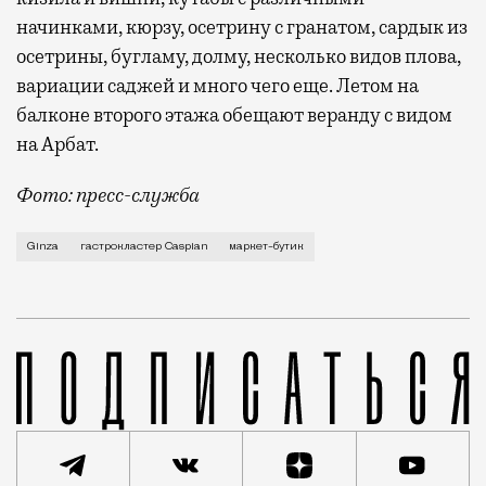
начинками, кюрзу, осетрину с гранатом, сардык из
осетрины, бугламу, долму, несколько видов плова,
вариации саджей и много чего еще. Летом на
балконе второго этажа обещают веранду с видом
на Арбат.
Фото: пресс-служба
Это не очередное место для «просто еды», Ginza ре
Ginza
гастрокластер Caspian
маркет-бутик