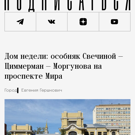
Реклама
Редакция Москвич Mag
Дом недели: особняк Свечиной —
Город
Циммерман — Моргунова на
проспекте Мира
Город
Евгения Гершкович