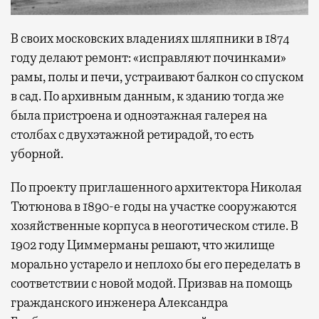
В своих московских владениях шляпники в 1874
году делают ремонт: «исправляют починками»
рамы, полы и печи, устраивают балкон со спуском
в сад. По архивным данным, к зданию тогда же
была пристроена и одноэтажная галерея на
столбах с двухэтажной ретирадой, то есть
уборной.
По проекту приглашенного архитектора Николая
Тютюнова в 1890-е годы на участке сооружаются
хозяйственные корпуса в неоготическом стиле. В
1902 году Циммерманы решают, что жилище
морально устарело и неплохо бы его переделать в
соответствии с новой модой. Призвав на помощь
гражданского инженера Александра