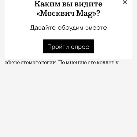
×
07.08.2026
2 мин. чтения
Московские стоматологи
записывают
видео в
поддержку московского врача Алексея
Фролова после выхода выпусков программы
Елены Летучей, посвященных конфликтам в
сфере стоматологии. По мнению его коллег, у
части зрителей могло сложиться ошибочное
впечатление, что Фролов имеет отношение к
истории о смерти ребенка после лечения зубов,
хотя речь шла о двух разных случаях.
ПРОДОЛЖЕНИЕ НИЖЕ