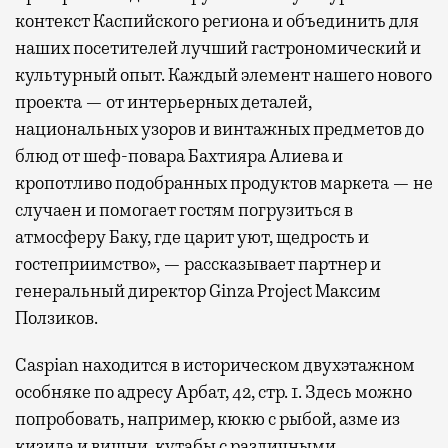
контекст Каспийского региона и объединить для
наших посетителей лучший гастрономический и
культурный опыт. Каждый элемент нашего нового
проекта — от интерьерных деталей,
национальных узоров и винтажных предметов до
блюд от шеф-повара Бахтияра Алиева и
кропотливо подобранных продуктов маркета — не
случаен и помогает гостям погрузиться в
атмосферу Баку, где царит уют, щедрость и
гостеприимство», — рассказывает партнер и
генеральный директор Ginza Project Максим
Ползиков.
Caspian находится в историческом двухэтажном
особняке по адресу Арбат, 42, стр. 1. Здесь можно
попробовать, например, кюкю с рыбой, азме из
кизила и вишни, кутабы с различными