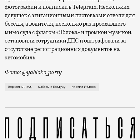
фотографии и подписки в Telegram. Нескольких
девушек с агитационными листовками отвели для
беседы, а водителя, несколько раз проехавшего
мимо суда с флагом «Яблока» и громкой музыкой,
остановили сотрудники ДПС и оштрафовали за
отсутствие регистрационных документов на
автомобиль.
Фото: @yabloko_party
Таким образом, суд удовлетворил иск партии «Роди
Верховный суд
выборы в Госдуму
партия Яблоко