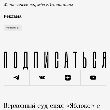
Фото: пресс-служба «Технопарка»
Рекламные кампании техники редко выходят за рамк
Реклама
технопарк
Реклама
Редакция Москвич Mag
Верховный суд снял «Яблоко» с
Город