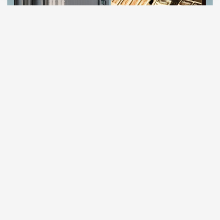
10.08.2026
2 мин. чтения
Вы можете знать Mr. Food по готовым блюдам
Creative Kitchen и Cook Chart: на полках
магазинов компания уже много лет продает
готовые каши, сырники, блинчики, омлеты, пасту,
плов, котлеты, салаты и супы, в том числе делает
блюда собственной торговой марки для многих
ритейлеров. Есть у производителя и десерты Petit
Café.
ПРОДОЛЖЕНИЕ НИЖЕ