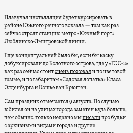
Плавучая инсталляция будет курсировать в
районе Южного речного вокзала — там как раз
сейчас строят станцию метро «Южный порт»
Люблинско-Дмитровской линии.
Еще концептуальней было бы, если бы каску
добуксировали до Болотного острова, где у «ГЭС-2»
как раз сейчас стоит
очень похожая
и по цветовой
гамме, и по габаритам «Садовая лопатка» Класа
Олденбурга и Кошье ван Брюгген.
Сам праздник отмечается 9 августа. По случаю
юбилея он на улицах города заметен куда больше,
чем обычно: только недавно мы
писали
про будки
с архивными видами города и другие