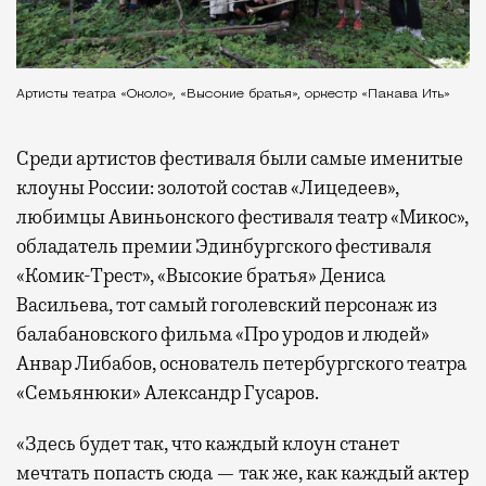
Артисты театра «Около», «Высокие братья», оркестр «Пакава Ить»
Среди артистов фестиваля были самые именитые
клоуны России: золотой состав «Лицедеев»,
любимцы Авиньонского фестиваля театр «Микос»,
обладатель премии Эдинбургского фестиваля
«Комик-Трест», «Высокие братья» Дениса
Васильева, тот самый гоголевский персонаж из
балабановского фильма «Про уродов и людей»
Анвар Либабов, основатель петербургского театра
«Семьянюки» Александр Гусаров.
«Здесь будет так, что каждый клоун станет
мечтать попасть сюда — так же, как каждый актер