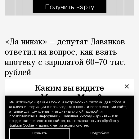
«Да никак» — депутат Даванков
ответил на вопрос, как взять
ипотеку с зарплатой 60–70 тыс.
рублей
×
Город
Кирилл Романов
Мы используем файлы Сookie и метрические системы для сбора и
Уведомление 
анализа информации о производительности и использовании сайта,
а также для улучшения и индивидуальной настройки
предоставления информации. Нажимая кнопку «Принять» или
продолжая пользоваться сайтом, вы соглашаетесь на обработку
файлов Cookie и данных метрических систем.
Принять
Подробнее