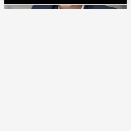
06.08.2026
2 мин. чтения
Видео с репликой из интервью народного
избранника блогеру Амирану Сардарову
быстро
разошлось
по сети — вероятно, не в
последнюю очередь из-за жизнерадостного,
заливистого смеха, которым он сопровождает свою
констатацию. Отсмеявшись, он уточняет, что это
смех сквозь слезы: «В Москве это 100%
невозможно, а в регионах еще хуже. Ни ставку в
20% за ипотеку платить невозможно, ни собрать
на первый взнос».