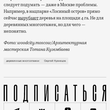
следует подумать — даже в Москве проблемы.
Например, в нацпарке «Лосиный остров» прямо
сейчас
вырубают
деревья на площади 4 га. Не для
деревянных многоэтажек, но для чего —
непонятно.
Фото: woodcity.moscow/Архитектурная
мастерская Тотана Кузембаева
Общероссийский план, который предполагает активно
деревянные многоэтажки
Сергей Кузнецов