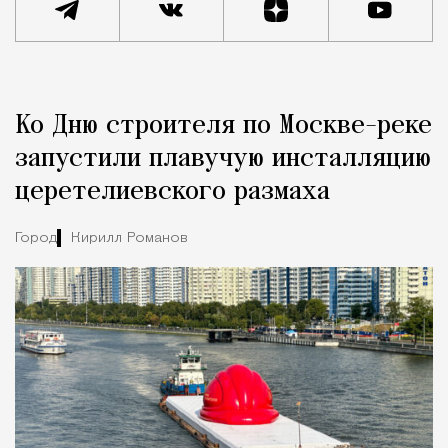
Реклама
Редакция Москвич Mag
Ко Дню строителя по Москве-реке
Город
запустили плавучую инсталляцию
церетелиевского размаха
Город
Кирилл Романов