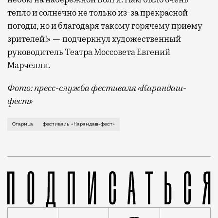
тепло и солнечно не только из-за прекрасной
погоды, но и благодаря такому горячему приему
зрителей!» — подчеркнул художественный
руководитель Театра Моссовета Евгений
Марчелли.
Фото: пресс-служба фестиваля «Карандаш-
фест»
В минувший уикенд маленькая Старица в Тверской об
Старица
фестиваль «Карандаш-фест»