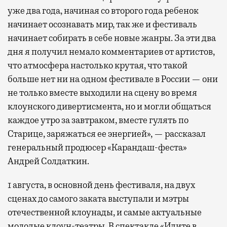
уже два года, начиная со второго года ребенок
начинает осознавать мир, так же и фестиваль
начинает собирать в себе новые жанры. За эти два
дня я получил немало комментариев от артистов,
что атмосфера настолько крутая, что такой
больше нет ни на одном фестивале в России — они
не только вместе выходили на сцену во время
клоунского дивертисмента, но и могли общаться
каждое утро за завтраком, вместе гулять по
Старице, заряжаться ее энергией», — рассказал
генеральный продюсер «Карандаш-феста»
Андрей Солдаткин.
1 августа, в основной день фестиваля, на двух
сценах до самого заката выступали и мэтры
отечественной клоунады, и самые актуальные
молодые клоун-театры. В спектакле «Идите в