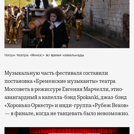
Клоун театра «Микос» во время кавалькады
Музыкальную часть фестиваля составили
постановка «Бременские музыканты» театра
Моссовета в режиссуре Евгения Марчелли, этно-
авангардный а капелла-бэнд Spokanki, джаз-бэнд
«Хоронько Оркестр» и инди-группа «Рубеж Веков»
— в финале, когда не танцевать было невозможно.