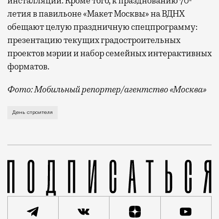
инсталляции. Кроме того, к празднованию 70-
летия в павильоне «Макет Москвы» на ВДНХ
обещают целую праздничную спецпрограмму:
презентацию текущих градостроительных
проектов мэрии и набор семейных интерактивных
форматов.
Фото: Мобильный репортер/агентство «Москва»
Это каска в фирменных цветах департамента строит
День строителя