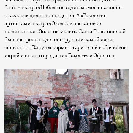
баню» театра «Неболет» в один момент на сцене
оказалась целая толпа детей. А «Гамлет» с
артистами театра «Около» в постановке
номинантки «Золотой маски» Саши Толстошевой
был построен на деконструкции самой идеи
спектакля. Клоуны кормили зрителей кабачковой
икрой и искали среди них Гамлета и Офелию.