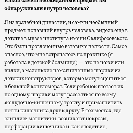
Какой самый неожиданный предмет вы
обнаруживали внутри человека?
Я из врачебной династии, и самый необычный
предмет, попавший внутрь человека, видела еще в
детстве в музее института имени Склифосовского.
Это были проглоченные вставные челюсти. Самое
опасное, что мне встречалось на практике (я
работала в детской больнице) — это не ножи или
вилки, а маленькие намагниченные шарики из
детских конструкторов, которые могут сцепиться
в большой конгломерат. Если ребенок глотает их
по одному, шарики могут рассеяться по всему
желудочно-кишечному тракту и примагнитить
петли кишечника друг к другу. В тех местах, где
слиплись магнитики, возникают некрозы,
перфорации кишечника и, как следствие,