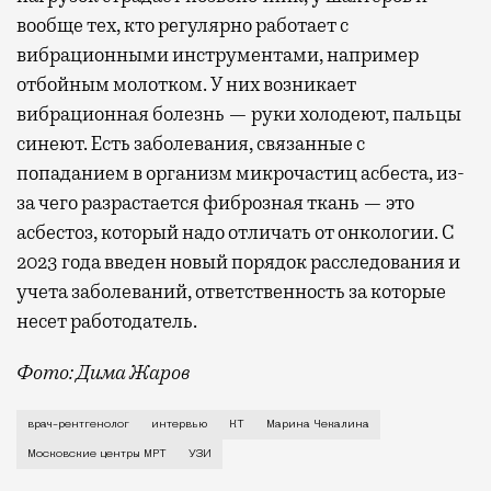
вообще тех, кто регулярно работает с
вибрационными инструментами, например
отбойным молотком. У них возникает
вибрационная болезнь — руки холодеют, пальцы
синеют. Есть заболевания, связанные с
попаданием в организм микрочастиц асбеста, из-
за чего разрастается фиброзная ткань — это
асбестоз, который надо отличать от онкологии. С
2023 года введен новый порядок расследования и
учета заболеваний, ответственность за которые
несет работодатель.
Фото: Дима Жаров
Продолжительный отдых влияет на зрительное воспр
врач-рентгенолог
интервью
КТ
Марина Чекалина
Московские центры МРТ
УЗИ