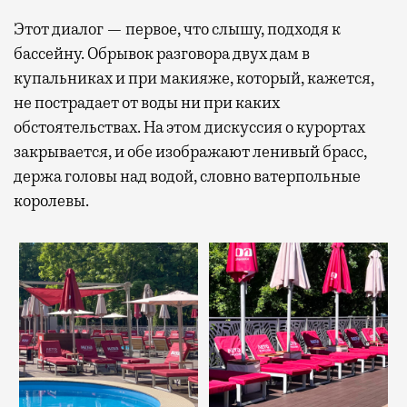
Этот диалог — первое, что слышу, подходя к
бассейну. Обрывок разговора двух дам в
купальниках и при макияже, который, кажется,
не пострадает от воды ни при каких
обстоятельствах. На этом дискуссия о курортах
закрывается, и обе изображают ленивый брасс,
держа головы над водой, словно ватерпольные
королевы.