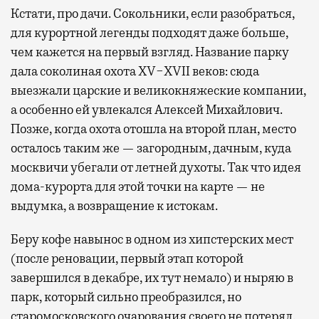
Кстати, про дачи. Сокольники, если разобраться,
для курортной легенды подходят даже больше,
чем кажется на первый взгляд. Название парку
дала соколиная охота XV−XVII веков: сюда
выезжали царские и великокняжеские компании,
а особенно ей увлекался Алексей Михайлович.
Позже, когда охота отошла на второй план, место
осталось таким же — загородным, дачным, куда
москвичи убегали от летней духоты. Так что идея
дома-курорта для этой точки на карте — не
выдумка, а возвращение к истокам.
Беру кофе навынос в одном из хипстерских мест
(после реновации, первый этап которой
завершился в декабре, их тут немало) и ныряю в
парк, который сильно преобразился, но
старомосковского очарования своего не потерял.