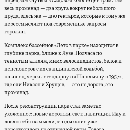
перед замкнутым в Садовом кольце центром: там
весь променад — два круга вокруг небольшого
пруда, здесь же — 490 гектаров, которые к тому же
переосмысляют под современные запросы
горожан.
Комплекс бассейнов «Лето в парке» находится в
глубине парка, ближе к Яузе. Полчаса по
тенистым аллеям, мимо велосипедистов, белок и
пенсионеров с их скандинавской ходьбой,
наконец, через легендарную «Шашлычную 1957»,
где ели Никсон и Хрущев, — это не дорога, это
променад.
После реконструкции парк стал заметно
ухоженнее: новые дорожки, свет, навигация. Иду и
ловлю себя на мысли, что дыхание уже
перестроилось на отпускной ритм. Голова,