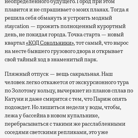
неопределенного будущего. Город при этом
плавится и не спрашивает о моих планах. Тогда я
решила себя обмануть и устроить модный
staycation — прожить полноценный курортный
день, не покидая города. Точка старта — новый
квартал
«КОД Сокольники»
, тот самый, что вырос
на месте бывшего грузового двора и открывает
свой тайный ход в знаменитый парк.
Пляжный отпуск — вещь сакральная. Наш
человек легко откажется от экскурсионного тура
по Золотому кольцу, вычеркнет из планов сплав по
Катуни и даже смирится с тем, что Париж опять
подождет. Но лишиться недели у воды, чтобы,
лежа у бассейна в новом купальнике,
перебрасываться с такими же расслабленными
соседями светскими репликами, это уже