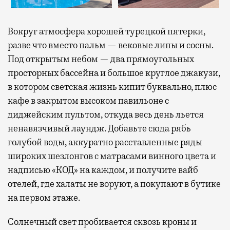
Вокруг атмосфера хорошей турецкой пятерки,
разве что вместо пальм — вековые липы и сосны.
Под открытым небом — два прямоугольных
просторных бассейна и большое круглое джакузи,
в котором светская жизнь кипит буквально, плюс
кафе в закрытом высоком павильоне с
диджейским пультом, откуда весь день льется
ненавязчивый лаундж. Добавьте сюда рябь
голубой воды, аккуратно расставленные ряды
широких шезлонгов с матрасами винного цвета и
надписью «КОД» на каждом, и получите вайб
отелей, где халаты не воруют, а покупают в бутике
на первом этаже.
Солнечный свет пробивается сквозь кроны и