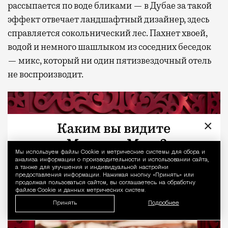
рассыпается по воде бликами — в Дубае за такой
эффект отвечает ландшафтный дизайнер, здесь
справляется сокольнический лес. Пахнет хвоей,
водой и немного шашлыком из соседних беседок
— микс, который ни один пятизвездочный отель
не воспроизводит.
×
Мы используем файлы Сookie и метрические системы для сбора и
Уведомление 
анализа информации о производительности и использовании сайта,
а также для улучшения и индивидуальной настройки
предоставления информации. Нажимая кнопку «Принять» или
продолжая пользоваться сайтом, вы соглашаетесь на обработку
файлов Cookie и данных метрических систем.
Принять
Подробнее