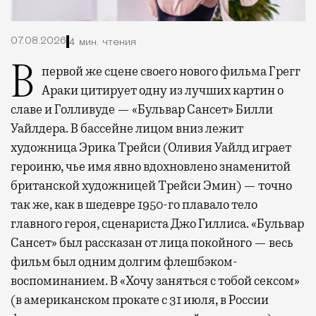
07.08.2026
4 мин. чтения
В первой же сцене своего нового фильма Грегг
Араки цитирует одну из лучших картин о
славе и Голливуде — «Бульвар Сансет» Билли
Уайлдера. В бассейне лицом вниз лежит
художница Эрика Трейси (Оливия Уайлд играет
героиню, чье имя явно вдохновлено знаменитой
британской художницей Трейси Эмин) — точно
так же, как в шедевре 1950-го плавало тело
главного героя, сценариста Джо Гиллиса. «Бульвар
Сансет» был рассказан от лица покойного — весь
фильм был одним долгим флешбэком-
воспоминанием. В «Хочу заняться с тобой сексом»
(в американском прокате с 31 июля, в России