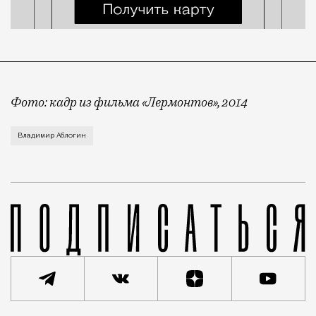
Фото: кадр из фильма «Лермонтов», 2014
Путь от литературной классики до уголовной оказал
Владимир Аблогин