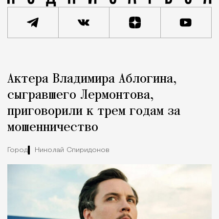
Реклама
Редакция Москвич Mag
Актера Владимира Аблогина,
Город
сыгравшего Лермонтова,
приговорили к трем годам за
мошенничество
Город
Николай Спиридонов