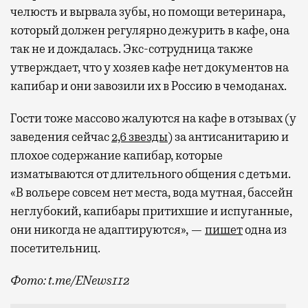
челюсть и вырвала зубы, но помощи ветеринара,
который должен регулярно дежурить в кафе, она
так не и дождалась. Экс-сотрудница также
утверждает, что у хозяев кафе нет документов на
капибар и они завозили их в Россию в чемоданах.
Гости тоже массово жалуются на кафе в отзывах (у
заведения сейчас
2,6 звезды
) за антисанитарию и
плохое содержание капибар, которые
изматываются от длительного общения с детьми.
«В вольере совсем нет места, вода мутная, бассейн
неглубокий, капибары притихшие и испуганные,
они никогда не адаптируются», —
пишет
одна из
посетительниц.
Фото: t.me/ENews112