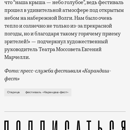
что “наша крыша — небо голубое”, ведь фестиваль
прошел в удивительной атмосфере под открытым
небом на набережной Волги. Нам было очень
тепло и солнечно не только из-за прекрасной
погоды, но и благодаря такому горячему приему
зрителей!» — подчеркнул художественный
руководитель Театра Моссовета Евгений
Марчелли.
Фото: пресс-служба фестиваля «Карандаш-
фест»
В минувший уикенд маленькая Старица в Тверской об
Старица
фестиваль «Карандаш-фест»