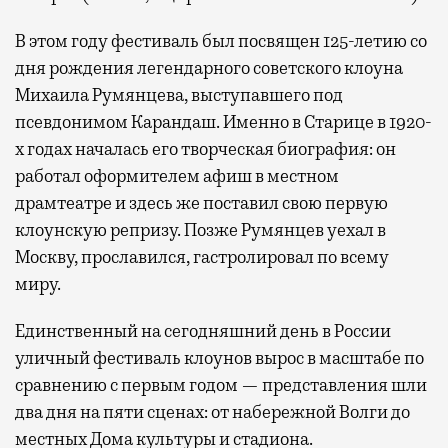
В этом году фестиваль был посвящен 125-летию со
дня рождения легендарного советского клоуна
Михаила Румянцева, выступавшего под
псевдонимом Карандаш. Именно в Старице в 1920-
х годах началась его творческая биография: он
работал оформителем афиш в местном
драмтеатре и здесь же поставил свою первую
клоунскую репризу. Позже Румянцев уехал в
Москву, прославился, гастролировал по всему
миру.
Единственный на сегодняшний день в России
уличный фестиваль клоунов вырос в масштабе по
сравнению с первым годом — представления шли
два дня на пяти сценах: от набережной Волги до
местных Дома культуры и стадиона.