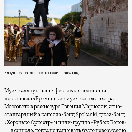
Клоун театра «Микос» во время кавалькады
Музыкальную часть фестиваля составили
постановка «Бременские музыканты» театра
Моссовета в режиссуре Евгения Марчелли, этно-
авангардный а капелла-бэнд Spokanki, джаз-бэнд
«Хоронько Оркестр» и инди-группа «Рубеж Веков»
— в финале, когда не танцевать было невозможно.