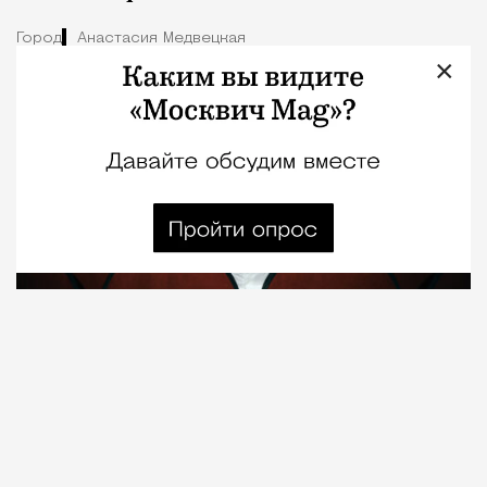
Город
Анастасия Медвецкая
×
08.08.2026
7 мин. чтения
О рождении за границей благодаря бабушке
Алисе Фрейндлих, о папе, который устраивал
трудотерапию, заставляя убирать за собаками на
улице, об изменениях в театре «На Страстном» и о