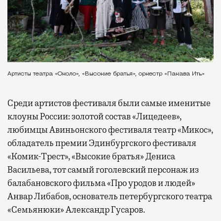
Артисты театра «Около», «Высокие братья», оркестр «Пакава Ить»
Среди артистов фестиваля были самые именитые
клоуны России: золотой состав «Лицедеев»,
любимцы Авиньонского фестиваля театр «Микос»,
обладатель премии Эдинбургского фестиваля
«Комик-Трест», «Высокие братья» Дениса
Васильева, тот самый гоголевский персонаж из
балабановского фильма «Про уродов и людей»
Анвар Либабов, основатель петербургского театра
«Семьянюки» Александр Гусаров.