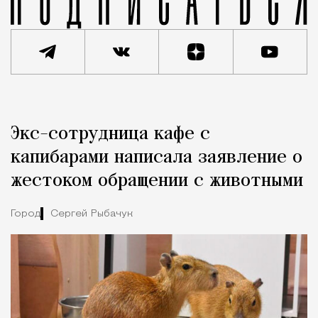
Реклама
Редакция Москвич Mag
Экс-сотрудница кафе с
Город
капибарами написала заявление о
жестоком обращении с животными
Город
Сергей Рыбачук