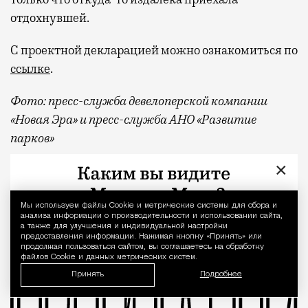
отдохнувшей.
С проектной декларацией можно ознакомиться по
ссылке
.
Фото:
пресс-служба девелоперской компании
«Новая Эра» и пресс-служба АНО «Развитие
парков»
×
Отпуск в этом году у меня кочует: сначала пе
Реклама
квартал «КОД Сокольники»
Мы используем файлы Сookie и метрические системы для сбора и
Уведомление 
анализа информации о производительности и использовании сайта,
а также для улучшения и индивидуальной настройки
предоставления информации. Нажимая кнопку «Принять» или
продолжая пользоваться сайтом, вы соглашаетесь на обработку
файлов Cookie и данных метрических систем.
Принять
Подробнее