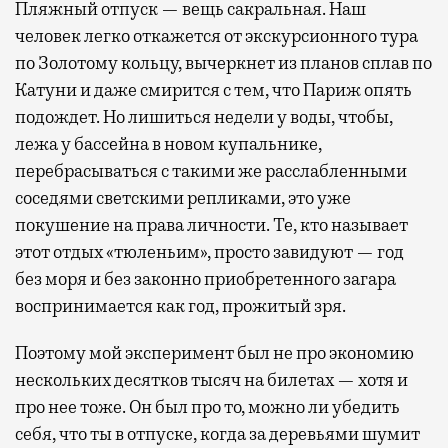
Пляжный отпуск — вещь сакральная. Наш
человек легко откажется от экскурсионного тура
по Золотому кольцу, вычеркнет из планов сплав по
Катуни и даже смирится с тем, что Париж опять
подождет. Но лишиться недели у воды, чтобы,
лежа у бассейна в новом купальнике,
перебрасываться с такими же расслабленными
соседями светскими репликами, это уже
покушение на права личности. Те, кто называет
этот отдых «тюленьим», просто завидуют — год
без моря и без законно приобретенного загара
воспринимается как год, прожитый зря.
Поэтому мой эксперимент был не про экономию
нескольких десятков тысяч на билетах — хотя и
про нее тоже. Он был про то, можно ли убедить
себя, что ты в отпуске, когда за деревьями шумит