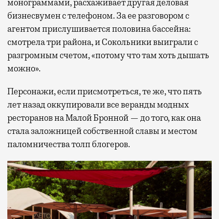
монограммами, расхаживает другая деловая
бизнесвумен с телефоном. За ее разговором с
агентом прислушивается половина бассейна:
смотрела три района, и Сокольники выиграли с
разгромным счетом, «потому что там хоть дышать
можно».
Персонажи, если присмотреться, те же, что пять
лет назад оккупировали все веранды модных
ресторанов на Малой Бронной — до того, как она
стала заложницей собственной славы и местом
паломничества толп блогеров.