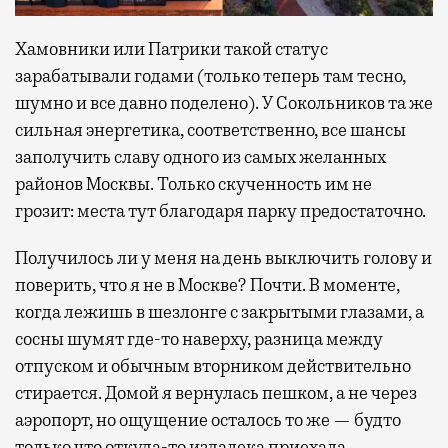
Хамовники или Патрики такой статус
зарабатывали годами (только теперь там тесно,
шумно и все давно поделено). У Сокольников та же
сильная энергетика, соответственно, все шансы
заполучить славу одного из самых желанных
районов Москвы. Только скученность им не
грозит: места тут благодаря парку предостаточно.
Получилось ли у меня на день выключить голову и
поверить, что я не в Москве? Почти. В моменте,
когда лежишь в шезлонге с закрытыми глазами, а
сосны шумят где-то наверху, разница между
отпуском и обычным вторником действительно
стирается. Домой я вернулась пешком, а не через
аэропорт, но ощущение осталось то же — будто
только что откуда-то издалека приехала