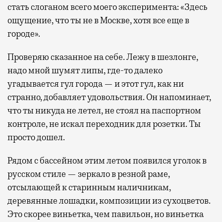
стать слоганом всего моего эксперимента: «Здесь
ощущение, что ты не в Москве, хотя все еще в
городе».
Проверяю сказанное на себе. Лежу в шезлонге,
надо мной шумят липы, где-то далеко
угадывается гул города — и этот гул, как ни
странно, добавляет удовольствия. Он напоминает,
что ты никуда не летел, не стоял на паспортном
контроле, не искал переходник для розетки. Ты
просто дошел.
Рядом с бассейном этим летом появился уголок в
русском стиле — зеркало в резной раме,
отсылающей к старинным наличникам,
деревянные лошадки, композиции из сухоцветов.
Это скорее виньетка, чем павильон, но виньетка