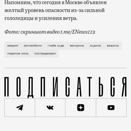
Напомним, что сегодня в Москве объявлен
желтый уровень опасности из-за сильной
гололедицы и усиления ветра.
Фото: скриншот видео t.me/ENews112
Льдина рухнула на проезжую часть с крыши Ходынск
авария
автомобили
глыба льда
женщина
льдина
машины
перелом носа
пострадавшая