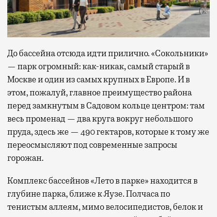
До бассейна отсюда идти прилично. «Сокольники»
— парк огромный: как-никак, самый старый в
Москве и один из самых крупных в Европе. И в
этом, пожалуй, главное преимущество района
перед замкнутым в Садовом кольце центром: там
весь променад — два круга вокруг небольшого
пруда, здесь же — 490 гектаров, которые к тому же
переосмысляют под современные запросы
горожан.
Комплекс бассейнов «Лето в парке» находится в
глубине парка, ближе к Яузе. Полчаса по
тенистым аллеям, мимо велосипедистов, белок и