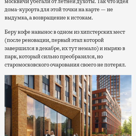
москвичи убегали от летней духоты. Так что идея
дома-курорта для этой точки на карте — не
выдумка, а возвращение к истокам.
Беру кофе навынос в одном из хипстерских мест
(после реновации, первый этап которой
завершился в декабре, их тут немало) и ныряю в
парк, который сильно преобразился, но
старомосковского очарования своего не потерял.