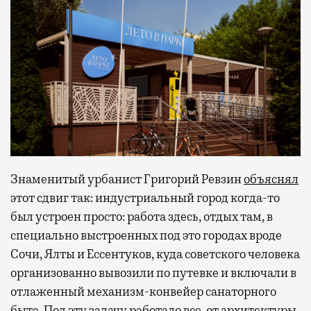
Знаменитый урбанист Григорий Ревзин
объяснял
этот сдвиг так: индустриальный город когда-то
был устроен просто: работа здесь, отдых там, в
специально выстроенных под это городах вроде
Сочи, Ялты и Ессентуков, куда советского человека
организованно вывозили по путевке и включали в
отлаженный механизм-конвейер санаторного
быта. Под эту задачу работало все, от архитектуры