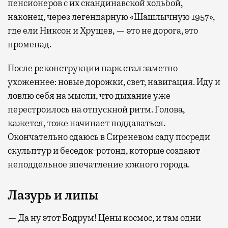
пенсионеров с их скандинавской ходьбой,
наконец, через легендарную «Шашлычную 1957»,
где ели Никсон и Хрущев, — это не дорога, это
променад.
После реконструкции парк стал заметно
ухоженнее: новые дорожки, свет, навигация. Иду и
ловлю себя на мысли, что дыхание уже
перестроилось на отпускной ритм. Голова,
кажется, тоже начинает поддаваться.
Окончательно сдаюсь в Сиреневом саду посреди
скульптур и беседок-ротонд, которые создают
неподдельное впечатление южного города.
Лазурь и липы
— Да ну этот Бодрум! Цены космос, и там одни