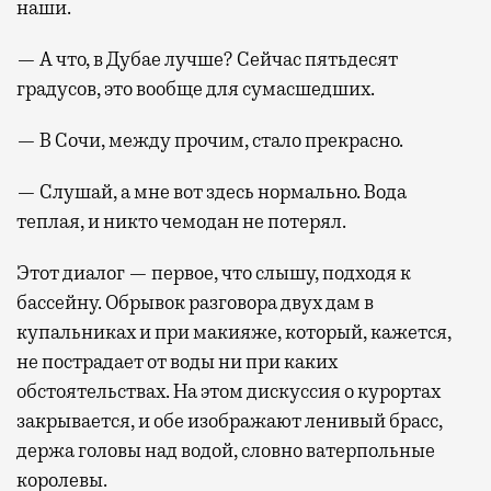
наши.
— А что, в Дубае лучше? Сейчас пятьдесят
градусов, это вообще для сумасшедших.
— В Сочи, между прочим, стало прекрасно.
— Слушай, а мне вот здесь нормально. Вода
теплая, и никто чемодан не потерял.
Этот диалог — первое, что слышу, подходя к
бассейну. Обрывок разговора двух дам в
купальниках и при макияже, который, кажется,
не пострадает от воды ни при каких
обстоятельствах. На этом дискуссия о курортах
закрывается, и обе изображают ленивый брасс,
держа головы над водой, словно ватерпольные
королевы.