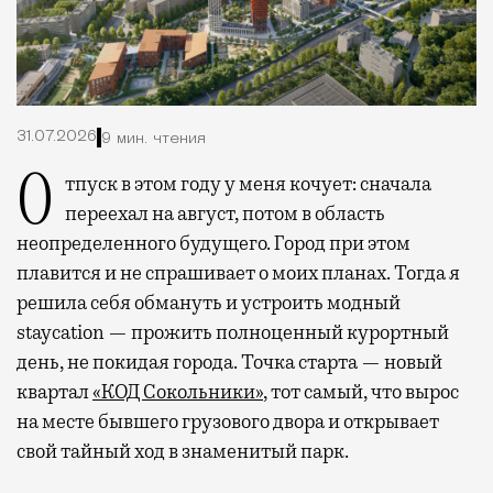
31.07.2026
9 мин. чтения
Отпуск в этом году у меня кочует: сначала
переехал на август, потом в область
неопределенного будущего. Город при этом
плавится и не спрашивает о моих планах. Тогда я
решила себя обмануть и устроить модный
staycation — прожить полноценный курортный
день, не покидая города. Точка старта — новый
квартал
«КОД Сокольники»
, тот самый, что вырос
на месте бывшего грузового двора и открывает
свой тайный ход в знаменитый парк.