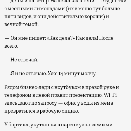
— деньги на ветер. На лежаках в тени — студентки
с местными лимонадами (их в меню тут больше
пяти видов, и они действительно хороши) и
вечной темой:
— Он мне пишет: «Как дела?» Как дела! После
всего.
— Не отвечай.
— Я и не отвечаю. Уже 14 минут молчу.
Рядом бизнес-леди с ноутбуком в правой руке и
телефоном в левой правит презентацию. Wi-Fi
здесь дают по запросу — офис у воды из мема
превратился в рабочую опцию.
У бортика, укутанная в парео с узнаваемыми