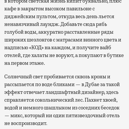
в котором светская жизнь кипит буквально, плюс
кафе в закрытом высоком павильоне с
диджейским пультом, откуда весь день льется
ненавязчивый лаундж. Добавьте сюда рябь
голубой воды, аккуратно расставленные ряды
широких шезлонгов с матрасами винного цвета и
надписью «КОД» на каждом, и получите вайб
отелей, где халаты не воруют, а покупают в бутике
на первом этаже.
Солнечный свет пробивается сквозь кроны и
рассыпается по воде бликами — в Дубае за такой
эффект отвечает ландшафтный дизайнер, здесь
справляется сокольнический лес. Пахнет хвоей,
водой и немного шашлыком из соседних беседок
— микс, который ни один пятизвездочный отель
не воспроизводит.