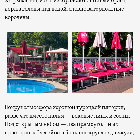
закрывается, и обе изображают ленивый брасс,
держа головы над водой, словно ватерпольные
королевы.
Вокруг атмосфера хорошей турецкой пятерки,
разве что вместо пальм — вековые липы и сосны.
Под открытым небом — два прямоугольных
просторных бассейна и большое круглое джакузи,