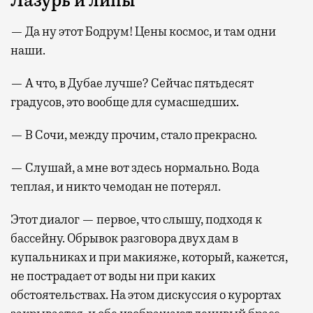
Лазурь и липы
— Да ну этот Бодрум! Цены космос, и там одни
наши.
— А что, в Дубае лучше? Сейчас пятьдесят
градусов, это вообще для сумасшедших.
— В Сочи, между прочим, стало прекрасно.
— Слушай, а мне вот здесь нормально. Вода
теплая, и никто чемодан не потерял.
Этот диалог — первое, что слышу, подходя к
бассейну. Обрывок разговора двух дам в
купальниках и при макияже, который, кажется,
не пострадает от воды ни при каких
обстоятельствах. На этом дискуссия о курортах