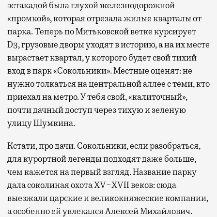
эстакадой была глухой железнодорожной
«промкой», которая отрезала жилые кварталы от
парка. Теперь по Митьковской ветке курсирует
D3, грузовые дворы уходят в историю, а на их месте
вырастает квартал, у которого будет свой тихий
вход в парк «Сокольники». Местные оценят: не
нужно толкаться на центральной аллее с теми, кто
приехал на метро. У тебя свой, «калиточный»,
почти дачный доступ через тихую и зеленую
улицу Шумкина.
Кстати, про дачи. Сокольники, если разобраться,
для курортной легенды подходят даже больше,
чем кажется на первый взгляд. Название парку
дала соколиная охота XV−XVII веков: сюда
выезжали царские и великокняжеские компании,
а особенно ей увлекался Алексей Михайлович.