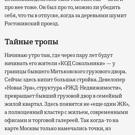
про нее тоже. Он был про то, можно ли убедить
себя, что ты в отпуске, когда за деревьями шумит
Ростокинский проезд.
Тайные тропы
Начинаю утро там, где через пару лет будут
начинать его жители «КОД Сокольники» — у
границы бывшего Митьковского грузового двора.
Сейчас здесь кипит большая стройка. Девелопер
«Новая Эра», структура «РЖД-Недвижимости»,
превращает бывший грузовой двор в семейный
жилой квартал. Здесь появится не «еще один ЖК»,
а полноценный кластер с жильем, современными
офисами и торговой галереей. Так когда-то на
карте Москвы только намечались точки, из