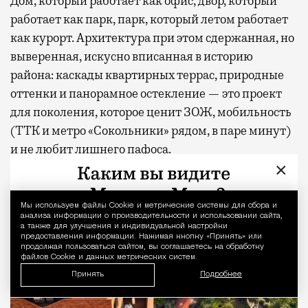
Дом, который работает как офис, двор, который
работает как парк, парк, который летом работает
как курорт. Архитектура при этом сдержанная, но
выверенная, искусно вписанная в историю
района: каскады квартирных террас, природные
оттенки и панорамное остекление — это проект
для поколения, которое ценит ЗОЖ, мобильность
(ТТК и метро «Сокольники» рядом, в паре минут)
и не любит лишнего пафоса.
×
Мы используем файлы Сookie и метрические системы для сбора и
Уведомление 
анализа информации о производительности и использовании сайта,
а также для улучшения и индивидуальной настройки
предоставления информации. Нажимая кнопку «Принять» или
продолжая пользоваться сайтом, вы соглашаетесь на обработку
файлов Cookie и данных метрических систем.
Принять
Подробнее