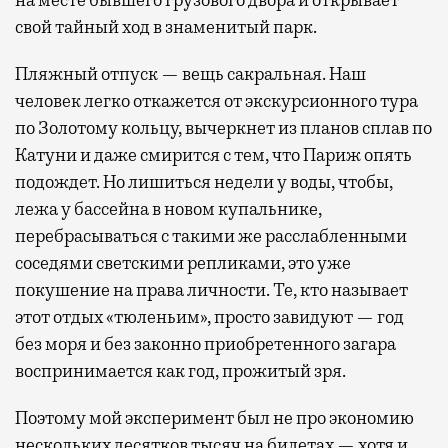
на месте бывшего грузового двора и открывает
свой тайный ход в знаменитый парк.
Пляжный отпуск — вещь сакральная. Наш
человек легко откажется от экскурсионного тура
по Золотому кольцу, вычеркнет из планов сплав по
Катуни и даже смирится с тем, что Париж опять
подождет. Но лишиться недели у воды, чтобы,
лежа у бассейна в новом купальнике,
перебрасываться с такими же расслабленными
соседями светскими репликами, это уже
покушение на права личности. Те, кто называет
этот отдых «тюленьим», просто завидуют — год
без моря и без законно приобретенного загара
воспринимается как год, прожитый зря.
Поэтому мой эксперимент был не про экономию
нескольких десятков тысяч на билетах — хотя и