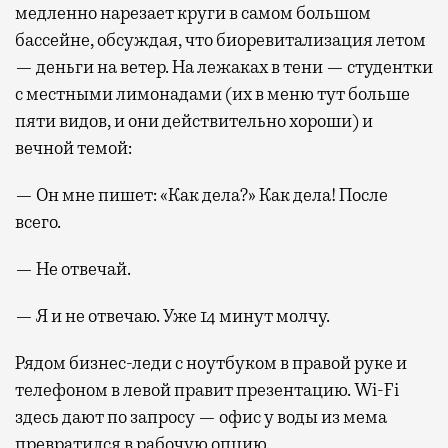
медленно нарезает круги в самом большом
бассейне, обсуждая, что биоревитализация летом
— деньги на ветер. На лежаках в тени — студентки
с местными лимонадами (их в меню тут больше
пяти видов, и они действительно хороши) и
вечной темой:
— Он мне пишет: «Как дела?» Как дела! После
всего.
— Не отвечай.
— Я и не отвечаю. Уже 14 минут молчу.
Рядом бизнес-леди с ноутбуком в правой руке и
телефоном в левой правит презентацию. Wi-Fi
здесь дают по запросу — офис у воды из мема
превратился в рабочую опцию.