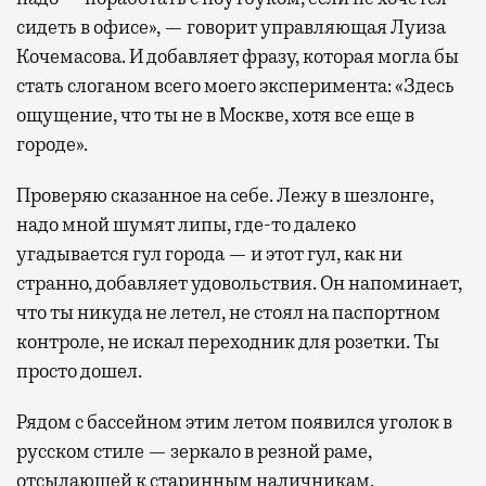
сидеть в офисе», — говорит управляющая Луиза
Кочемасова. И добавляет фразу, которая могла бы
стать слоганом всего моего эксперимента: «Здесь
ощущение, что ты не в Москве, хотя все еще в
городе».
Проверяю сказанное на себе. Лежу в шезлонге,
надо мной шумят липы, где-то далеко
угадывается гул города — и этот гул, как ни
странно, добавляет удовольствия. Он напоминает,
что ты никуда не летел, не стоял на паспортном
контроле, не искал переходник для розетки. Ты
просто дошел.
Рядом с бассейном этим летом появился уголок в
русском стиле — зеркало в резной раме,
отсылающей к старинным наличникам,