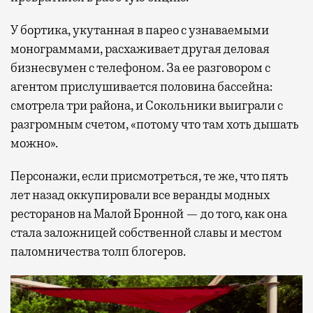
У бортика, укутанная в парео с узнаваемыми
монограммами, расхаживает другая деловая
бизнесвумен с телефоном. За ее разговором с
агентом прислушивается половина бассейна:
смотрела три района, и Сокольники выиграли с
разгромным счетом, «потому что там хоть дышать
можно».
Персонажи, если присмотреться, те же, что пять
лет назад оккупировали все веранды модных
ресторанов на Малой Бронной — до того, как она
стала заложницей собственной славы и местом
паломничества толп блогеров.