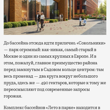
До бассейна отсюда идти прилично. «Сокольники»
— парк огромный: как-никак, самый старый в
Москве и один из самых крупных в Европе. И в
этом, пожалуй, главное преимущество района
перед замкнутым в Садовом кольце центром: там
весь променад — два круга вокруг небольшого
пруда, здесь же — 490 гектаров, которые к тому же
переосмысляют под современные запросы
горожан.
Комплекс бассейнов «Лето в парке» находится в