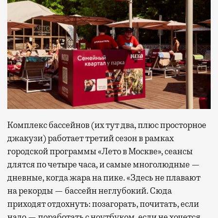
Комплекс бассейнов (их тут два, плюс просторное
джакузи) работает третий сезон в рамках
городской программы «Лето в Москве», сеансы
длятся по четыре часа, и самые многолюдные —
дневные, когда жара на пике. «Здесь не плавают
на рекорды — бассейн неглубокий. Сюда
приходят отдохнуть: позагорать, почитать, если
надо — поработать с ноутбуком, если не хочется