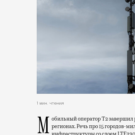
1 мин. чтения
Мобильный оператор Т2 завершил работы по увеличению скорости интернета в
регионах. Речь про 15 городов-ми
инфраструктуры со слоем LTE230