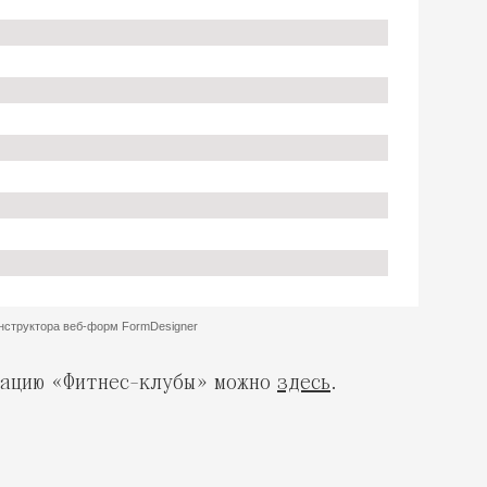
нацию «Фитнес-клубы» можно
здесь
.
юбимые бренды москвичей». Где вы больше всего люби