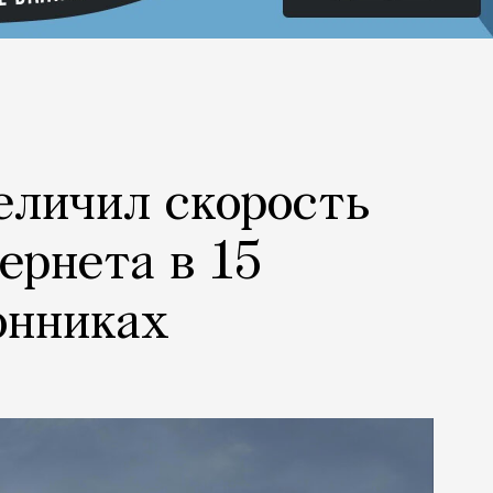
еличил скорость
ернета в 15
онниках