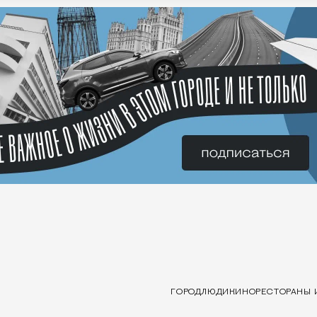
ГОРОД
ЛЮДИ
КИНО
РЕСТОРАНЫ 