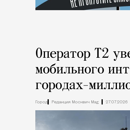
Оператор Т2 ув
мобильного инт
городах-милли
Город
Редакция Москвич Mag
27.07.2026