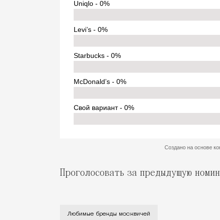
Проголосовать за предыдущую номи
«Москвич Mag» запустил голосование «Л
Любимые бренды москвичей