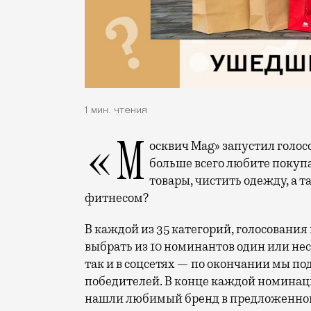
1 мин. чтения
«Москвич Mag» запустил голосование «Любимые бренды москвичей». Где вы
больше всего любите покупа
товары, чистить одежду, а т
фитнесом?
В каждой из 35 категорий, голосовани
выбрать из 10 номинантов один или нес
так и в соцсетях — по окончании мы по
победителей. В конце каждой номинации
нашли любимый бренд в предложенной д