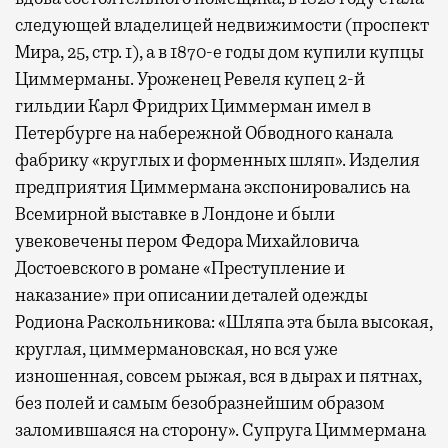
следующей владелицей недвижимости (проспект
Мира, 25, стр. 1), а в 1870-е годы дом купили купцы
Циммерманы. Уроженец Ревеля купец 2-й
гильдии Карл Фридрих Циммерман имел в
Петербурге на набережной Обводного канала
фабрику «круглых и форменных шляп». Изделия
предприятия Циммермана экспонировались на
Всемирной выставке в Лондоне и были
увековечены пером Федора Михайловича
Достоевского в романе «Преступление и
наказание» при описании деталей одежды
Родиона Раскольникова: «Шляпа эта была высокая,
круглая, циммермановская, но вся уже
изношенная, совсем рыжая, вся в дырах и пятнах,
без полей и самым безобразнейшим образом
заломившаяся на сторону». Супруга Циммермана