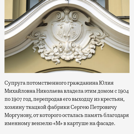
Супруга потомственного гражданина Юлия
Михайловна Николаева владела этим домом с 1904
по 1907 год, перепродав его выходцу из крестьян,
хозяину ткацкой фабрики Сергею Петровичу
Моргунову, от которого осталась память благодаря
именному вензелю «М» в картуше на фасаде.