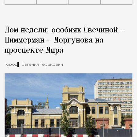
Реклама
Редакция Москвич Mag
Дом недели: особняк Свечиной —
Город
Циммерман — Моргунова на
проспекте Мира
Город
Евгения Гершкович