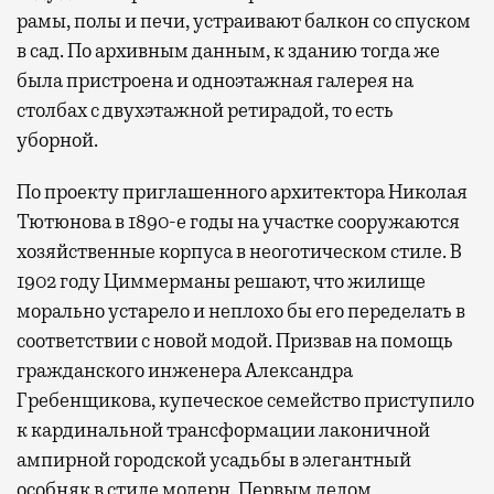
рамы, полы и печи, устраивают балкон со спуском
в сад. По архивным данным, к зданию тогда же
была пристроена и одноэтажная галерея на
столбах с двухэтажной ретирадой, то есть
уборной.
По проекту приглашенного архитектора Николая
Тютюнова в 1890-е годы на участке сооружаются
хозяйственные корпуса в неоготическом стиле. В
1902 году Циммерманы решают, что жилище
морально устарело и неплохо бы его переделать в
соответствии с новой модой. Призвав на помощь
гражданского инженера Александра
Гребенщикова, купеческое семейство приступило
к кардинальной трансформации лаконичной
ампирной городской усадьбы в элегантный
особняк в стиле модерн. Первым делом