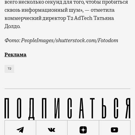
всего несколько секунд для того, чтобы пробиться
сквозь информационный шум», — отметила
коммерческий директор Т2 AdTech Татьяна
Долдо.
Фото: PeopleImages/shutterstock.com/Fotodom
Мобильный оператор Т2 изучил модели интернет-потр
Реклама
Т2