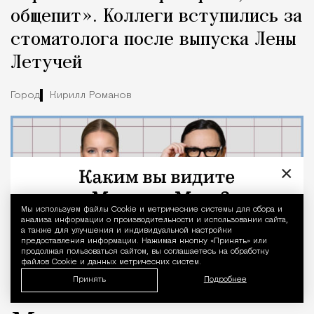
общепит». Коллеги вступились за
стоматолога после выпуска Лены
Летучей
Город
Кирилл Романов
×
Мы используем файлы Сookie и метрические системы для сбора и
Уведомление 
анализа информации о производительности и использовании сайта,
а также для улучшения и индивидуальной настройки
предоставления информации. Нажимая кнопку «Принять» или
продолжая пользоваться сайтом, вы соглашаетесь на обработку
файлов Cookie и данных метрических систем.
Принять
Подробнее
07.08.2026
2 мин. чтения