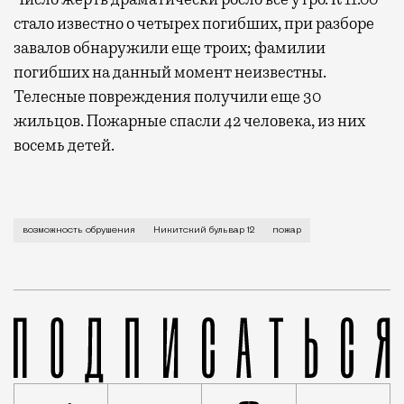
стало известно о четырех погибших, при разборе
завалов обнаружили еще троих; фамилии
погибших на данный момент неизвестны.
Телесные повреждения получили еще 30
жильцов. Пожарные спасли 42 человека, из них
восемь детей.
Число жертв достигло семи человек и, возможно, бу
возможность обрушения
Никитский бульвар 12
пожар