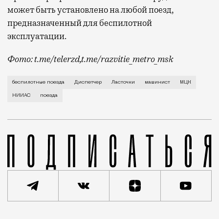
может быть установлено на любой поезд,
предназначенный для беспилотной
эксплуатации.
Фото: t.me/telerzd,t.me/razvitie_metro_msk
Новые поезда работают на четвертом уровне автома
беспилотные поезда
Диспетчер
Ласточки
машинист
МЦК
НИИАС
поезда