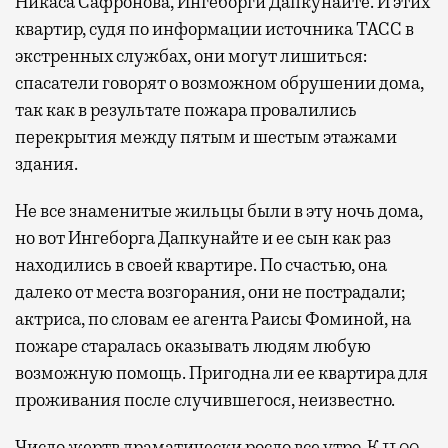
Никаса Сафронова, Ингеборги Дапкунайте. И этих
квартир, судя по информации источника ТАСС в
экстренных службах, они могут лишиться:
спасатели говорят о возможном обрушении дома,
так как в результате пожара провалились
перекрытия между пятым и шестым этажами
здания.
Не все знаменитые жильцы были в эту ночь дома,
но вот Ингеборга Дапкунайте и ее сын как раз
находились в своей квартире. По счастью, она
далеко от места возгорания, они не пострадали;
актриса, по словам ее агента Раисы Фоминой, на
пожаре старалась оказывать людям любую
возможную помощь. Пригодна ли ее квартира для
проживания после случившегося, неизвестно.
Число жертв драматически росло все утро. К 11.00