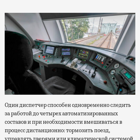
Современный путешественник часто берет
с собой не только чемодан, но и ноутбук.
А ожидание рейса все чаще превращается
не в потерянное время, а в возможность
спокойно закончить дела или спланировать
Один диспетчер способен одновременно следить
активности в путешествии, например
забронировать нужные билеты и рестораны.
за работой до четырех автоматизированных
составов и при необходимости вмешиваться в
процесс дистанционно: тормозить поезд,
управлять дверями или климатической системой
Бизнес-зал становится местом, где можно