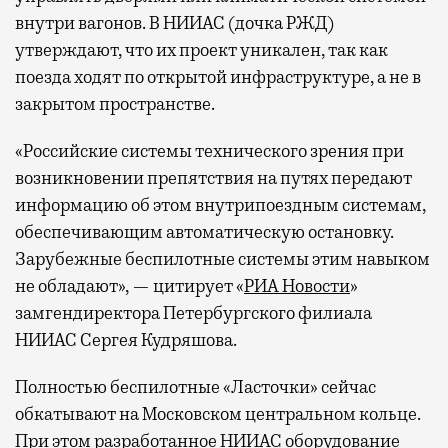
внутри вагонов. В НИИАС (дочка РЖД)
провести переговоры, поработать или просто
утверждают, что их проект уникален, так как
выпить кофе, наблюдая сквозь панорамные
окна за тем, как взлетают и садятся
поезда ходят по открытой инфраструктуре, а не в
самолеты. В Москве нет недостатка
закрытом пространстве.
в лаунжах. В аэропортах их обычно
«Российские системы технического зрения при
несколько — в разных зонах воздушных
возникновении препятствия на путях передают
гаваней. На некоторых вокзалах — тоже.
информацию об этом внутрипоездным системам,
Лаунжи доступны на Ленинградском,
обеспечивающим автоматическую остановку.
Павелецком, Казанском, Ярославском
и Курском вокзалах.
Попасть в бизнес-залы
Зарубежные беспилотные системы этим навыком
могут держатели карт Mir Supreme. Причем
не обладают», — цитирует «
РИА Новости
»
не только в столице. Всего доступно более
замгендиректора Петербургского филиала
1000 бизнес-залов по всему миру.
НИИАС Сергея Кудряшова.
Полностью беспилотные «Ласточки» сейчас
обкатывают на Московском центральном кольце.
При этом разработанное НИИАС оборудование