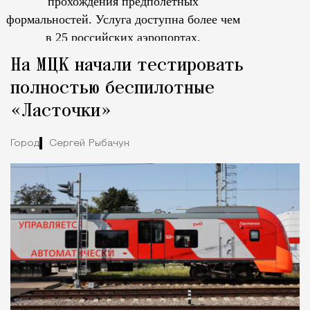
прохождения предполетных
формальностей.
Услуга доступна более чем
в 25 российских аэропортах.
Tcпециальный проектКаждый москвич знает — отпуск нач
На МЦК начали тестировать
полностью беспилотные
«Ласточки»
Город
Сергей Рыбачук