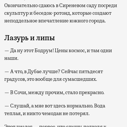
Окончательно сдаюсь в Сиреневом саду посреди
скульптур и беседок-ротонд, которые создают
неподдельное впечатление южного города.
Лазурь и липы
— Да ну этот Бодрум! Цены космос, и там одни
наши.
— А что, в Дубае лучше? Сейчас пятьдесят
градусов, это вообще для сумасшедших.
— В Сочи, между прочим, стало прекрасно.
— Слушай, а мне вот здесь нормально. Вода
теплая, и никто чемодан не потерял.
Этот диалог — первое, что слышу, подходя к