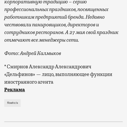
корпоративную традицию – серию
профессиональных праздников, посвященных
работникам предприятий бренда. Недавно
чествовали панировщиков, директоров и
сотрудников ресторанов. А 27 мая свой праздник
отмечают все менеджеры сети.
Фото: Андрей Калмыков
* Смирнов Александр Александрович
«Дельфинов» — лицо, выполняющее функции
иностранного агента
«Москвич Mag» изучает город и его обитателей. Но г
Реклама
Rostic’s