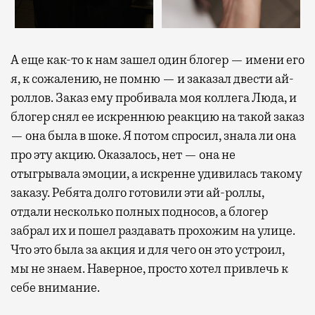
А еще как-то к нам зашел один блогер — имени его
я, к сожалению, не помню — и заказал двести ай-
роллов. Заказ ему пробивала моя коллега Люда, и
блогер снял ее искреннюю реакцию на такой заказ
— она была в шоке. Я потом спросил, знала ли она
про эту акцию. Оказалось, нет — она не
отыгрывала эмоции, а искренне удивилась такому
заказу. Ребята долго готовили эти ай-роллы,
отдали несколько полных подносов, а блогер
забрал их и пошел раздавать прохожим на улице.
Что это была за акция и для чего он это устроил,
мы не знаем. Наверное, просто хотел привлечь к
себе внимание.