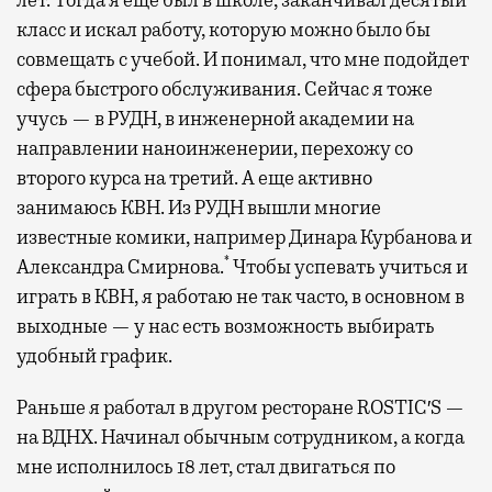
класс и искал работу, которую можно было бы
совмещать с учебой. И понимал, что мне подойдет
сфера быстрого обслуживания. Сейчас я тоже
учусь — в РУДН, в инженерной академии на
направлении наноинженерии, перехожу со
второго курса на третий. А еще активно
занимаюсь КВН. Из РУДН вышли многие
известные комики, например Динара Курбанова и
*
Александра Смирнова.
Чтобы успевать учиться и
играть в КВН, я работаю не так часто, в основном в
выходные — у нас есть возможность выбирать
удобный график.
Раньше я работал в другом ресторане ROSTIC′S —
на ВДНХ. Начинал обычным сотрудником, а когда
мне исполнилось 18 лет, стал двигаться по