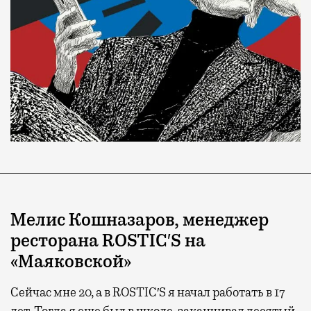
Мелис Кошназаров, менеджер
ресторана ROSTIC′S на
«Маяковской»
Сейчас мне 20, а в ROSTIC′S я начал работать в 17
лет. Тогда я еще был в школе, заканчивал десятый