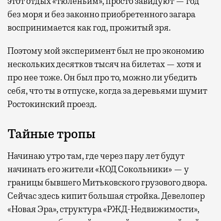
этот отдых «тюленьим», просто завидуют — год
без моря и без законно приобретенного загара
воспринимается как год, прожитый зря.
Поэтому мой эксперимент был не про экономию
нескольких десятков тысяч на билетах — хотя и
про нее тоже. Он был про то, можно ли убедить
себя, что ты в отпуске, когда за деревьями шумит
Ростокинский проезд.
Тайные тропы
Начинаю утро там, где через пару лет будут
начинать его жители «КОД Сокольники» — у
границы бывшего Митьковского грузового двора.
Сейчас здесь кипит большая стройка. Девелопер
«Новая Эра», структура «РЖД-Недвижимости»,