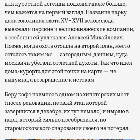
для курортной легенды подходят даже больше,
чем кажется на первый взгляд. Название парку
дала соколиная охота XV−XVII веков: сюда
выезжали царские и великокняжеские компании,
а особенно ей увлекался Алексей Михайлович.
Позже, когда охота отошла на второй план, место
осталось таким же — загородным, дачным, куда
москвичи убегали от летней духоты. Так что идея
дома-курорта для этой точки на карте — не
выдумка, а возвращение к истокам.
Беру кофе навынос в одном из хипстерских мест
(после реновации, первый этап которой
завершился в декабре, их тут немало) и ныряю в
парк, который сильно преобразился, но
старомосковского очарования своего не потерял.