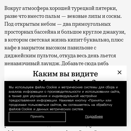
Вокруг атмосфера хорошей турецкой пятерки,
разве что вместо пальм — вековые липы и сосны.
Под открытым небом — два прямоугольных
просторных бассейна и большое круглое джакузи,
в котором светская жизнь кипит буквально, плюс
кафе в закрытом высоком павильоне с
диджейским пультом, откуда весь день льется
ненавязчивый лаундж. Добавьте сюда рябь
×
голубой воды, аккуратно расставленные ряды
широких шезлонгов с матрасами винного цвета и
надписью «КОД» на каждом, и получите вайб
Мы используем файлы Сookie и метрические системы для сбора и
Уведомление 
анализа информации о производительности и использовании сайта,
отелей, где халаты не воруют, а покупают в бутике
а также для улучшения и индивидуальной настройки
предоставления информации. Нажимая кнопку «Принять» или
на первом этаже.
продолжая пользоваться сайтом, вы соглашаетесь на обработку
файлов Cookie и данных метрических систем.
Солнечный свет пробивается сквозь кроны и
Принять
Подробнее
рассыпается по воде бликами — в Дубае за такой