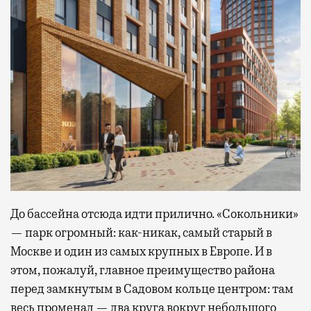
До бассейна отсюда идти прилично. «Сокольники»
— парк огромный: как-никак, самый старый в
Москве и один из самых крупных в Европе. И в
этом, пожалуй, главное преимущество района
перед замкнутым в Садовом кольце центром: там
весь променад — два круга вокруг небольшого