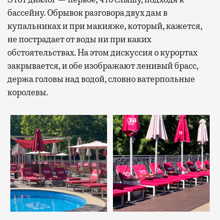
бассейну. Обрывок разговора двух дам в
купальниках и при макияже, который, кажется,
не пострадает от воды ни при каких
обстоятельствах. На этом дискуссия о курортах
закрывается, и обе изображают ленивый брасс,
держа головы над водой, словно ватерпольные
королевы.