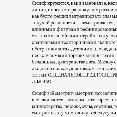
Сизиф кружится, как в зазеркалье, нед
линии, иногда его равнодушие рассеива
как будто решил выгравировать глаза
текучей реальности — всматривается, 
длинными фигурами рафинированных 
статными аллейками, стройными уло
оранжевыми тракторишками, начисто 
пёстрых жилетах, детскими площадкам
нескончаемыми торговыми центрами, ко
бездонных пространствах всю Москву 
людей по полкам, как товары в магазине
ты сам: СПЕЦИАЛЬНОЕ ПРЕДЛОЖЕНИЕ
ДЛЯ ВАС!
Сизиф всё смотрит-смотрит, как загип
вколачивается взглядом в эти горестн
министерства, церкви, суды, сортиры, 
смотрит на эту многоликую обслугу ци