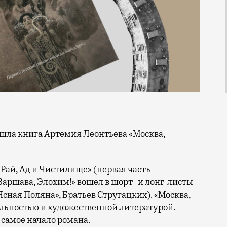
Рай, Ад и Чистилище» (первая часть —
аршава, Элохим!» вошел в шорт- и лонг-листы
сная Поляна», Братьев Стругацких). «Москва,
альностью и художественной литературой.
самое начало романа.