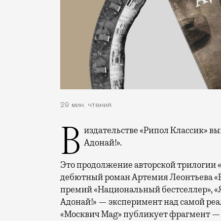
29 мин. чтения
В издательстве «Рипол Классик» вышла книга Артемия Леонтьева «Москва,
Адонай!».
Это продолжение авторской трилогии «
дебютный роман Артемия Леонтьева «В
премий «Национальный бестселлер», «Я
Адонай!» — эксперимент над самой ре
«Москвич Mag» публикует фрагмент — 