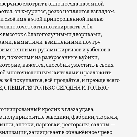
оверчиво смотрит в окно поезда наземной
ется, он хмурится, резко цепляется взглядом,
ми своё имя в этой припорошенной пылью
словно хочет загипнотизировать себя
высоток с благополучными двориками,
чками, вымытыми-взмыленными поутру
выметенными руками киргизов и узбеков в
и, похожими на разбросанные кубики,
торые, кажется, способны уместить в своих
с её многочисленным жителями и разложить
: всё покупается, всё продаётся, и прежде всего
, СПЕШИТЕ! ТОЛЬКО СЕГОДНЯ И ТОЛЬКО
нотизированный кролик в глаза удава,
ые полуприкрытые заводики, фабрики, тюрьмы,
рынки, аптеки, парковки, рестораны, салоны —
вилизации, заглядывает в обнажённое чрево