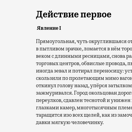
Действие первое
Явление
I
Прямоугольная, чуть округлившаяся о
в пытливом зрачке, ломается в нём то
веком с длинными ресницами, снова ра
торговых центров, обвислые провода, п
иногда зевал и потирал переносицу: у
скользили по пролетающим мимо вагон
откинул голову назад, упёрся затылком
зажмуривался. Город окольцован дорог
переулков, сдавлен теснотой и униж
глазками камер, многотысячным племе
таращится изо всех щелей, как из зам
давки мягкую человечинку.