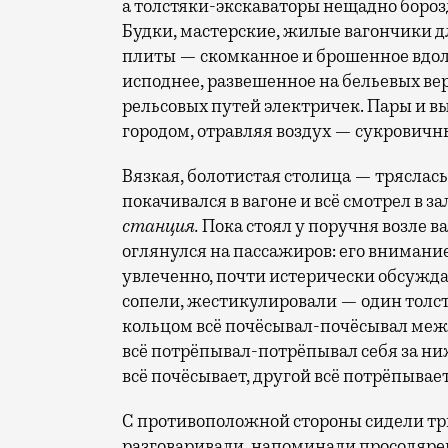
а толстяки-экскаваторы нещадно бороз
Будки, мастерские, жилые вагончики д
плиты — скомканное и брошенное вдоль
исподнее, развешенное на бельевых ве
рельсовых путей электричек. Пары и 
городом, отравляя воздух — сукровичн
Вязкая, болотистая столица — тряслась
покачивался в вагоне и всё смотрел в 
станция.
Пока стоял у поручня возле в
оглянулся на пассажиров: его внимани
увлеченно, почти истерически обсужда
сопели, жестикулировали — один толс
кольцом всё почёсывал-почёсывал меж
всё потрёпывал-потрёпывал себя за ни
всё почёсывает, другой всё потрёпывае
С противоположной стороны сидели тр
разговаривали, напоминали просоляре