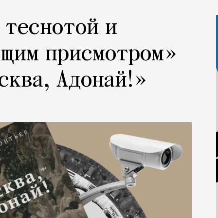
 теснотой и
ущим присмотром»
сква, Адонай!»