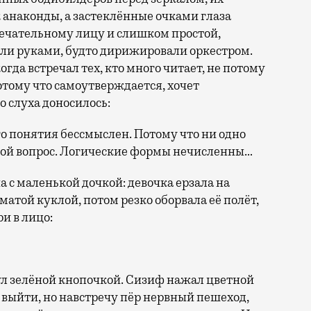
анаконды, а застеклённые очками глаза
мечательному лицу и слишком простой,
ли руками, будто дирижировали оркестром.
гда встречал тех, кто много читает, не потому
отому что самоутверждается, хочет
До слуха доносилось:
о понятия бессмыслен. Потому что ни одно
кой вопрос. Логические формы нечисленны…
 с маленькой дочкой: девочка ерзала на
атой куклой, потом резко оборвала её полёт,
и в лицо:
ул зелёной кнопочкой. Сизиф нажал цветной
 выйти, но навстречу пёр нервный пешеход,