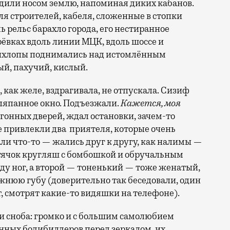
дили носом землю, напоминая диких кабанов.
ля строителей, кабеля, сложенные в стопки
 рельс барахло города, его нестиранное
рёвках вдоль линии МЦК, вдоль шоссе и
выхлопы поднимались над истомлённым
ый, пахучий, кислый.
, как желе, вздрагивала, не отпускала. Сизиф
заляпанное окно. Подъезжали.
Кажется, моя
агонных дверей, ждал остановки, зачем-то
е привлекли два приятеля, которые очень
ли что-то — жались друг к другу, как налимы —
тячок кругляш с бомбошкой и обручальным
ду ног, а второй — тоненький — тоже женатый,
жнюю губу (доверительно так беседовали, один
т, смотрят какие-то видяшки на телефоне).
и сноба: громко и с большим самолюбием
нных бодибилдеров перед зеркалом, их