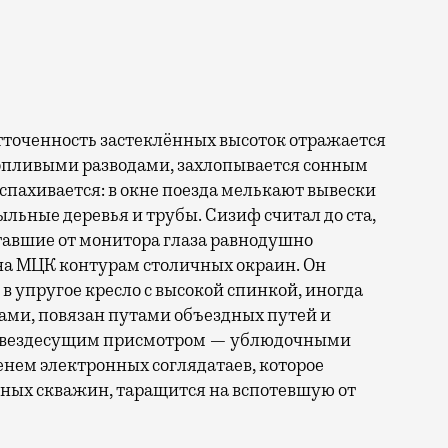
тточенность застеклённых высоток отражается
ропливыми разводами, захлопывается сонным
спахивается: в окне поезда мелькают вывески
ыльные деревья и трубы. Сизиф считал до ста,
ставшие от монитора глаза равнодушно
а МЦК контурам столичных окраин. Он
 в упругое кресло с высокой спинкой, иногда
ами, повязан путами объездных путей и
ен вездесущим присмотром — ублюдочными
нем электронных соглядатаев, которое
очных скважин, таращится на вспотевшую от