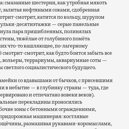
: смазанные шестерни, как утробная мякоть
т, залитая нефтяными соками, сдобренная
мотрит-смотрит, катится по кольцу, шурупом
знульки-десятиэтажки — серые панельные
кнула пара пришибленных, полинялых
стены, тяжёлые от голубиного помёта
них что-то кашляющее, по-лагерному
 смотрит-смотрит, как будто боится забыть все
ы, вольеры, террариумы, аквариумные соты —
светлого социалистического будущего.
мейки со вдавышами от бычков, с присевшими
и в небытие — в глубинку страны — туда, где
сервировано и отпечатано вовеки веков).
стальные перекладины проносились
абочие зоны с бетонными ограждениями,
 придорожная машинерия: костлявые
пощёчины, размахивая рукавами-коромыслами,