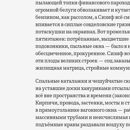
пылающей топки финансового парохода
огромной белуги обволакивает и кутае
бензином, как рассолом, а Сизиф всё с
впивается в сиплые совдеповские гря
потаскушки на окраинах. Вот промель
пятиэтажек: потрёпанные, выцветшие 
подоконники, пыльные окна — было в 
обесцвеченное, прокуренное. Сизиф всё
эти плоды великих строек — соц.заказ
жилищная матрица, стройные коммуны 
Спальные каталажки и чешуйчатые ска
на уставшие доски хануриками отсылал
всё вне пространства и времени (закон
Кирпичи, провода, застенки, мосты и 
в прямоугольнике вагонного окна — р
массивными трубами и неисчислимая
подъёмные краны раздавали воздуху 