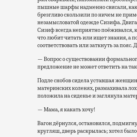
пышные шарфы надменно свисали, как 
брезгливо скользили по ничем не при
незамысловатой одежде Сизифа. Двига
Сизиф всегда неприятно поёживался, ко
что любит читать или ищет знания, а п
соответствовать или заткнуть за пояс. 
— Вопрос о существовании формальног
предложение не может ответить на та
Подле снобов сидела уставшая женщина
материнских коленях, размахивала лохм
положила на сиденье и заглянула матер
— Мама, я какать хочу!
Вагон дёрнулся, остановился, подмигн
кругляш, дверь раскрылась; хотел было