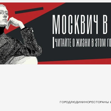
ГОРОД
ЛЮДИ
КИНО
РЕСТОРАНЫ 