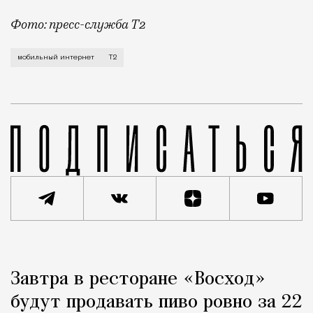
Фото: пресс-служба Т2
Мобильный оператор Т2 завершил работы по увеличе
мобильный интернет
Т2
Реклама
Редакция Москвич Mag
Завтра в ресторане «Восход»
Город
будут продавать пиво ровно за 22