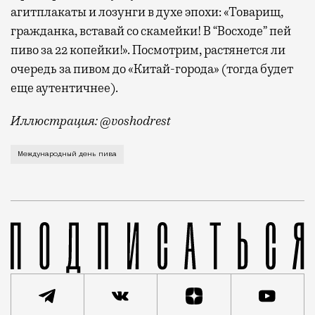
агитплакаты и лозунги в духе эпохи: «Товарищ,
гражданка, вставай со скамейки! В “Восходе” пей
пиво за 22 копейки!». Посмотрим, растянется ли
очередь за пивом до «Китай-города» (тогда будет
еще аутентичнее).
Иллюстрация: @voshodrest
Завтра отмечается Международный день пива (он прих
Международный день пива