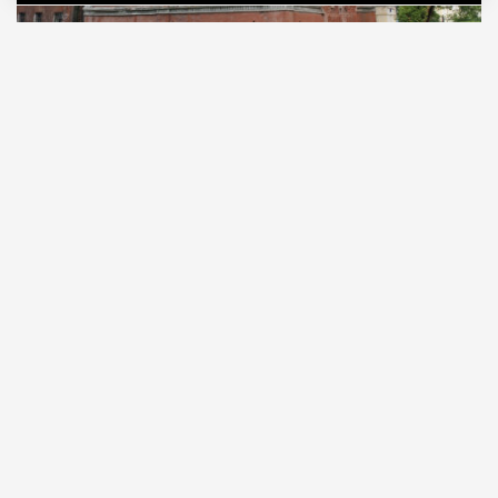
06.08.2026
2 мин. чтения
Московский рынок недвижимости
пополнился очень редким лотом: купить
предлагают не просто старинный особняк, а
палаты XVII века. «Дом.РФ» выставил на торги ни
много ни мало объект культурного наследия
федерального значения — палаты Кожевенной
слободы в Замоскворечье.
ПРОДОЛЖЕНИЕ НИЖЕ