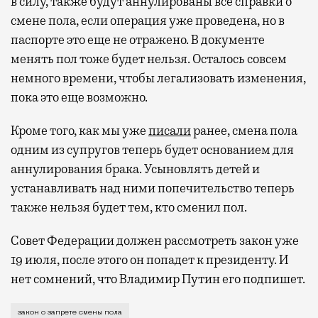
в силу, также будут аннулированы все справки о
смене пола, если операция уже проведена, но в
паспорте это еще не отражено. В документе
менять пол тоже будет нельзя. Осталось совсем
немного времени, чтобы легализовать изменения,
пока это еще возможно.
Кроме того, как мы уже
писали
ранее, смена пола
одним из супругов теперь будет основанием для
аннулирования брака. Усыновлять детей и
устанавливать над ними попечительство теперь
также нельзя будет тем, кто сменил пол.
Совет Федерации должен рассмотреть закон уже
19 июля, после этого он попадет к президенту. И
нет сомнений, что Владимир Путин его подпишет.
В Думе закон принимали со словами о том, что мы т
закон о запрете смены пола