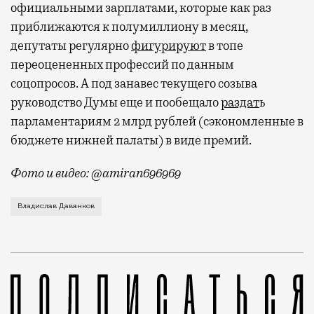
официальными зарплатами, которые как раз
приближаются к полумиллиону в месяц,
депутаты регулярно
фигурируют
в топе
переоцененных профессий по данным
соцопросов. А под занавес текущего созыва
руководство Думы еще и пообещало
раздат
ь
парламентариям 2 млрд рублей (сэкономленные в
бюджете нижней палаты) в виде премий.
Фото и видео: @amiran696969
Видео с репликой из интервью народного избранника
Владислав Даванков