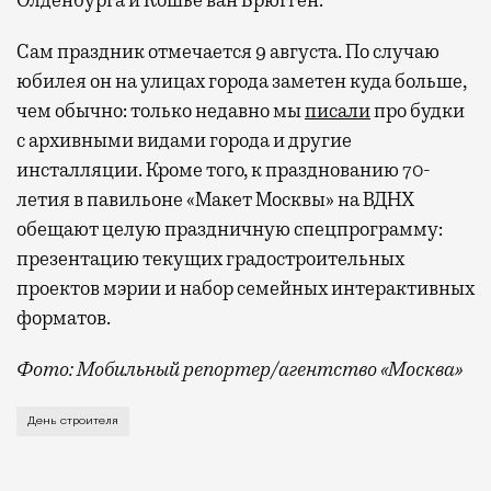
Олденбурга и Кошье ван Брюгген.
Сам праздник отмечается 9 августа. По случаю
юбилея он на улицах города заметен куда больше,
чем обычно: только недавно мы
писали
про будки
с архивными видами города и другие
инсталляции. Кроме того, к празднованию 70-
летия в павильоне «Макет Москвы» на ВДНХ
обещают целую праздничную спецпрограмму:
презентацию текущих градостроительных
проектов мэрии и набор семейных интерактивных
форматов.
Фото: Мобильный репортер/агентство «Москва»
Это каска в фирменных цветах департамента строит
День строителя