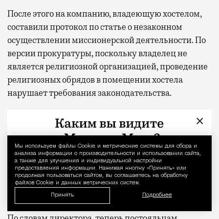
После этого на компанию, владеющую хостелом,
составили протокол по статье о незаконном
осуществлении миссионерской деятельности. По
версии прокуратуры, поскольку владелец не
является религиозной организацией, проведение
религиозных обрядов в помещении хостела
нарушает требования законодательства.
Директор хостела Георгий рассказал изданию, что,
×
как ему объяснили, для организации места для
молитвы необходимо оборудовать специальное
Мы используем файлы Сookie и метрические системы для сбора и
Уведомление 
помещение и оформить соответствующее
анализа информации о производительности и использовании сайта,
а также для улучшения и индивидуальной настройки
разрешение. Суд признал компанию виновной и
предоставления информации. Нажимая кнопку «Принять» или
продолжая пользоваться сайтом, вы соглашаетесь на обработку
назначил штраф в размере 100 тыс. рублей.
файлов Cookie и данных метрических систем.
Принять
Подробнее
Обжаловать решение владельцы не собираются.
По словам директора, теперь постояльцам,