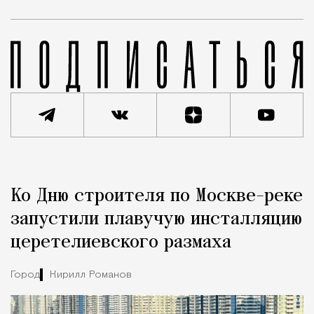
Реклама
Редакция Москвич Mag
Ко Дню строителя по Москве-реке
Город
запустили плавучую инсталляцию
церетелиевского размаха
Город
Кирилл Романов