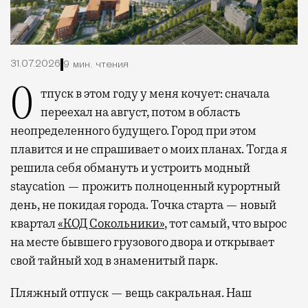
31.07.2026
9 мин. чтения
Отпуск в этом году у меня кочует: сначала
переехал на август, потом в область
неопределенного будущего. Город при этом
плавится и не спрашивает о моих планах. Тогда я
решила себя обмануть и устроить модный
staycation — прожить полноценный курортный
день, не покидая города. Точка старта — новый
квартал
«КОД Сокольники»
, тот самый, что вырос
на месте бывшего грузового двора и открывает
свой тайный ход в знаменитый парк.
Пляжный отпуск — вещь сакральная. Наш