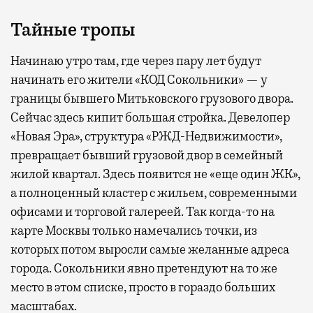
Тайные тропы
Начинаю утро там, где через пару лет будут
начинать его жители «КОД Сокольники» — у
границы бывшего Митьковского грузового двора.
Сейчас здесь кипит большая стройка. Девелопер
«Новая Эра», структура «РЖД-Недвижимости»,
превращает бывший грузовой двор в семейный
жилой квартал. Здесь появится не «еще один ЖК»,
а полноценный кластер с жильем, современными
офисами и торговой галереей. Так когда-то на
карте Москвы только намечались точки, из
которых потом выросли самые желанные адреса
города. Сокольники явно претендуют на то же
место в этом списке, просто в гораздо больших
масштабах.