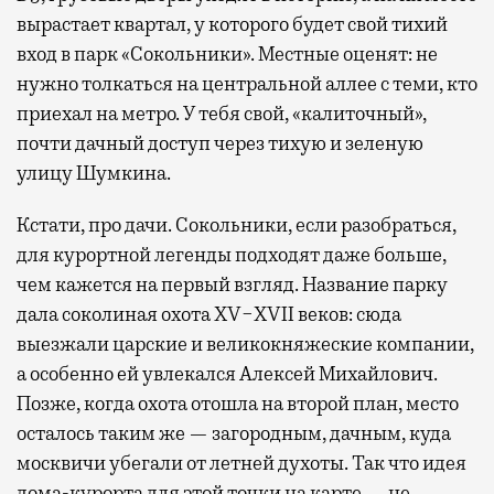
вырастает квартал, у которого будет свой тихий
вход в парк «Сокольники». Местные оценят: не
нужно толкаться на центральной аллее с теми, кто
приехал на метро. У тебя свой, «калиточный»,
почти дачный доступ через тихую и зеленую
улицу Шумкина.
Кстати, про дачи. Сокольники, если разобраться,
для курортной легенды подходят даже больше,
чем кажется на первый взгляд. Название парку
дала соколиная охота XV−XVII веков: сюда
выезжали царские и великокняжеские компании,
а особенно ей увлекался Алексей Михайлович.
Позже, когда охота отошла на второй план, место
осталось таким же — загородным, дачным, куда
москвичи убегали от летней духоты. Так что идея
дома-курорта для этой точки на карте — не