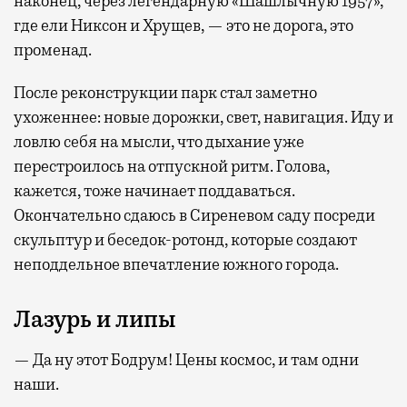
наконец, через легендарную «Шашлычную 1957»,
где ели Никсон и Хрущев, — это не дорога, это
променад.
После реконструкции парк стал заметно
ухоженнее: новые дорожки, свет, навигация. Иду и
ловлю себя на мысли, что дыхание уже
перестроилось на отпускной ритм. Голова,
кажется, тоже начинает поддаваться.
Окончательно сдаюсь в Сиреневом саду посреди
скульптур и беседок-ротонд, которые создают
неподдельное впечатление южного города.
Лазурь и липы
— Да ну этот Бодрум! Цены космос, и там одни
наши.