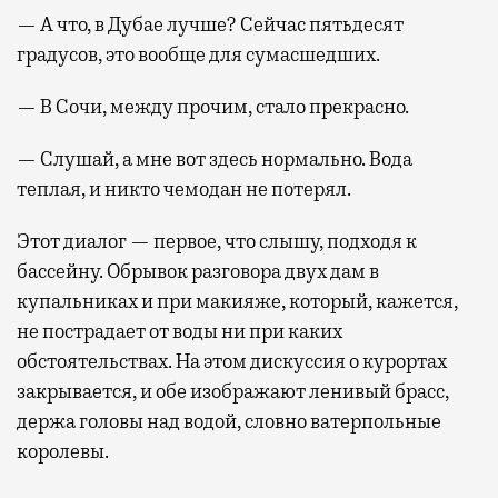
— А что, в Дубае лучше? Сейчас пятьдесят
градусов, это вообще для сумасшедших.
— В Сочи, между прочим, стало прекрасно.
— Слушай, а мне вот здесь нормально. Вода
теплая, и никто чемодан не потерял.
Этот диалог — первое, что слышу, подходя к
бассейну. Обрывок разговора двух дам в
купальниках и при макияже, который, кажется,
не пострадает от воды ни при каких
обстоятельствах. На этом дискуссия о курортах
закрывается, и обе изображают ленивый брасс,
держа головы над водой, словно ватерпольные
королевы.