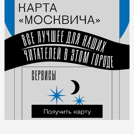
Город