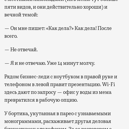
пяти видов, и они действительно хороши) и
вечной темой:
— Он мне пишет: «Как дела?» Как дела! После
всего.
— Не отвечай.
— Я и не отвечаю. Уже 14 минут молчу.
Рядом бизнес-леди с ноутбуком в правой руке и
телефоном в левой правит презентацию. Wi-Fi
здесь дают по запросу — офис у воды из мема
превратился в рабочую опцию.
У бортика, укутанная в парео с узнаваемыми
монограммами, расхаживает другая деловая
бизнесвумен с телефоном. За ее разговором с