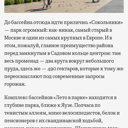
До бассейна отсюда идти прилично. «Сокольники»
— парк огромный: как-никак, самый старый в
Москве и один из самых крупных в Европе. И в
этом, пожалуй, главное преимущество района
перед замкнутым в Садовом кольце центром: там
весь променад — два круга вокруг небольшого
пруда, здесь же — 490 гектаров, которые к тому же
переосмысляют под современные запросы
горожан.
Комплекс бассейнов «Лето в парке» находится в
глубине парка, ближе к Яузе. Полчаса по
тенистым аллеям, мимо велосипедистов, белок и
пенсионеров с их скандинавской ходьбой,