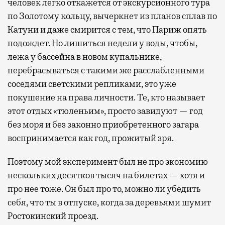
человек легко откажется от экскурсионного тура
по Золотому кольцу, вычеркнет из планов сплав по
Катуни и даже смирится с тем, что Париж опять
подождет. Но лишиться недели у воды, чтобы,
лежа у бассейна в новом купальнике,
перебрасываться с такими же расслабленными
соседями светскими репликами, это уже
покушение на права личности. Те, кто называет
этот отдых «тюленьим», просто завидуют — год
без моря и без законно приобретенного загара
воспринимается как год, прожитый зря.
Поэтому мой эксперимент был не про экономию
нескольких десятков тысяч на билетах — хотя и
про нее тоже. Он был про то, можно ли убедить
себя, что ты в отпуске, когда за деревьями шумит
Ростокинский проезд.