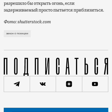
разрешило бы открыть огонь, если
задерживаемый просто пытается приблизиться.
Фото: shutterstock.com
Поправки в закон о полиции одобрили в третьем (и 
закон о полиции
Статья
Редакция Москвич Mag