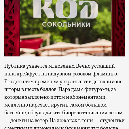
Публика узнается мгновенно. Вечно уставший
папа дрейфует на надувном розовом фламинго.
Его дети тем временем устраивают в детской зоне
шторм в шесть баллов. Пара дам с фигурами, за
которые заплачено потом и абонементами,
медленно нарезает круги в самом большом
бассейне, обсуждая, что биоревитализация летом
— деньги на ветер. На лежаках в тени — студентки
с местными лимонадами (их в меню тут больше