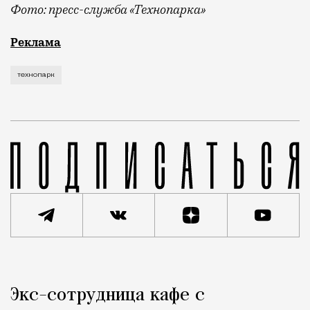
Фото: пресс-служба «Технопарка»
Рекламные кампании техники редко выходят за рамк
Реклама
технопарк
Реклама
Редакция Москвич Mag
Экс-сотрудница кафе с
Город