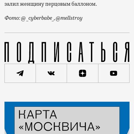
залил женщину перцовым баллоном.
Фото: @ _cyberbabe_, @mellstroy
Дать леща, выпить бутылку водки залпом, избить мо
Статья
Андрей Молчанов
Город