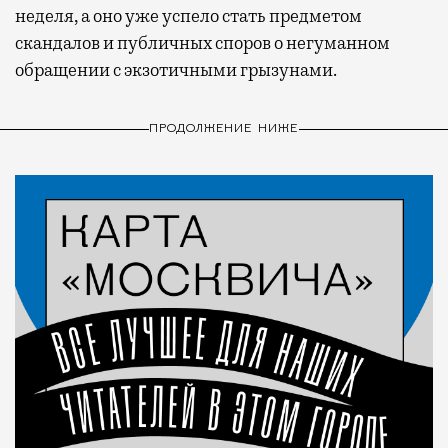
неделя, а оно уже успело стать предметом
скандалов и публичных споров о негуманном
обращении с экзотичными грызунами.
ПРОДОЛЖЕНИЕ НИЖЕ