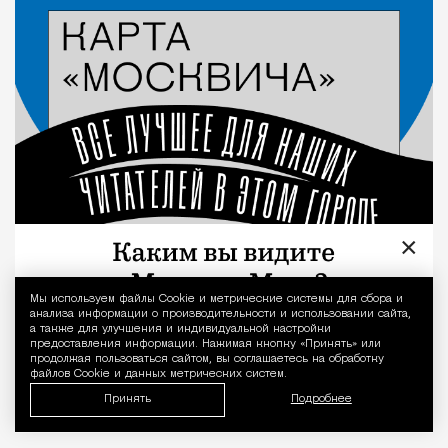
×
Мы используем файлы Сookie и метрические системы для сбора и
Уведомление 
анализа информации о производительности и использовании сайта,
а также для улучшения и индивидуальной настройки
предоставления информации. Нажимая кнопку «Принять» или
продолжая пользоваться сайтом, вы соглашаетесь на обработку
файлов Cookie и данных метрических систем.
Принять
Подробнее