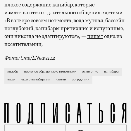
плохое содержание капибар, которые
изматываются от длительного общения с детьми.
«В вольере совсем нет места, вода мутная, бассейн
неглубокий, капибары притихшие и испуганные,
они никогда не адаптируются», —
пишет
одна из
посетительниц.
Фото: t.me/ENews112
С момента открытия нового контактного кафе с капи
жалобы
жестокое обращение с животными
заявление
капибары
кафе
кафе с капибарами
клетки
сотрудники