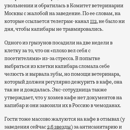
увольнении и обратилась в Комитет ветеринарии
Москвы с жалобой на заведение. По ее словам, на
которые ссылается телеграм-канал
112
, не было ни
дня, чтобы капибары не травмировались.
Одного из грызунов посадили на две недели в
клетку за то, что он «плохо вел себя с
посетителями» из-за стресса. В попытке
выбраться из клетки капибара сломала себе
челюсть и вырвала зубы, но помощи ветеринара,
который должен регулярно дежурить в кафе, она
так не и дождалась. Экс-сотрудница также
утверждает, что у хозяев кафе нет документов на
капибар и они завозили их в Россию в чемоданах.
Гости тоже массово жалуются на кафе в отзывах (у
заведения сейчас
2,6 звезды
) за антисанитарию и