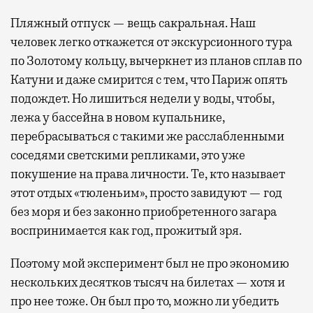
Пляжный отпуск — вещь сакральная. Наш
человек легко откажется от экскурсионного тура
по Золотому кольцу, вычеркнет из планов сплав по
Катуни и даже смирится с тем, что Париж опять
подождет. Но лишиться недели у воды, чтобы,
лежа у бассейна в новом купальнике,
перебрасываться с такими же расслабленными
соседями светскими репликами, это уже
покушение на права личности. Те, кто называет
этот отдых «тюленьим», просто завидуют — год
без моря и без законно приобретенного загара
воспринимается как год, прожитый зря.
Поэтому мой эксперимент был не про экономию
нескольких десятков тысяч на билетах — хотя и
про нее тоже. Он был про то, можно ли убедить