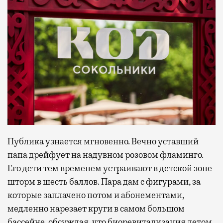
Публика узнается мгновенно. Вечно уставший
папа дрейфует на надувном розовом фламинго.
Его дети тем временем устраивают в детской зоне
шторм в шесть баллов. Пара дам с фигурами, за
которые заплачено потом и абонементами,
медленно нарезает круги в самом большом
бассейне, обсуждая, что биоревитализация летом