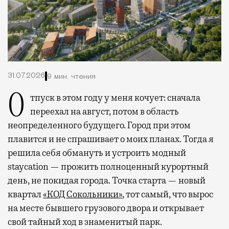
31.07.2026
9 мин. чтения
Отпуск в этом году у меня кочует: сначала
переехал на август, потом в область
неопределенного будущего. Город при этом
плавится и не спрашивает о моих планах. Тогда я
решила себя обмануть и устроить модный
staycation — прожить полноценный курортный
день, не покидая города. Точка старта — новый
квартал
«КОД Сокольники»
, тот самый, что вырос
на месте бывшего грузового двора и открывает
свой тайный ход в знаменитый парк.