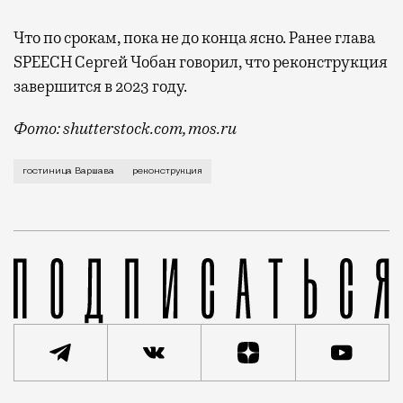
Что по срокам, пока не до конца ясно. Ранее глава
SPEECH Сергей Чобан говорил, что реконструкция
завершится в 2023 году.
Фото: shutterstock.com, mos.ru
Начинают появляться подробности по реконструкции 
гостиница Варшава
реконструкция