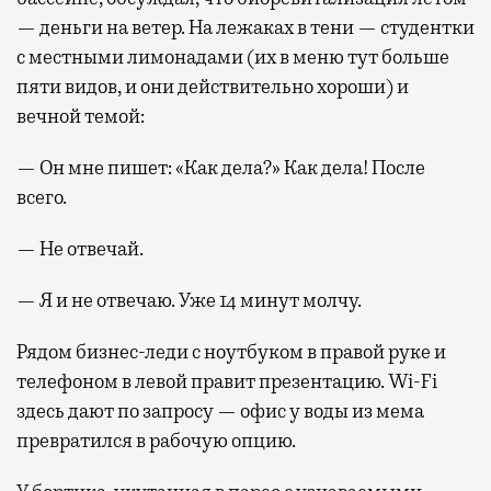
— деньги на ветер. На лежаках в тени — студентки
с местными лимонадами (их в меню тут больше
пяти видов, и они действительно хороши) и
вечной темой:
— Он мне пишет: «Как дела?» Как дела! После
всего.
— Не отвечай.
— Я и не отвечаю. Уже 14 минут молчу.
Рядом бизнес-леди с ноутбуком в правой руке и
телефоном в левой правит презентацию. Wi-Fi
здесь дают по запросу — офис у воды из мема
превратился в рабочую опцию.