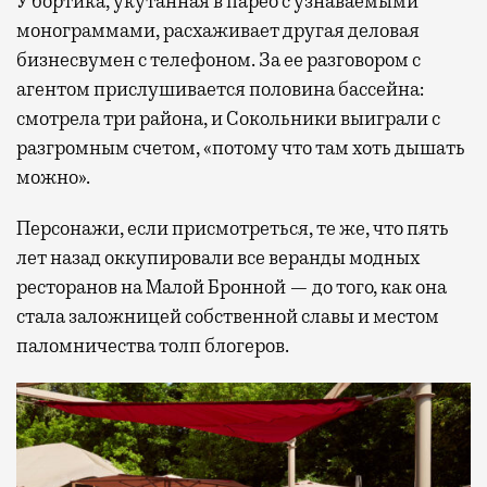
У бортика, укутанная в парео с узнаваемыми
монограммами, расхаживает другая деловая
бизнесвумен с телефоном. За ее разговором с
агентом прислушивается половина бассейна:
смотрела три района, и Сокольники выиграли с
разгромным счетом, «потому что там хоть дышать
можно».
Персонажи, если присмотреться, те же, что пять
лет назад оккупировали все веранды модных
ресторанов на Малой Бронной — до того, как она
стала заложницей собственной славы и местом
паломничества толп блогеров.