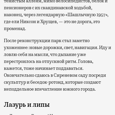
тенистым аллеям, мимо велосипедистов, белок и
пенсионеров с их скандинавской ходьбой,
наконец, через легендарную «Шашлычную 1957»,
где ели Никсон и Хрущев, — это не дорога, это
променад.
После реконструкции парк стал заметно
ухоженнее: новые дорожки, свет, навигация. Иду и
ловлю себя на мысли, что дыхание уже
перестроилось на отпускной ритм. Голова,
кажется, тоже начинает поддаваться.
Окончательно сдаюсь в Сиреневом саду посреди
скульптур и беседок-ротонд, которые создают
неподдельное впечатление южного города.
Лазурь и липы