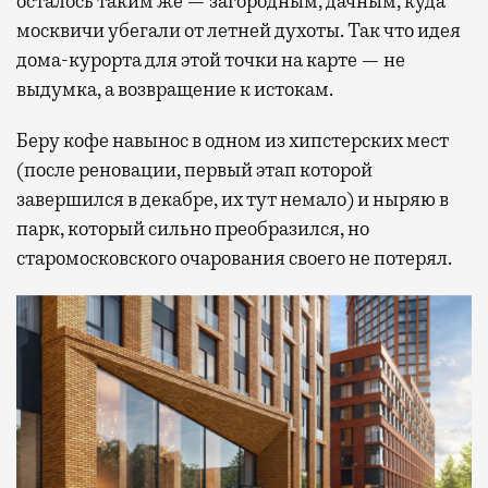
осталось таким же — загородным, дачным, куда
москвичи убегали от летней духоты. Так что идея
дома-курорта для этой точки на карте — не
выдумка, а возвращение к истокам.
Беру кофе навынос в одном из хипстерских мест
(после реновации, первый этап которой
завершился в декабре, их тут немало) и ныряю в
парк, который сильно преобразился, но
старомосковского очарования своего не потерял.