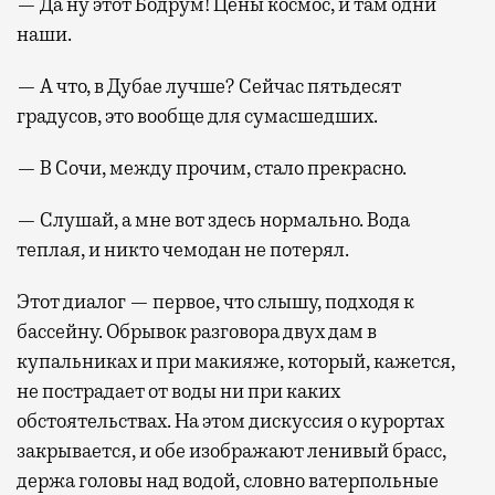
— Да ну этот Бодрум! Цены космос, и там одни
наши.
— А что, в Дубае лучше? Сейчас пятьдесят
градусов, это вообще для сумасшедших.
— В Сочи, между прочим, стало прекрасно.
— Слушай, а мне вот здесь нормально. Вода
теплая, и никто чемодан не потерял.
Этот диалог — первое, что слышу, подходя к
бассейну. Обрывок разговора двух дам в
купальниках и при макияже, который, кажется,
не пострадает от воды ни при каких
обстоятельствах. На этом дискуссия о курортах
закрывается, и обе изображают ленивый брасс,
держа головы над водой, словно ватерпольные