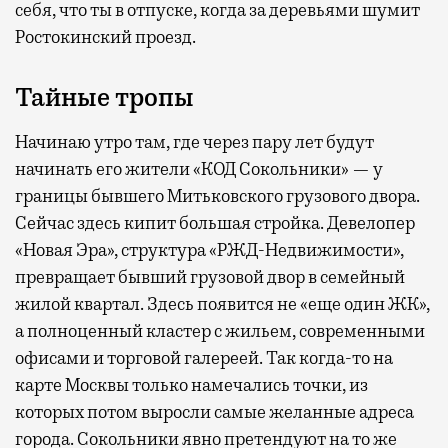
себя, что ты в отпуске, когда за деревьями шумит
Ростокинский проезд.
Тайные тропы
Начинаю утро там, где через пару лет будут
начинать его жители «КОД Сокольники» — у
границы бывшего Митьковского грузового двора.
Сейчас здесь кипит большая стройка. Девелопер
«Новая Эра», структура «РЖД-Недвижимости»,
превращает бывший грузовой двор в семейный
жилой квартал. Здесь появится не «еще один ЖК»,
а полноценный кластер с жильем, современными
офисами и торговой галереей. Так когда-то на
карте Москвы только намечались точки, из
которых потом выросли самые желанные адреса
города. Сокольники явно претендуют на то же