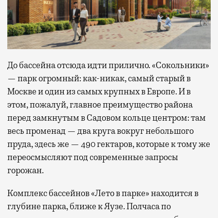
До бассейна отсюда идти прилично. «Сокольники»
— парк огромный: как-никак, самый старый в
Москве и один из самых крупных в Европе. И в
этом, пожалуй, главное преимущество района
перед замкнутым в Садовом кольце центром: там
весь променад — два круга вокруг небольшого
пруда, здесь же — 490 гектаров, которые к тому же
переосмысляют под современные запросы
горожан.
Комплекс бассейнов «Лето в парке» находится в
глубине парка, ближе к Яузе. Полчаса по