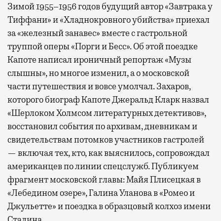
Зимой 1955–1956 годов будущий автор «Завтрака у
Тиффани» и «Хладнокровного убийства» приехал
за «железный занавес» вместе с гастрольной
труппой оперы «Порги и Бесс». Об этой поездке
Капоте написал ироничный репортаж «Музы
слышны», но многое изменил, а о московской
части путешествия и вовсе умолчал. Захаров,
которого биограф Капоте Джеральд Кларк назвал
«Шерлоком Холмсом литературных детективов»,
восстановил события по архивам, дневникам и
свидетельствам потомков участников гастролей
— включая тех, кто, как выяснилось, сопровождал
американцев по линии спецслужб. Публикуем
фрагмент московской главы: Майя Плисецкая в
«Лебедином озере», Галина Уланова в «Ромео и
Джульетте» и поездка в образцовый колхоз имени
Сталина.