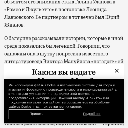
объектом его внимания стала Галина Уланова в
«Ромео и Джульетте» в постановке Леонида
Лавровского. Ее партнером в тот вечер был Юрий
Жданов.
О балерине рассказывали истории, которые в иной
среде показались бы легендой. Говорили, что
однажды она в шутку попросила известного
литературоведа Виктора Мануйлова «погадать» ей
×
по руке. Тот сперва отказывался: успех балерины
был слишком очевиден, чтобы искать его в линиях
ладони. Но, взглянув на протянутую руку,
Мы используем файлы Сookie и метрические системы для сбора и
Уведомление 
анализа информации о производительности и использовании сайта,
неожиданно изменился в лице: по его словам, на
а также для улучшения и индивидуальной настройки
предоставления информации. Нажимая кнопку «Принять» или
ладони не было ни следов славы, ни прожитых
продолжая пользоваться сайтом, вы соглашаетесь на обработку
триумфов, а линия жизни обрывалась на отметке
файлов Cookie и данных метрических систем.
семнадцати лет. Позднее, узнав, что в те дни
Принять
Подробнее
Уланова работала над партией Жизели — героини,