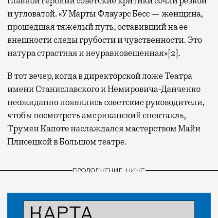
главной героини советские критики сочли резкой
и угловатой. «У Марты Флауэрс Бесс — женщина,
прошедшая тяжелый путь, оставивший на ее
внешности следы грубости и чувственности. Это
натура страстная и неуравновешенная»[2].
В тот вечер, когда в директорской ложе Театра
имени Станиславского и Немировича-Данченко
неожиданно появились советские руководители,
чтобы посмотреть американский спектакль,
Трумен Капоте наслаждался мастерством Майи
Плисецкой в Большом театре.
ПРОДОЛЖЕНИЕ НИЖЕ