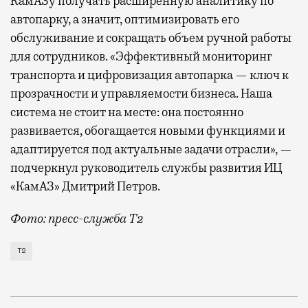
КамАЗу получать расширенную аналитику по
автопарку, а значит, оптимизировать его
обслуживание и сокращать объем ручной работы
для сотрудников. «Эффективный мониторинг
транспорта и цифровизация автопарка — ключ к
прозрачности и управляемости бизнеса. Наша
система не стоит на месте: она постоянно
развивается, обогащается новыми функциями и
адаптируется под актуальные задачи отрасли», —
подчеркнул руководитель службы развития ИЦ
«КамАЗ» Дмитрий Петров.
Фото: пресс-служба Т2
Т2 развивает решения для автомобильной отрасли и
Т2