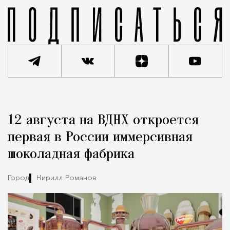
Реклама
Редакция Москвич Mag
12 августа на ВДНХ откроется
Город
первая в России иммерсивная
шоколадная фабрика
Город
Кирилл Романов