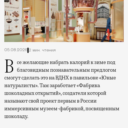
05.08.2026
2 мин. чтения
Все желающие набрать калорий к зиме под
благовидным познавательным предлогом
смогут сделать это на ВДНХ в павильоне «Юные
натуралисты». Там заработает «Фабрика
шоколадных открытий», создатели которой
называют свой проект первым в России
иммерсивным музеем-фабрикой, посвященным
шоколаду.