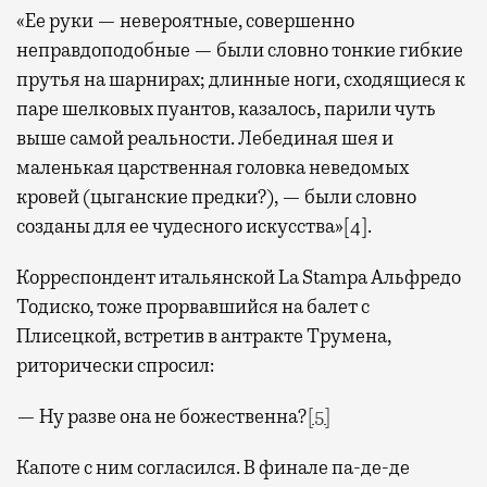
«Ее руки — невероятные, совершенно
неправдоподобные — были словно тонкие гибкие
прутья на шарнирах; длинные ноги, сходящиеся к
паре шелковых пуантов, казалось, парили чуть
выше самой реальности. Лебединая шея и
маленькая царственная головка неведомых
кровей (цыганские предки?), — были словно
созданы для ее чудесного искусства»[4].
Корреспондент итальянской La Stampa Альфредо
Тодиско, тоже прорвавшийся на балет с
Плисецкой, встретив в антракте Трумена,
риторически спросил:
— Ну разве она не божественна?
[
5
]
Капоте с ним согласился. В финале па-де-де