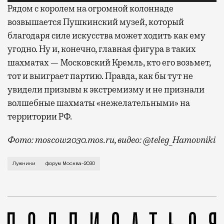
Рядом с королем на огромной колоннаде
возвышается Пушкинский музей, который
благодаря силе искусства может ходить как ему
угодно.
Ну и, конечно, главная фигура в таких
шахматах — Московский Кремль, кто его возьмет,
тот и выиграет партию. Правда, как бы тут не
увидели призывы к экстремизму и не признали
волшебные шахматы «нежелательными» на
территории РФ.
Фото: moscow2030.mos.ru, видео: @teleg_Hamovniki
Помните, как тройка волшебников из Хогвартса игр
Лужники
форум Москва-2030