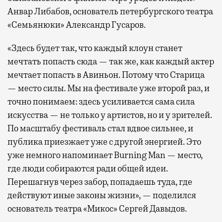
Анвар Либабов, основатель петербургского театра
«Семьянюки» Александр Гусаров.
«Здесь будет так, что каждый клоун станет
мечтать попасть сюда — так же, как каждый актер
мечтает попасть в Авиньон. Потому что Старица
— место силы. Мы на фестивале уже второй раз, и
точно понимаем: здесь усиливается сама сила
искусства — не только у артистов, но и у зрителей.
По масштабу фестиваль стал вдвое сильнее, и
публика приезжает уже с другой энергией. Это
уже немного напоминает Burning Man — место,
где люди собираются ради общей идеи.
Перешагнув через забор, попадаешь туда, где
действуют иные законы жизни», — поделился
основатель театра «Микос» Сергей Давыдов.