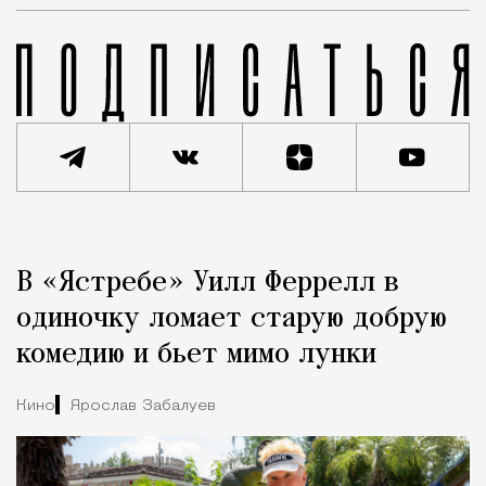
Реклама
Редакция Москвич Mag
В «Ястребе» Уилл Феррелл в
Город
одиночку ломает старую добрую
комедию и бьет мимо лунки
Кино
Ярослав Забалуев