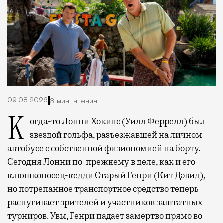
09.08.2026
3 мин. чтения
Когда-то Лонни Хокинс (Уилл Феррелл) был
звездой гольфа, разъезжавшей на личном
автобусе с собственной физиономией на борту.
Сегодня Лонни по-прежнему в деле, как и его
клюшконосец-кедди Старый Генри (Кит Дэвид),
но потрепанное транспортное средство теперь
распугивает зрителей и участников заштатных
турниров. Увы, Генри падает замертво прямо во