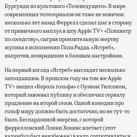
Бургунди из культового «Телеведущего». В мире
современных телесериалов он тоже не новичок:
несколько лет назад Феррелл сделал шаг в сторону
от привычного амплуа в шоу Apple TV+ «Психиатр
по соседству», сыграв пронзительную жертву
жулика в исполнении Пола Радда. «Ястреб»,
напротив, возвращение к базовым настройкам.
На первый взгляд «Ястреб» выглядит несколько
запоздавшим. В прошлом году на том же Apple
TV+ вышел «Король гольфа» с Оуэном Уилсоном,
который завоевал публику и обеспечил сериалу
продление на второй сезон. Одной комедии про
гольф миру должно быть достаточно, но не тут-то
было. Беспардонной энергии, с которой
феррелловский Лонни Хокинс влетает (этот
каламбур был неизбежен) в кадр, сопротивляться