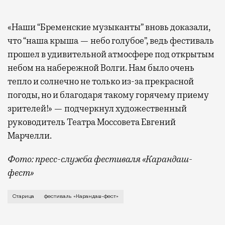
«Наши “Бременские музыканты” вновь доказали,
что “наша крыша — небо голубое”, ведь фестиваль
прошел в удивительной атмосфере под открытым
небом на набережной Волги. Нам было очень
тепло и солнечно не только из-за прекрасной
погоды, но и благодаря такому горячему приему
зрителей!» — подчеркнул художественный
руководитель Театра Моссовета Евгений
Марчелли.
Фото: пресс-служба фестиваля «Карандаш-
фест»
В минувший уикенд маленькая Старица в Тверской об
Старица
фестиваль «Карандаш-фест»