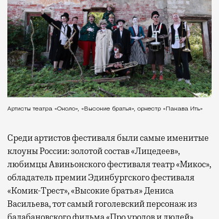
Артисты театра «Около», «Высокие братья», оркестр «Пакава Ить»
Среди артистов фестиваля были самые именитые
клоуны России: золотой состав «Лицедеев»,
любимцы Авиньонского фестиваля театр «Микос»,
обладатель премии Эдинбургского фестиваля
«Комик-Трест», «Высокие братья» Дениса
Васильева, тот самый гоголевский персонаж из
балабановского фильма «Про уродов и людей»