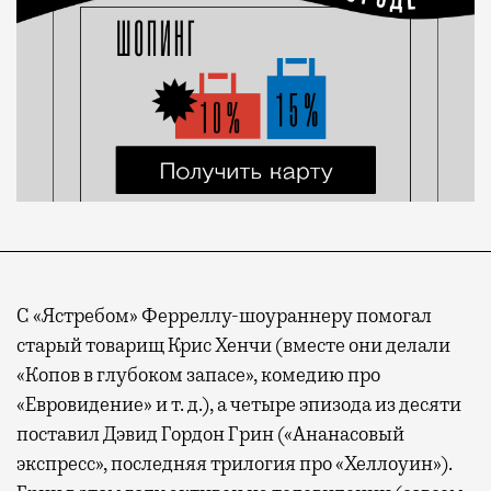
С «Ястребом» Ферреллу-шоураннеру помогал
старый товарищ Крис Хенчи (вместе они делали
«Копов в глубоком запасе», комедию про
«Евровидение» и т. д.), а четыре эпизода из десяти
поставил Дэвид Гордон Грин («Ананасовый
экспресс», последняя трилогия про «Хеллоуин»).