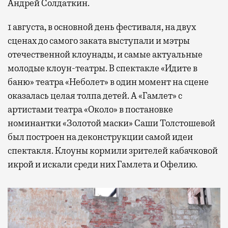
Андрей Солдаткин.
1 августа, в основной день фестиваля, на двух
сценах до самого заката выступали и мэтры
отечественной клоунады, и самые актуальные
молодые клоун-театры. В спектакле «Идите в
баню» театра «Неболет» в один момент на сцене
оказалась целая толпа детей. А «Гамлет» с
артистами театра «Около» в постановке
номинантки «Золотой маски» Саши Толстошевой
был построен на деконструкции самой идеи
спектакля. Клоуны кормили зрителей кабачковой
икрой и искали среди них Гамлета и Офелию.