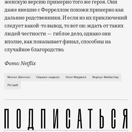
женскую версию примерно того же героя. Они
даже внешне с Ферреллом похожи примерно как
дальние родственники. И если из их приключений
следует какой-то вывод, то вот он: ждать от таких
людей честности — гиблое дело, однако они
вполне, как показывает финал, способны на
случайное благородство.
Фото: Netflix
Когда-то Лонни Хокинс (Уилл Феррелл) был звездой 
Молли Шеннон
Сериал недели
Уилл Феррелл
Форчун Феймстер
Ястреб