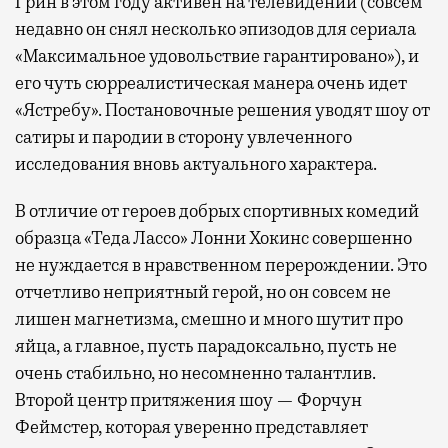
Грин в этом году активен на телевидении (совсем
недавно он снял несколько эпизодов для сериала
«Максимальное удовольствие гарантировано»), и
его чуть сюрреалистическая манера очень идет
«Ястребу». Постановочные решения уводят шоу от
сатиры и пародии в сторону увлеченного
исследования вновь актуального характера.
В отличие от героев добрых спортивных комедий
образца «Теда Лассо» Лонни Хокинс совершенно
не нуждается в нравственном перерождении. Это
отчетливо неприятный герой, но он совсем не
лишен магнетизма, смешно и много шутит про
яйца, а главное, пусть парадоксально, пусть не
очень стабильно, но несомненно талантлив.
Второй центр притяжения шоу — Форчун
Феймстер, которая уверенно представляет