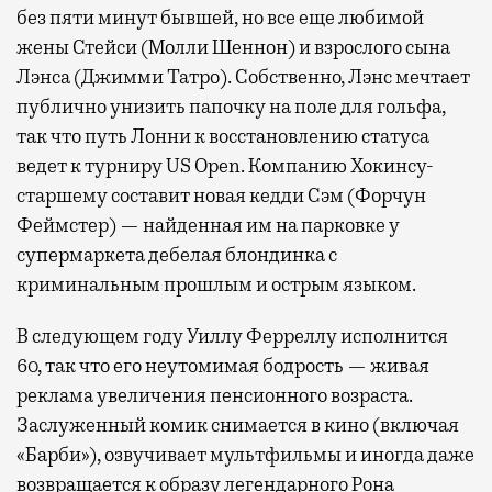
без пяти минут бывшей, но все еще любимой
жены Стейси (Молли Шеннон) и взрослого сына
Лэнса (Джимми Татро). Собственно, Лэнс мечтает
публично унизить папочку на поле для гольфа,
так что путь Лонни к восстановлению статуса
ведет к турниру US Open. Компанию Хокинсу-
старшему составит новая кедди Сэм (Форчун
Феймстер) — найденная им на парковке у
супермаркета дебелая блондинка с
криминальным прошлым и острым языком.
В следующем году Уиллу Ферреллу исполнится
60, так что его неутомимая бодрость — живая
реклама увеличения пенсионного возраста.
Заслуженный комик снимается в кино (включая
«Барби»), озвучивает мультфильмы и иногда даже
возвращается к образу легендарного Рона