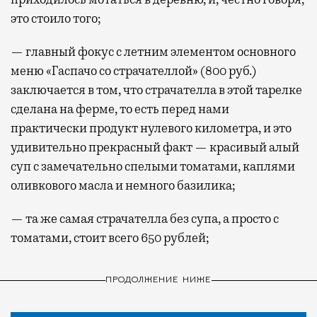
самолеты. В Москве нет недостатка
это стоило того;
в лаунжах. В аэропортах их обычно
несколько — в разных зонах воздушных
— главный фокус с летним элементом основного
гаваней. На некоторых вокзалах — тоже.
меню «Гаспачо со страчателлой» (800 руб.)
Лаунжи доступны на Ленинградском,
заключается в том, что страчателла в этой тарелке
Павелецком, Казанском, Ярославском
сделана на ферме, то есть перед нами
и Курском вокзалах.
Попасть в бизнес-залы
практически продукт нулевого километра, и это
могут держатели карт Mir Supreme. Причем
удивительно прекрасный факт — красивый алый
не только в столице. Всего доступно более
суп с замечательно спелыми томатами, каплями
1000 бизнес-залов по всему миру.
оливкового масла и немного базилика;
— та же самая страчателла без супа, а просто с
томатами, стоит всего 650 рублей;
ПРОДОЛЖЕНИЕ НИЖЕ