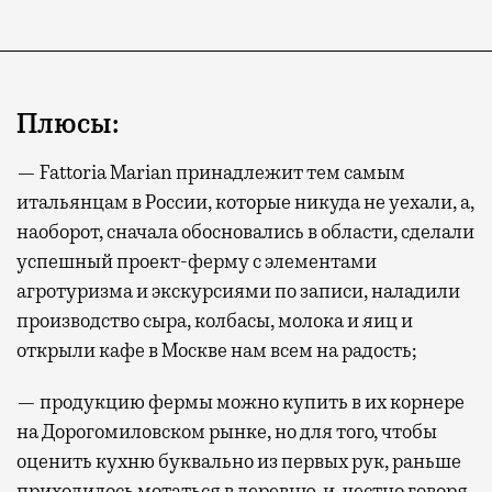
Плюсы:
Современный путешественник часто берет
с собой не только чемодан, но и ноутбук.
— Fattoria Marian принадлежит тем самым
А ожидание рейса все чаще превращается
итальянцам в России, которые никуда не уехали, а,
не в потерянное время, а в возможность
наоборот, сначала обосновались в области, сделали
спокойно закончить дела или спланировать
успешный проект-ферму с элементами
активности в путешествии, например
агротуризма и экскурсиями по записи, наладили
забронировать нужные билеты и рестораны.
производство сыра, колбасы, молока и яиц и
открыли кафе в Москве нам всем на радость;
Бизнес-зал становится местом, где можно
— продукцию фермы можно купить в их корнере
провести переговоры, поработать или просто
на Дорогомиловском рынке, но для того, чтобы
выпить кофе, наблюдая сквозь панорамные
оценить кухню буквально из первых рук, раньше
окна за тем, как взлетают и садятся
приходилось мотаться в деревню, и, честно говоря,