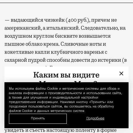
— выдающийся чизкейк (400 руб.), причем не
американский, а итальянский. Следовательно, на
воздушном круглом бисквите возвышается
пышное облако крема. Сливочные ноты и
кокетливые капли клубничного варенья с
сахарной пудрой способны довести до истерики (в
хорошем смысле). Бисквит заслуживает
×
отдельных восторгов — он настолько
самодостаточен, что можно подавать отдельно и
Мы используем файлы Сookie и метрические системы для сбора и
Уведомление 
совсем без крема;
анализа информации о производительности и использовании сайта,
а также для улучшения и индивидуальной настройки
предоставления информации. Нажимая кнопку «Принять» или
— спираль колбаски зампины с трюфелем (1200
продолжая пользоваться сайтом, вы соглашаетесь на обработку
файлов Cookie и данных метрических систем.
руб.) подается в компании поленты, и все
Принять
Подробнее
украшено руколой. Всегда радуюсь, когда удается
увидеть и съесть настоящую поленту в форме