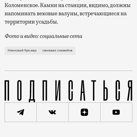
Коломенское. Камни на станции, видимо, должны
напоминать вековые валуны, встречающиеся на
территории усадьбы.
Фото и видео: социальные сети
Недавно художники оживили рыбу с мозаики на станц
Кленовый бульвар
ожившая скамейка