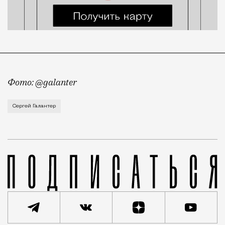
Фото: @galanter
Большинство современных финансовых пирамид так ил
Сергей Галантер