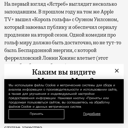
На первый взгляд «Ястреб» выглядит несколько
запоздавшим. В прошлом году на том же Apple
TV+ вышел «Король гольфа» с Оуэном Уилсоном,
который завоевал публику и обеспечил сериалу
продление на второй сезон. Одной комедии про
гольф миру должно быть достаточно, но не тут-то
было. Беспардонной энергии, с которой
феррелловский Лонни Хокинс влетает (этот
каламбур был неизбежен) в кадр, сопротивляться
×
никак невозможно. Это актер сумасшедшей
органики, который, подобно своему герою, уверен
Мы используем файлы Сookie и метрические системы для сбора и
Уведомление 
в том, что он именно то, что нужно миру прямо
анализа информации о производительности и использовании сайта,
а также для улучшения и индивидуальной настройки
сейчас. В эпоху расцвета возвышенных фильмов
предоставления информации. Нажимая кнопку «Принять» или
продолжая пользоваться сайтом, вы соглашаетесь на обработку
ужасов, кринж-комедий и других лабораторных
файлов Cookie и данных метрических систем.
жанров скабрезный и наглый подход к юмору
Принять
Подробнее
смотрится и вправду освежающе. Или, во всяком
случае, уместно.