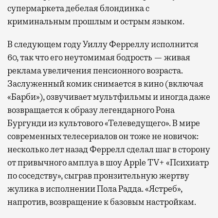
выпить кофе, наблюдая сквозь панорамные
супермаркета дебелая блондинка с
окна за тем, как взлетают и садятся
криминальным прошлым и острым языком.
самолеты. В Москве нет недостатка
в лаунжах. В аэропортах их обычно
В следующем году Уиллу Ферреллу исполнится
несколько — в разных зонах воздушных
60, так что его неутомимая бодрость — живая
гаваней. На некоторых вокзалах — тоже.
реклама увеличения пенсионного возраста.
Лаунжи доступны на Ленинградском,
Заслуженный комик снимается в кино (включая
Павелецком, Казанском, Ярославском
«Барби»), озвучивает мультфильмы и иногда даже
и Курском вокзалах.
Попасть в бизнес-залы
возвращается к образу легендарного Рона
могут держатели карт Mir Supreme. Причем
Бургунди из культового «Телеведущего». В мире
не только в столице. Всего доступно более
современных телесериалов он тоже не новичок:
1000 бизнес-залов по всему миру.
несколько лет назад Феррелл сделал шаг в сторону
от привычного амплуа в шоу Apple TV+ «Психиатр
по соседству», сыграв пронзительную жертву
жулика в исполнении Пола Радда. «Ястреб»,
напротив, возвращение к базовым настройкам.