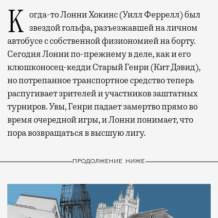
Когда-то Лонни Хокинс (Уилл Феррелл) был
звездой гольфа, разъезжавшей на личном
автобусе с собственной физиономией на борту.
Сегодня Лонни по-прежнему в деле, как и его
клюшконосец-кедди Старый Генри (Кит Дэвид),
но потрепанное транспортное средство теперь
распугивает зрителей и участников заштатных
турниров. Увы, Генри падает замертво прямо во
время очередной игры, и Лонни понимает, что
пора возвращаться в высшую лигу.
ПРОДОЛЖЕНИЕ НИЖЕ