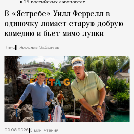
в 25 российских аэропортах.
Tcпециальный проектКаждый москвич знает — отпуск нач
В «Ястребе» Уилл Феррелл в
одиночку ломает старую добрую
комедию и бьет мимо лунки
Кино
Ярослав Забалуев
09.08.2026
3 мин. чтения