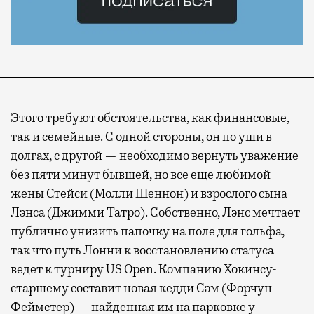
Современный путешественник часто берет
Этого требуют обстоятельства, как финансовые,
с собой не только чемодан, но и ноутбук.
так и семейные. С одной стороны, он по уши в
А ожидание рейса все чаще превращается
долгах, с другой — необходимо вернуть уважение
не в потерянное время, а в возможность
без пяти минут бывшей, но все еще любимой
спокойно закончить дела или спланировать
жены Стейси (Молли Шеннон) и взрослого сына
активности в путешествии, например
Лэнса (Джимми Татро). Собственно, Лэнс мечтает
забронировать нужные билеты и рестораны.
публично унизить папочку на поле для гольфа,
так что путь Лонни к восстановлению статуса
ведет к турниру US Open. Компанию Хокинсу-
Бизнес-зал становится местом, где можно
старшему составит новая кедди Сэм (Форчун
провести переговоры, поработать или просто
Феймстер) — найденная им на парковке у