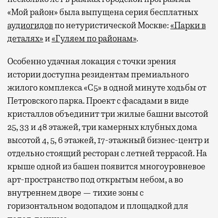
«Мой район» была выпущена серия бесплатных
аудиогидов
по нетуристической Москве:
«Парки в
деталях»
и
«Гуляем по районам»
.
Особенно удачная локация с точки зрения
истории доступна резидентам премиального
жилого комплекса «С5»
в одной минуте ходьбы от
Петровского парка. Проект с фасадами в виде
кристаллов объединит три жилые башни высотой
25, 33 и 48 этажей, три камерных клубных дома
высотой 4, 5, 6 этажей, 17-этажный бизнес-центр и
отдельно стоящий ресторан с летней террасой. На
крыше одной из башен появится многоуровневое
арт-пространство под открытым небом, а во
внутреннем дворе — тихие зоны с
горизонтальном водопадом и площадкой для