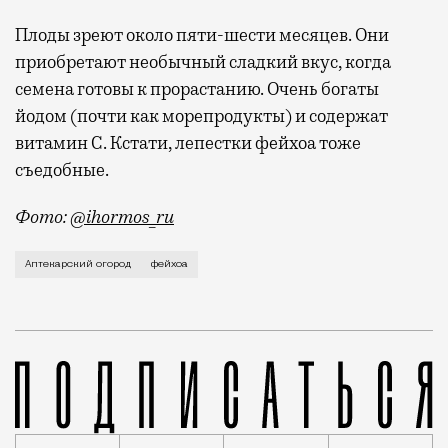
Плоды зреют около пяти-шести месяцев. Они
приобретают необычный сладкий вкус, когда
семена готовы к прорастанию. Очень богаты
йодом (почти как морепродукты) и содержат
витамин C. Кстати, лепестки фейхоа тоже
съедобные.
Фото:
@ihormos_ru
Дерево фейхоа в Ботаническом саду МГУ «Аптекарски
Аптекарский огород
фейхоа