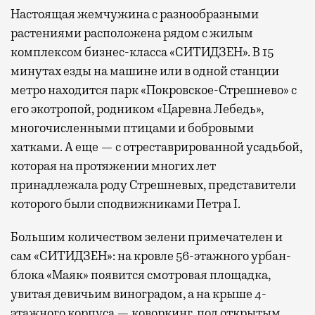
Настоящая жемчужина с разнообразными
растениями расположена рядом с жилым
комплексом бизнес-класса «СИТИДЗЕН». В 15
минутах езды на машине или в одной станции
метро находится парк «Покровское-Стрешнево» с
его экотропой, родником «Царевна Лебедь»,
многочисленными птицами и бобровыми
хатками. А еще — с отреставрированной усадьбой,
которая на протяжении многих лет
принадлежала роду Стрешневых, представители
которого были сподвижниками Петра I.
Большим количеством зелени примечателен и
сам «СИТИДЗЕН»: на кровле 56-этажного урбан-
блока «Маяк» появится смотровая площадка,
увитая девичьим виноградом, а на крыше 4-
этажного корпуса — коворкинг под открытым