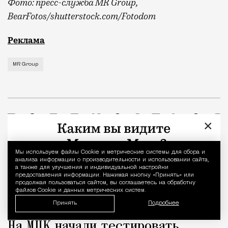
Фото: пресс-служба MR Group,
BearFotos
/shutterstock.com/Fotodom
Квадратные метры, планировки, вид из окон
Реклама
MR Group
×
Мы используем файлы Сookie и метрические системы для сбора и
Уведомление 
анализа информации о производительности и использовании сайта,
а также для улучшения и индивидуальной настройки
предоставления информации. Нажимая кнопку «Принять» или
продолжая пользоваться сайтом, вы соглашаетесь на обработку
файлов Cookie и данных метрических систем.
Принять
Подробнее
Реклама
Редакция Москвич Mag
На МЦК начали тестировать
Город