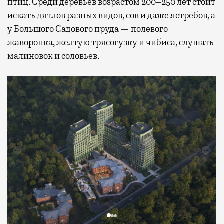
птиц. Среди деревьев возрастом 200–250 лет стоит
искать дятлов разных видов, сов и даже ястребов, а
у Большого Садового пруда — полевого
жаворонка, желтую трясогузку и чибиса, слушать
малиновок и соловьев.