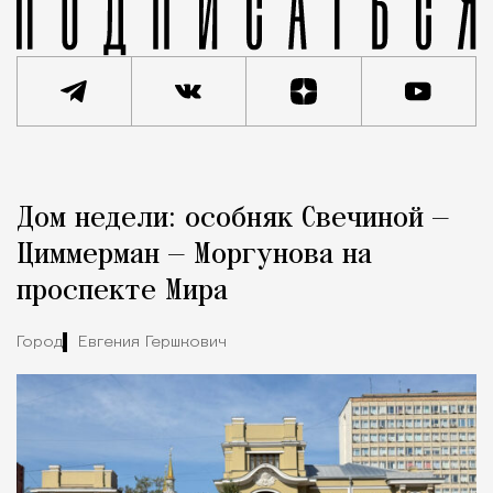
Реклама
Редакция Москвич Mag
Дом недели: особняк Свечиной —
Город
Циммерман — Моргунова на
проспекте Мира
Город
Евгения Гершкович