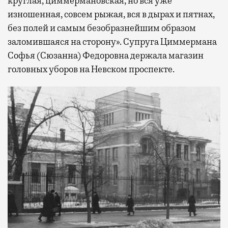
круглая, циммермановская, но вся уже
изношенная, совсем рыжая, вся в дырах и пятнах,
без полей и самым безобразнейшим образом
заломившаяся на сторону». Супруга Циммермана
Софья (Сюзанна) Федоровна держала магазин
головных уборов на Невском проспекте.