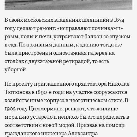
В своих московских владениях шляпники в 1874
году делают ремонт: «исправляют починками»
рамы, полы и печи, устраивают балкон со спуском
в сад. По архивным данным, к зданию тогда же
была пристроена и одноэтажная галерея на
столбах с двухэтажной ретирадой, то есть
уборной.
По проекту приглашенного архитектора Николая
Тютюнова в 1890-е годы на участке сооружаются
хозяйственные корпуса в неоготическом стиле. В
1902 году Циммерманы решают, что жилище
морально устарело и неплохо бы его переделать в
соответствии с новой модой. Призвав на помощь
гражданского инженера Александра