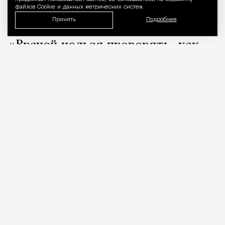
файлов Cookie и данных метрических систем.
Принять
Подробнее
«Врачей нельзя проверять, как
общепит». Коллеги вступились за
стоматолога после выпуска Лены
Летучей
Город
Кирилл Романов