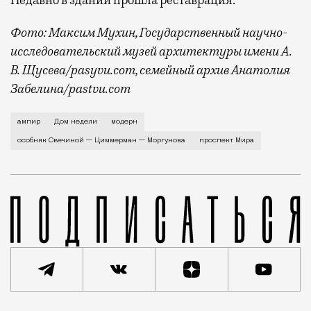
Недавно в здании прошла реставрация.
Фото: Максим Мухин, Государственный научно-
исследовательский музей архитектуры имени А.
В. Щусева/pasyvu.com, семейный архив Анатолия
Забелина/pastvu.com
История каменного строения в Мещанской слободе —
ампир
Дом недели
модерн
особняк Свечиной — Циммерман — Моргунова
проспект Мира