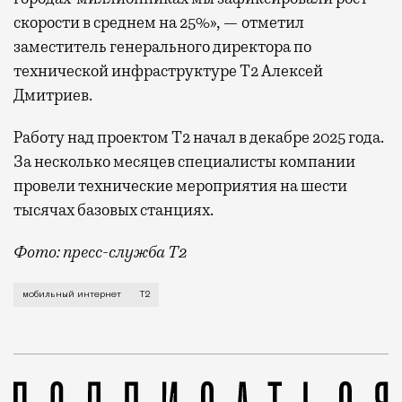
скорости в среднем на 25%», — отметил
заместитель генерального директора по
технической инфраструктуре Т2 Алексей
Дмитриев.
Работу над проектом Т2 начал в декабре 2025 года.
За несколько месяцев специалисты компании
провели технические мероприятия на шести
тысячах базовых станциях.
Фото: пресс-служба Т2
Мобильный оператор Т2 завершил работы по увеличе
мобильный интернет
Т2