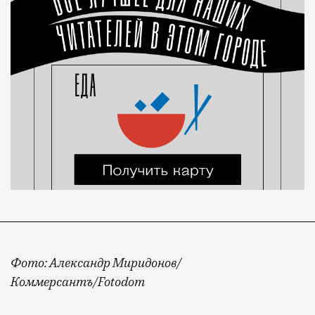
Фото: Александр Миридонов/
Коммерсантъ/Fotodom
____________________