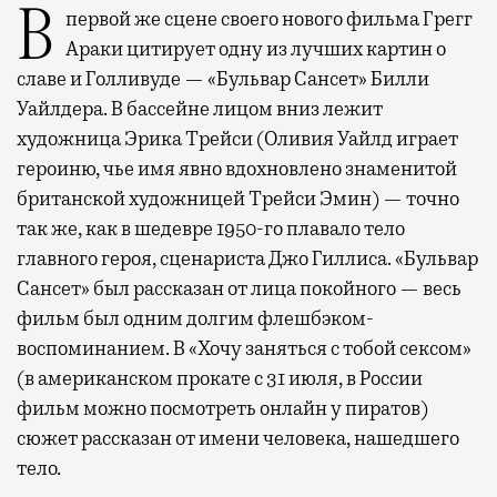
В первой же сцене своего нового фильма Грегг
Араки цитирует одну из лучших картин о
славе и Голливуде — «Бульвар Сансет» Билли
Уайлдера. В бассейне лицом вниз лежит
художница Эрика Трейси (Оливия Уайлд играет
героиню, чье имя явно вдохновлено знаменитой
британской художницей Трейси Эмин) — точно
так же, как в шедевре 1950-го плавало тело
главного героя, сценариста Джо Гиллиса. «Бульвар
Сансет» был рассказан от лица покойного — весь
фильм был одним долгим флешбэком-
воспоминанием. В «Хочу заняться с тобой сексом»
(в американском прокате с 31 июля, в России
фильм можно посмотреть онлайн у пиратов)
сюжет рассказан от имени человека, нашедшего
тело.