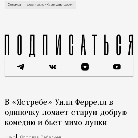
В минувший уикенд маленькая Старица в Тверской об
Старица
фестиваль «Карандаш-фест»
Реклама
Редакция Москвич Mag
В «Ястребе» Уилл Феррелл в
Город
одиночку ломает старую добрую
комедию и бьет мимо лунки
Кино
Ярослав Забалуев