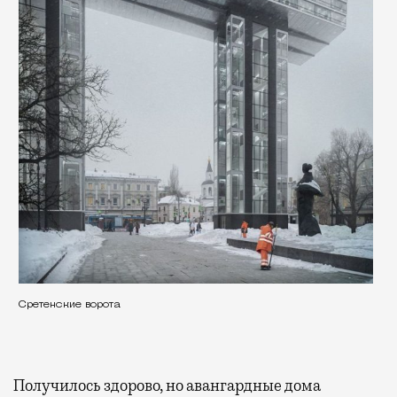
Сретенские ворота
Пу
Получилось здорово, но авангардные дома