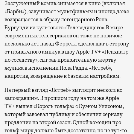
Заслуженный комик снимается в кино (включая
«Барби»), озвучивает мультфильмы и иногда даже
возвращается к образу легендарного Рона
Бургунди из культового «Телеведущего». В мире
современных телесериалов он тоже не новичок:
несколько лет назад Феррелл сделал шаг в сторону
от привычного амплуа в шоу Apple TV+ «Психиатр
по соседству», сыграв пронзительную жертву
жулика в исполнении Пола Радда. «Ястреб»,
напротив, возвращение к базовым настройкам.
На первый взгляд «Ястреб» выглядит несколько
запоздавшим. В прошлом году на том же Apple
TV+ вышел «Король гольфа» с Оуэном Уилсоном,
который завоевал публику и обеспечил сериалу
продление на второй сезон. Одной комедии про
гольф миру должно быть достаточно, но не тут-то