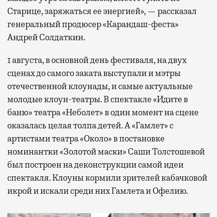
Старице, заряжаться ее энергией», — рассказал
генеральный продюсер «Карандаш-феста»
Андрей Солдаткин.
1 августа, в основной день фестиваля, на двух
сценах до самого заката выступали и мэтры
отечественной клоунады, и самые актуальные
молодые клоун-театры. В спектакле «Идите в
баню» театра «Неболет» в один момент на сцене
оказалась целая толпа детей. А «Гамлет» с
артистами театра «Около» в постановке
номинантки «Золотой маски» Саши Толстошевой
был построен на деконструкции самой идеи
спектакля. Клоуны кормили зрителей кабачковой
икрой и искали среди них Гамлета и Офелию.