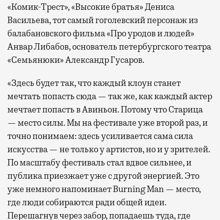
«Комик-Трест», «Высокие братья» Дениса
Васильева, тот самый гоголевский персонаж из
балабановского фильма «Про уродов и людей»
Анвар Либабов, основатель петербургского театра
«Семьянюки» Александр Гусаров.
«Здесь будет так, что каждый клоун станет
мечтать попасть сюда — так же, как каждый актер
мечтает попасть в Авиньон. Потому что Старица
— место силы. Мы на фестивале уже второй раз, и
точно понимаем: здесь усиливается сама сила
искусства — не только у артистов, но и у зрителей.
По масштабу фестиваль стал вдвое сильнее, и
публика приезжает уже с другой энергией. Это
уже немного напоминает Burning Man — место,
где люди собираются ради общей идеи.
Перешагнув через забор, попадаешь туда, где