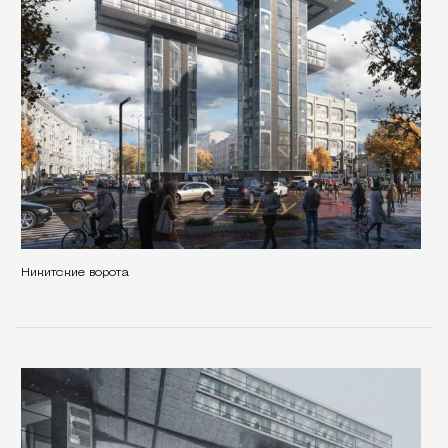
Никитские ворота
По