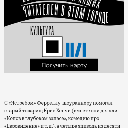
С «Ястребом» Ферреллу-шоураннеру помогал
старый товарищ Крис Хенчи (вместе они делали
«Копов в глубоком запасе», комедию про
«Евровидение» и т. д.), а четыре эпизода из десяти