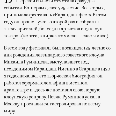
Тверской области отметила сразу два
события. Во-первых, свое 729-летие. Во-вторых,
принимала фестиваль «Карандаш-фест». В этом
году он прошел уже во второй раз и собрал 10
тысяч зрителей, более 300 артистов и 13 клоун-
театров (кстати, в цирке это число — счастливое).
В этом году фестиваль был посвящен 125-летию со
дня рождения легендарного советского клоуна
Михаила Румянцева, выступавшего под
псевдонимом Карандаш. Именно в Старице в 1920-
х годах началась его творческая биография: он
работал оформителем афиш в местном
драмтеатре и здесь же поставил свою первую
клоунскую репризу. Позже Румянцев уехал в
Москву, прославился, гастролировал по всему
миру.