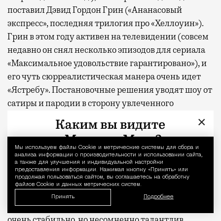
поставил Дэвид Гордон Грин («Ананасовый
экспресс», последняя трилогия про «Хеллоуин»).
Грин в этом году активен на телевидении (совсем
недавно он снял несколько эпизодов для сериала
«Максимальное удовольствие гарантировано»), и
его чуть сюрреалистическая манера очень идет
«Ястребу». Постановочные решения уводят шоу от
сатиры и пародии в сторону увлеченного
исследования вновь актуального характера.
×
В отличие от героев добрых спортивных комедий
Мы используем файлы Сookie и метрические системы для сбора и
Уведомление 
образца «Теда Лассо» Лонни Хокинс совершенно
анализа информации о производительности и использовании сайта,
а также для улучшения и индивидуальной настройки
не нуждается в нравственном перерождении. Это
предоставления информации. Нажимая кнопку «Принять» или
отчетливо неприятный герой, но он совсем не
продолжая пользоваться сайтом, вы соглашаетесь на обработку
файлов Cookie и данных метрических систем.
лишен магнетизма, смешно и много шутит про
Принять
Подробнее
яйца, а главное, пусть парадоксально, пусть не
очень стабильно, но несомненно талантлив.