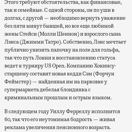
Этого требуют обстоятельства, как финансовые,
так и семейные. С одной стороны, он по уши в
долгах, с другой — необходимо вернуть уважение
без пяти минут бывшей, но все еще любимой
жены Стейси (Молли Шеннон) и взрослого сына
Лэнса (Джимми Татро). Собственно, Лэнс мечтает
публично унизить папочку на поле для гольфа,
так что путь Лонни к восстановлению статуса
ведет к турниру US Open. Компанию Хокинсу-
старшему составит новая кедди Сэм (Форчун
Феймстер) — найденная им на парковке у
супермаркета дебелая блондинка с
криминальным прошлым и острым языком.
В следующем году Уиллу Ферреллу исполнится
60, так что его неутомимая бодрость — живая
реклама увеличения пенсионного возраста.