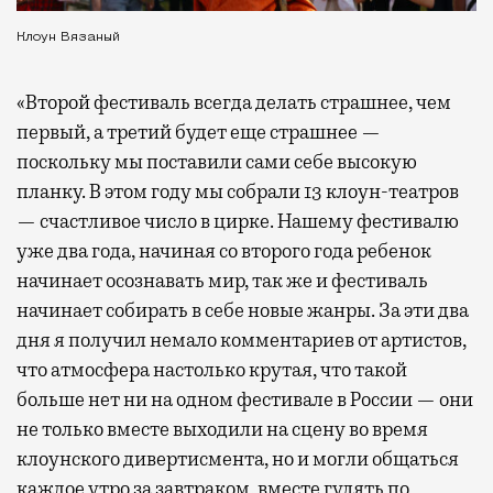
Клоун Вязаный
«Второй фестиваль всегда делать страшнее, чем
первый, а третий будет еще страшнее —
поскольку мы поставили сами себе высокую
планку. В этом году мы собрали 13 клоун-театров
— счастливое число в цирке. Нашему фестивалю
уже два года, начиная со второго года ребенок
начинает осознавать мир, так же и фестиваль
начинает собирать в себе новые жанры. За эти два
дня я получил немало комментариев от артистов,
что атмосфера настолько крутая, что такой
больше нет ни на одном фестивале в России — они
не только вместе выходили на сцену во время
клоунского дивертисмента, но и могли общаться
каждое утро за завтраком, вместе гулять по