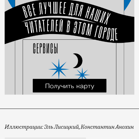
Иллюстрации: Эль Лисицкий, Константин Анохин