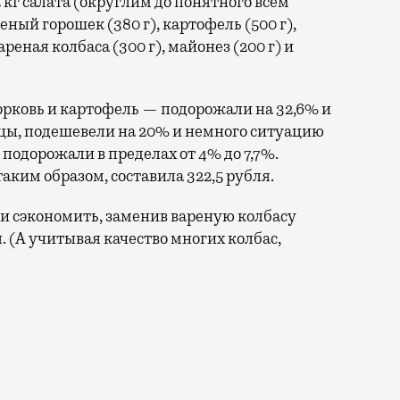
 кг салата (округлим до понятного всем
еный горошек (380 г), картофель (500 г),
ареная колбаса (300 г), майонез (200 г) и
морковь и картофель — подорожали на 32,6% и
дцы, подешевели на 20% и немного ситуацию
подорожали в пределах от 4% до 7,7%.
таким образом, составила 322,5 рубля.
 и сэкономить, заменив вареную колбасу
я. (А учитывая качество многих колбас,
деле это много. Индекс хорошо отражает тенденцию это