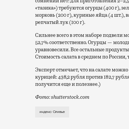
сомнений нет: для приготовления 2–2,5
«тазика») требуются огурцы (400 г), зел
морковь (200 г), куриные яйца (4 шт.), в
репчатый лук (100 г).
Сильнее всего в этом наборе подвели 
52,7% соответственно. Огурцы — моло
уравновесили. Все остальные продукты 
Стоимость салата в среднем по России, 
Эксперт отмечает, что на салате можно
курицей: 438,2 рубля против 182,7 рубл
получится еще и полезнее.)
Фото: shutterstock.com
Кажется, что всего-то 6%, но на самом 
индекс Оливье