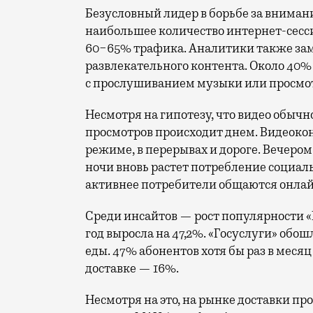
Безусловный лидер в борьбе за вниман
наибольшее количество интернет-сесс
60−65% трафика. Аналитики также за
развлекательного контента. Около 40
с прослушиванием музыки или просмот
Несмотря на гипотезу, что видео обыч
просмотров происходит днем. Видеокон
режиме, в перерывах и дороге. Вечером 
ночи вновь растет потребление социал
активнее потребители общаются онлай
Среди инсайтов — рост популярности «Г
год выросла на 47,2%. «Госуслуги» обош
еды. 47% абонентов хотя бы раз в меся
доставке — 16%.
Несмотря на это, на рынке доставки п