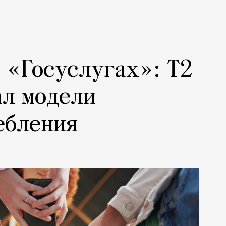
а «Госуслугах»: Т2
ал модели
ебления