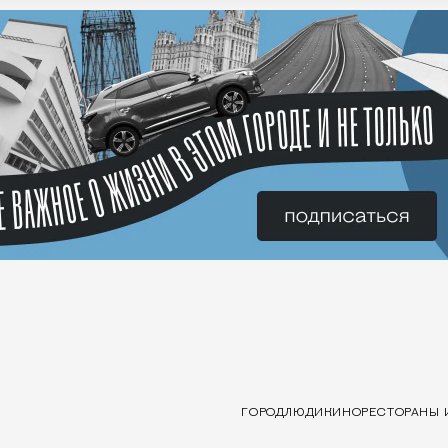
ГОРОД
ЛЮДИ
КИНО
РЕСТОРАНЫ 