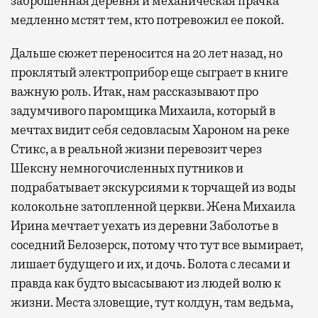
заброшенная деревня и механическая прачка
медленно мстят тем, кто потревожил ее покой.
Дальше сюжет переносится на 20 лет назад, но
проклятый электроприбор еще сыграет в книге
важную роль. Итак, нам рассказывают про
задумчивого паромщика Михаила, который в
мечтах видит себя седовласым Хароном на реке
Стикс, а в реальной жизни перевозит через
Шексну немногочисленных путников и
подрабатывает экскурсиями к торчащей из воды
колокольне затопленной церкви. Жена Михаила
Ирина мечтает уехать из деревни Заболотье в
соседний Белозерск, потому что тут все вымирает,
лишает будущего и их, и дочь. Болота с лесами и
правда как будто высасывают из людей волю к
жизни. Места зловещие, тут колдун, там ведьма,