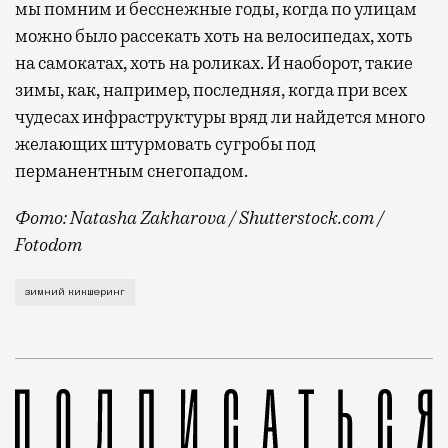
мы помним и бесснежные годы, когда по улицам
можно было рассекать хоть на велосипедах, хоть
на самокатах, хоть на роликах. И наоборот, такие
зимы, как, например, последняя, когда при всех
чудесах инфраструктуры вряд ли найдется много
желающих штурмовать сугробы под
перманентным снегопадом.
Фото: Natasha Zakharova / Shutterstock.com /
Fotodom
Об этом рассказал на Международном евразийском фо
зимний кикшеринг