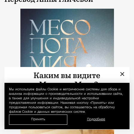
×
Мы используем файлы Сookie и метрические системы для сбора и
Уведомление 
анализа информации о производительности и использовании сайта,
а также для улучшения и индивидуальной настройки
предоставления информации. Нажимая кнопку «Принять» или
продолжая пользоваться сайтом, вы соглашаетесь на обработку
файлов Cookie и данных метрических систем.
Принять
Подробнее