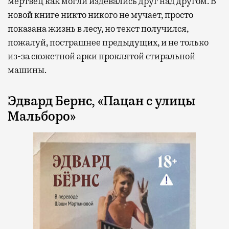
мертвец как могли издевались друг над другом. В
новой книге никто никого не мучает, просто
показана жизнь в лесу, но текст получился,
пожалуй, пострашнее предыдущих, и не только
из-за сюжетной арки проклятой стиральной
машины.
Эдвард Бернс, «Пацан с улицы
Мальборо»