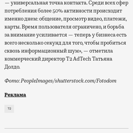
— универсальная точка контакта. Среди всех сфер
потребления более 50% активности происходит
именно днем: общение, просмотр видео, платежи,
карты. Время пользователя ограничено, и борьба
за внимание усиливается — теперь у бизнеса есть
всего несколько секунд для того, чтобы пробиться
сквозь информационный шум», — отметила
коммерческий директор Т2 AdTech Татьяна
Долдо.
Фото: PeopleImages/shutterstock.com/Fotodom
Мобильный оператор Т2 изучил модели интернет-потр
Реклама
Т2