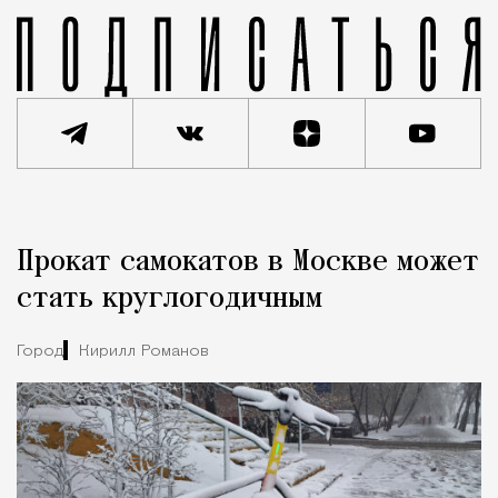
Реклама
Редакция Москвич Mag
Прокат самокатов в Москве может
Город
стать круглогодичным
Город
Кирилл Романов