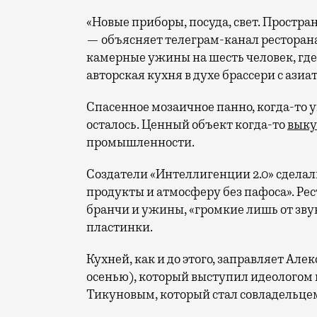
«Новые приборы, посуда, свет. Простра
— объясняет телеграм-канал ресторана.
камерные ужины на шесть человек, где 
авторская кухня в духе брассери с ази
Спасенное мозаичное панно, когда-то у
осталось. Ценный объект когда-то
вык
промышленности.
Создатели «Интеллигенции 2.0» сделал
продукты и атмосферу без пафоса». Ре
бранчи и ужины, «громкие лишь от зву
пластинки.
Кухней, как и до этого, заправляет Ал
осенью), который выступил идеологом 
Тикуновым, который стал совладельце