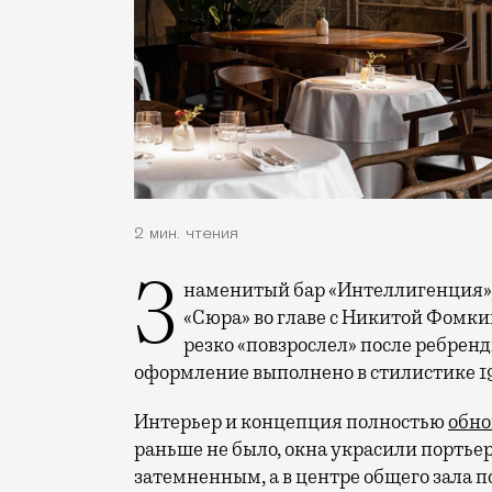
2 мин. чтения
Знаменитый бар «Интеллигенция», открытый несколько лет назад командой
«Сюра» во главе с Никитой Фомки
резко «повзрослел» после ребренд
оформление выполнено в стилистике 19
Интерьер и концепция полностью
обн
раньше не было, окна украсили портье
затемненным, а в центре общего зала 