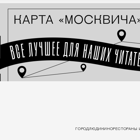
ГОРОД
ЛЮДИ
КИНО
РЕСТОРАНЫ 