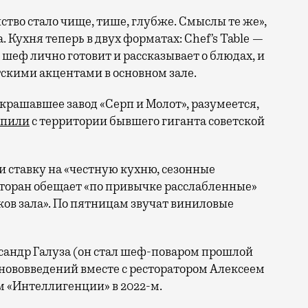
нство стало чище, тише, глубже. Смыслы те же»,
 Кухня теперь в двух форматах: Chef’s Table —
шеф лично готовит и рассказывает о блюдах, и
атскими акцентами в основном зале.
крашавшее завод «Серп и Молот», разумеется,
упили
с территории бывшего гиганта советской
и ставку на «честную кухню, сезонные
сторан обещает «по привычке расслабленные»
ков зала». По пятницам звучат виниловые
ександр Галуза (он стал шеф-поваром прошлой
нововведений вместе с ресторатором Алексеем
м «Интеллигенции» в 2022-м.