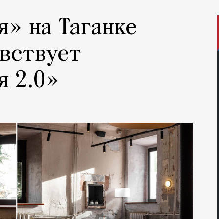
я» на Таганке
авствует
я 2.0»