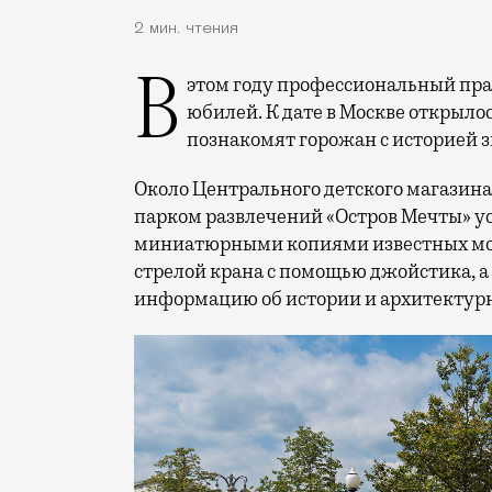
2 мин. чтения
В этом году профессиональный праздник День строителя отмечает 70-летний
юбилей. К дате в Москве открыло
познакомят горожан с историей 
Около Центрального детского магазина 
парком развлечений «Остров Мечты» у
миниатюрными копиями известных мос
стрелой крана с помощью джойстика, а
информацию об истории и архитектурн