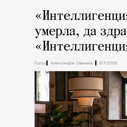
«Интеллигенци
умерла, да здр
«Интеллигенци
Город
Александра Савкина
12.11.2025