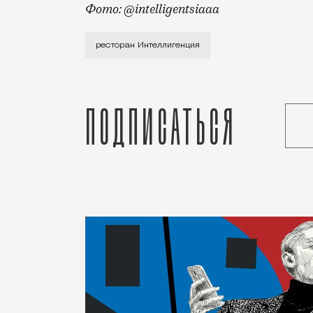
Фото: @intelligentsiaaa
Знаменитый бар «Интеллигенция», откры
ресторан Интеллигенция
Подписаться
Статья
Александра Савкина
Город