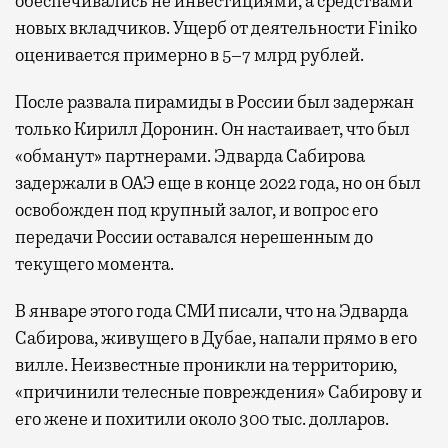
обеспечивались не инвестициями, а средствами
новых вкладчиков. Ущерб от деятельности Finiko
оценивается примерно в 5–7 млрд рублей.
После развала пирамиды в России был задержан
только Кирилл Доронин. Он настаивает, что был
«обманут» партнерами. Эдварда Сабирова
задержали в ОАЭ еще в конце 2022 года, но он был
освобожден под крупный залог, и вопрос его
передачи России оставался нерешенным до
текущего момента.
В январе этого года СМИ писали, что на Эдварда
Сабирова, живущего в Дубае, напали прямо в его
вилле. Неизвестные проникли на территорию,
«причинили телесные повреждения» Сабирову и
его жене и похитили около 300 тыс. долларов.