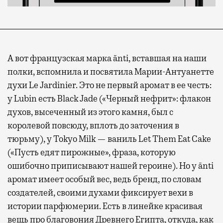
с собой не только чемодан, но и ноутбук.
А ожидание рейса все чаще превращается
не в потерянное время, а в возможность
спокойно закончить дела или спланировать
активности в путешествии, например
А вот французская марка ānti, вставшая на наши
забронировать нужные билеты и рестораны.
полки, вспомнила и посвятила Марии-Антуанетте
духи Le Jardinier. Это не первый аромат в ее честь:
у Lubin есть Black Jade («Черный нефрит»: флакон
Бизнес-зал становится местом, где можно
духов, высеченный из этого камня, был с
провести переговоры, поработать или просто
королевой повсюду, вплоть до заточения в
выпить кофе, наблюдая сквозь панорамные
тюрьму), у Tokyo Milk — ваниль Let Them Eat Cake
окна за тем, как взлетают и садятся
(«Пусть едят пирожные», фраза, которую
самолеты. В Москве нет недостатка
ошибочно приписывают нашей героине). Но у ānti
в лаунжах. В аэропортах их обычно
аромат имеет особый вес, ведь бренд, по словам
несколько — в разных зонах воздушных
создателей, своими духами фиксирует вехи в
гаваней. На некоторых вокзалах — тоже.
истории парфюмерии. Есть в линейке красивая
Лаунжи доступны на Ленинградском,
вещь про благовония Древнего Египта, откуда, как