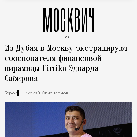
МОСКВИЧ
MAG
Введите ключевые слова для поиска статей
Из Дубая в Москву экстрадируют
сооснователя финансовой
пирамиды Finiko Эдварда
Сабирова
Город
Николай Спиридонов