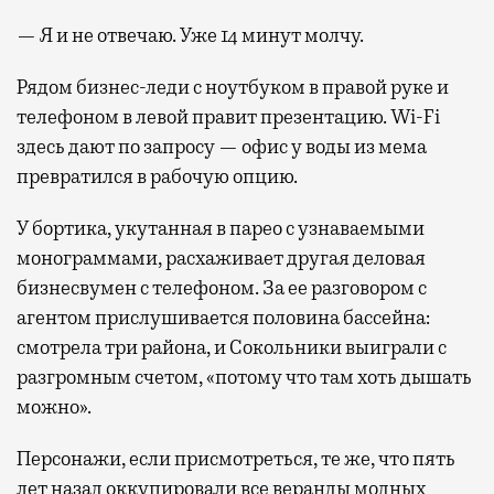
— Я и не отвечаю. Уже 14 минут молчу.
Рядом бизнес-леди с ноутбуком в правой руке и
телефоном в левой правит презентацию. Wi-Fi
здесь дают по запросу — офис у воды из мема
превратился в рабочую опцию.
У бортика, укутанная в парео с узнаваемыми
монограммами, расхаживает другая деловая
бизнесвумен с телефоном. За ее разговором с
агентом прислушивается половина бассейна:
смотрела три района, и Сокольники выиграли с
разгромным счетом, «потому что там хоть дышать
можно».
Персонажи, если присмотреться, те же, что пять
лет назад оккупировали все веранды модных