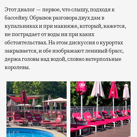
Этот диалог — первое, что слышу, подходя к
бассейну. Обрывок разговора двух дам в
купальниках и при макияже, который, кажется,
не пострадает от воды ни при каких
обстоятельствах. На этом дискуссия о курортах
закрывается, и обе изображают ленивый брасс,
держа головы над водой, словно ватерпольные
королевы.