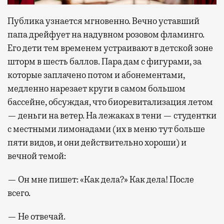
Публика узнается мгновенно. Вечно уставший
папа дрейфует на надувном розовом фламинго.
Его дети тем временем устраивают в детской зоне
шторм в шесть баллов. Пара дам с фигурами, за
которые заплачено потом и абонементами,
медленно нарезает круги в самом большом
бассейне, обсуждая, что биоревитализация летом
— деньги на ветер. На лежаках в тени — студентки
с местными лимонадами (их в меню тут больше
пяти видов, и они действительно хороши) и
вечной темой:
— Он мне пишет: «Как дела?» Как дела! После
всего.
— Не отвечай.