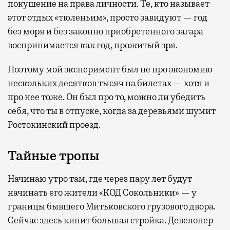
покушение на права личности. Те, кто называет
этот отдых «тюленьим», просто завидуют — год
без моря и без законно приобретенного загара
воспринимается как год, прожитый зря.
Поэтому мой эксперимент был не про экономию
нескольких десятков тысяч на билетах — хотя и
про нее тоже. Он был про то, можно ли убедить
себя, что ты в отпуске, когда за деревьями шумит
Ростокинский проезд.
Тайные тропы
Начинаю утро там, где через пару лет будут
начинать его жители «КОД Сокольники» — у
границы бывшего Митьковского грузового двора.
Сейчас здесь кипит большая стройка. Девелопер