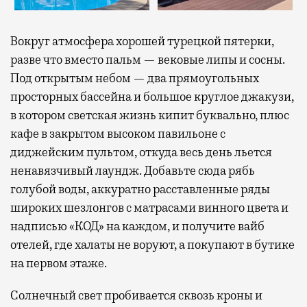
Вокруг атмосфера хорошей турецкой пятерки,
разве что вместо пальм — вековые липы и сосны.
Под открытым небом — два прямоугольных
просторных бассейна и большое круглое джакузи,
в котором светская жизнь кипит буквально, плюс
кафе в закрытом высоком павильоне с
диджейским пультом, откуда весь день льется
ненавязчивый лаундж. Добавьте сюда рябь
голубой воды, аккуратно расставленные ряды
широких шезлонгов с матрасами винного цвета и
надписью «КОД» на каждом, и получите вайб
отелей, где халаты не воруют, а покупают в бутике
на первом этаже.
Солнечный свет пробивается сквозь кроны и