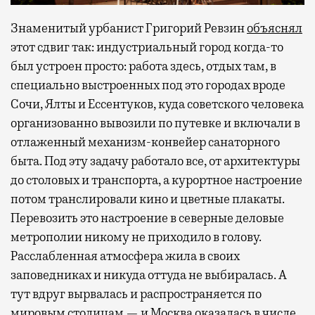
Знаменитый урбанист Григорий Ревзин
объяснял
этот сдвиг так: индустриальный город когда-то
был устроен просто: работа здесь, отдых там, в
специально выстроенных под это городах вроде
Сочи, Ялты и Ессентуков, куда советского человека
организованно вывозили по путевке и включали в
отлаженный механизм-конвейер санаторного
быта. Под эту задачу работало все, от архитектуры
до столовых и транспорта, а курортное настроение
потом транслировали кино и цветные плакаты.
Перевозить это настроение в северные деловые
метрополии никому не приходило в голову.
Расслабленная атмосфера жила в своих
заповедниках и никуда оттуда не выбиралась. А
тут вдруг вырвалась и распространяется по
мировым столицам — и Москва оказалась в числе