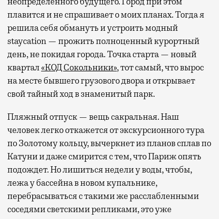
неопределенного будущего. Город при этом
плавится и не спрашивает о моих планах. Тогда я
решила себя обмануть и устроить модный
staycation — прожить полноценный курортный
день, не покидая города. Точка старта — новый
квартал
«КОД Сокольники»
, тот самый, что вырос
на месте бывшего грузового двора и открывает
свой тайный ход в знаменитый парк.
Пляжный отпуск — вещь сакральная. Наш
человек легко откажется от экскурсионного тура
по Золотому кольцу, вычеркнет из планов сплав по
Катуни и даже смирится с тем, что Париж опять
подождет. Но лишиться недели у воды, чтобы,
лежа у бассейна в новом купальнике,
перебрасываться с такими же расслабленными
соседями светскими репликами, это уже