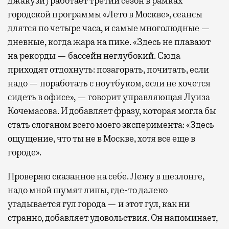
джакузи) работает третий сезон в рамках
городской программы «Лето в Москве», сеансы
длятся по четыре часа, и самые многолюдные —
дневные, когда жара на пике. «Здесь не плавают
на рекорды — бассейн неглубокий. Сюда
приходят отдохнуть: позагорать, почитать, если
надо — поработать с ноутбуком, если не хочется
сидеть в офисе», — говорит управляющая Луиза
Кочемасова. И добавляет фразу, которая могла бы
стать слоганом всего моего эксперимента: «Здесь
ощущение, что ты не в Москве, хотя все еще в
городе».
Проверяю сказанное на себе. Лежу в шезлонге,
надо мной шумят липы, где-то далеко
угадывается гул города — и этот гул, как ни
странно, добавляет удовольствия. Он напоминает,