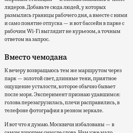
лидеров. Добавьте сюда людей, у которых
размылись границы рабочего дня, а вместе с ними
и само понятие отпуска — и вот бассейн в парке с
рабочим Wi-Fi выглядит не курьезом, а точным
ответом на запрос.
Вместо чемодана
К вечеру возвращаюсь тем же маршрутом через
парк — золотой свет, длинные тени, приятное
ощущение усталости, которое обычно бывает
после моря. Эксперимент признаю удавшимся:
голова перезагрузилась, плечи расправились, в
телефоне фотография в резном зеркале.
И вот что я думаю. Москвичи избалованы — в
самом хорошем смысле слова. Нам уже мало