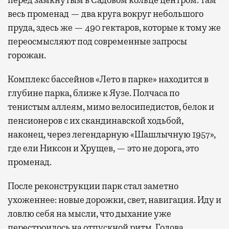
весь променад — два круга вокруг небольшого
пруда, здесь же — 490 гектаров, которые к тому же
переосмысляют под современные запросы
горожан.
Комплекс бассейнов «Лето в парке» находится в
глубине парка, ближе к Яузе. Полчаса по
тенистым аллеям, мимо велосипедистов, белок и
пенсионеров с их скандинавской ходьбой,
наконец, через легендарную «Шашлычную 1957»,
где ели Никсон и Хрущев, — это не дорога, это
променад.
После реконструкции парк стал заметно
ухоженнее: новые дорожки, свет, навигация. Иду и
ловлю себя на мысли, что дыхание уже
перестроилось на отпускной ритм. Голова,