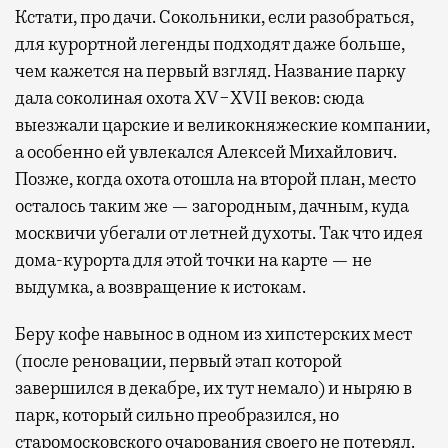
Кстати, про дачи. Сокольники, если разобраться,
для курортной легенды подходят даже больше,
чем кажется на первый взгляд. Название парку
дала соколиная охота XV−XVII веков: сюда
выезжали царские и великокняжеские компании,
а особенно ей увлекался Алексей Михайлович.
Позже, когда охота отошла на второй план, место
осталось таким же — загородным, дачным, куда
москвичи убегали от летней духоты. Так что идея
дома-курорта для этой точки на карте — не
выдумка, а возвращение к истокам.
Беру кофе навынос в одном из хипстерских мест
(после реновации, первый этап которой
завершился в декабре, их тут немало) и ныряю в
парк, который сильно преобразился, но
старомосковского очарования своего не потерял.