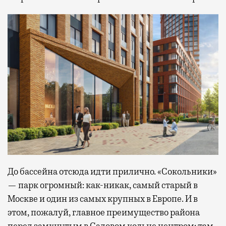
До бассейна отсюда идти прилично. «Сокольники»
— парк огромный: как-никак, самый старый в
Москве и один из самых крупных в Европе. И в
этом, пожалуй, главное преимущество района
перед замкнутым в Садовом кольце центром: там