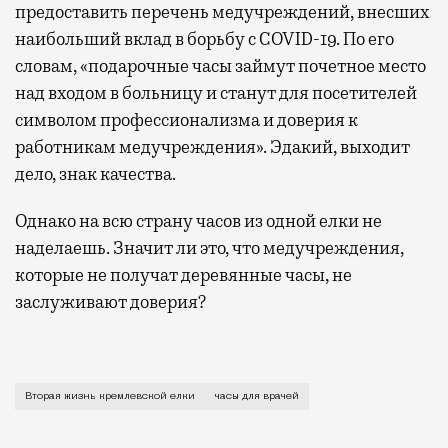
предоставить перечень медучреждений, внесших
наибольший вклад в борьбу с COVID-19. По его
словам, «подарочные часы займут почетное место
над входом в больницу и станут для посетителей
символом профессионализма и доверия к
работникам медучреждения». Эдакий, выходит
дело, знак качества.
Однако на всю страну часов из одной елки не
наделаешь. Значит ли это, что медучреждения,
которые не получат деревянные часы, не
заслуживают доверия?
До 2015 года главная новогодняя елка страны, сто
Вторая жизнь кремлевской елки
часы для врачей