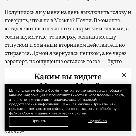
Получилось ли у меня на день выключить голову и
поверить, что я не в Москве? Почти. В моменте,
когда лежишь в шезлонге с закрытыми глазами, а
сосны шумят где-то наверху, разница между
отпуском и обычным вторником действительно
стирается. Домой я вернулась пешком, а не через
аэропорт, но ощущение осталось то же — будто
только что откуда-то издалека приехала
×
отдохнувшей.
С проектной декларацией можно ознакомиться по
Мы используем файлы Сookie и метрические системы для сбора и
Уведомление 
анализа информации о производительности и использовании сайта,
ссылке
.
а также для улучшения и индивидуальной настройки
предоставления информации. Нажимая кнопку «Принять» или
продолжая пользоваться сайтом, вы соглашаетесь на обработку
Фото:
пресс-служба девелоперской компании
файлов Cookie и данных метрических систем.
«Новая Эра» и пресс-служба АНО «Развитие
Принять
Подробнее
парков»