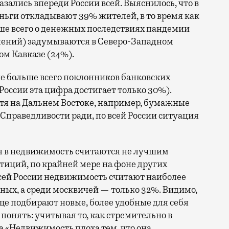
азались впереди России всей. Выяснилось, что в
ньги откладывают 39% жителей, в то время как
ьше всего о денежных последствиях пандемии
плений) задумываются в Северо-Западном
ом Кавказе (24%).
не больше всего поклонников банковских
 России эта цифра достигает только 30%).
хотя на Дальнем Востоке, например, бумажные
праведливости ради, по всей России ситуация
я в недвижимость считаются не лучшим
тиций, по крайней мере на фоне других
 всей России недвижимость считают наиболее
х, а среди москвичей — только 32%. Видимо,
ще подбирают новые, более удобные для себя
 понять: учитывая то, как стремительно в
а «Недвижимость плоха тем, что она