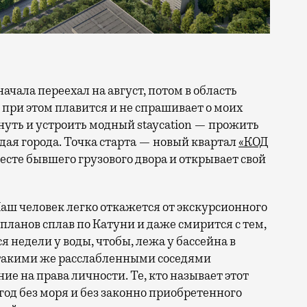
 при этом плавится и не спрашивает о моих
ануть и устроить модный staycation — прожить
ая города. Точка старта — новый квартал
«КОД
 месте бывшего грузового двора и открывает свой
аш человек легко откажется от экскурсионного
 планов сплав по Катуни и даже смирится с тем,
 недели у воды, чтобы, лежа у бассейна в
 такими же расслабленными соседями
е на права личности. Те, кто называет этот
год без моря и без законно приобретенного