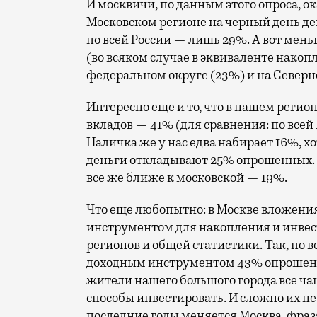
И москвичи, по данным этого опроса, ок
Московском регионе на черный день де
по всей России — лишь 29%. А вот мен
(во всяком случае в эквиваленте нако
федеральном округе (23%) и на Северн
Интересно еще и то, что в нашем регио
вкладов — 41% (для сравнения: по всей
Наличка же у нас едва набирает 16%, 
деньги откладывают 25% опрошенных. С
все же ближе к московской — 19%.
Что еще любопытно: в Москве вложени
инструментом для накопления и инвес
регионов и общей статистики. Так, по
доходным инструментом 43% опрошенны
жители нашего большого города все ча
способы инвестировать. И сложно их не
последние годы меняется Москва, фраз