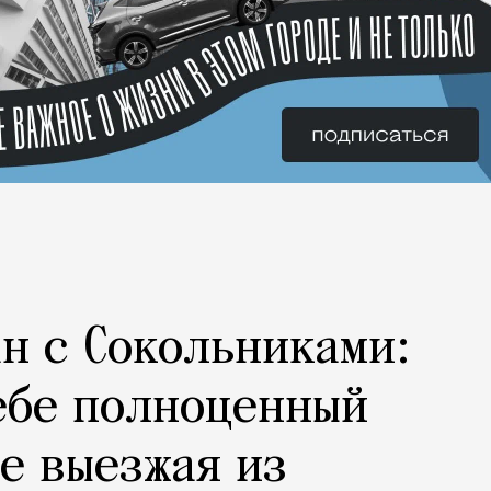
н с Сокольниками:
ебе полноценный
не выезжая из