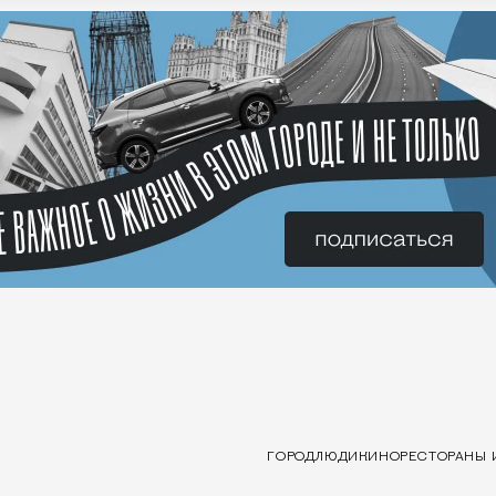
ГОРОД
ЛЮДИ
КИНО
РЕСТОРАНЫ 