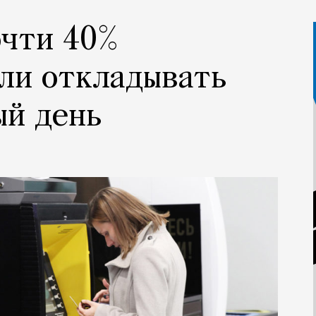
очти 40%
ли откладывать
ый день