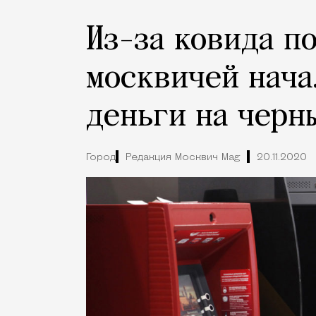
Из-за ковида п
москвичей нача
деньги на черн
Город
Редакция Москвич Mag
20.11.2020