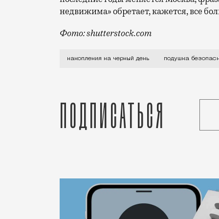
недвижима» обретает, кажется, все бо
Фото: shutterstock.com
А ведь еще прошлой осенью выяснилось,
накопления на черный день
подушка безопас
Подписаться
Статья
Редакция Москвич Mag
Город