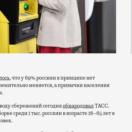
лось
, что у 69% россиян в принципе нет
ремительно меняется, а привычки населения
м.
оводу сбережений сегодня
обнародовал
ТАСС.
орке среди 1 тыс. россиян в возрасте 18–65 лет в
ловек.