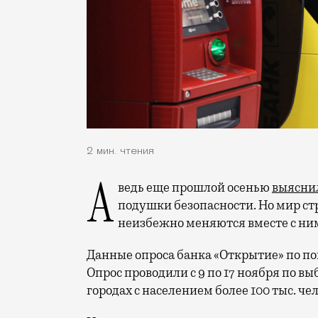
2 мин. чтения
А ведь еще прошлой осенью
выясни
подушки безопасности. Но мир ст
неизбежно меняются вместе с ни
Данные опроса банка «Открытие» по п
Опрос проводили с 9 по 17 ноября по выб
городах с населением более 100 тыс. че