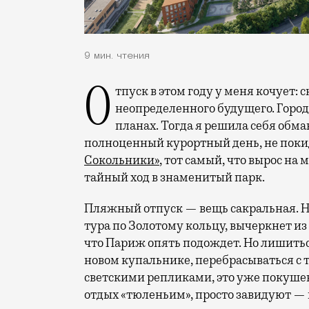
9 мин. чтения
Отпуск в этом году у меня кочует: сначала переехал на август, потом в область
неопределенного будущего. Город
планах. Тогда я решила себя обм
полноценный курортный день, не покид
Сокольники»
, тот самый, что вырос на
тайный ход в знаменитый парк.
Пляжный отпуск — вещь сакральная. Н
тура по Золотому кольцу, вычеркнет из
что Париж опять подождет. Но лишиться
новом купальнике, перебрасываться с
светскими репликами, это уже покушени
отдых «тюленьим», просто завидуют — 