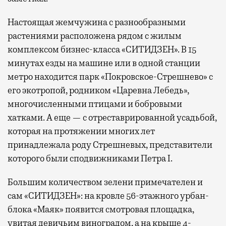
Настоящая жемчужина с разнообразными
растениями расположена рядом с жилым
комплексом бизнес-класса «СИТИДЗЕН». В 15
минутах езды на машине или в одной станции
метро находится парк «Покровское-Стрешнево» с
его экотропой, родником «Царевна Лебедь»,
многочисленными птицами и бобровыми
хатками. А еще — с отреставрированной усадьбой,
которая на протяжении многих лет
принадлежала роду Стрешневых, представители
которого были сподвижниками Петра I.
Большим количеством зелени примечателен и
сам «СИТИДЗЕН»: на кровле 56-этажного урбан-
блока «Маяк» появится смотровая площадка,
увитая девичьим виноградом, а на крыше 4-