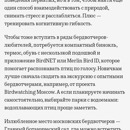
поведения пернатых, но и в том, чтобы найти еще
один способ взаимодействовать с природой,
снимать стресс и расслабляться. Плюс —
тренировать когнитивную гибкость.
Чтобы тоже вступить в ряды бердвотчеров-
любителей, потребуется компактный бинокль,
термос, обувь с нескользкой подошвой и
приложение BirdNET или Merlin Bird ID, которое
помогает распознавать птиц по голосу. Новичкам
лучше сначала сходить на экскурсию с опытными
бердвотчерами, например, от проекта
Birdwatching Moscow. А если планируете начинать
самостоятельно, выбирайте парки с водоемами:
водоплавающих птиц проще заметить.
Излюбленное место московских бердвотчеров —
Главный ботанический сад, где можно встретить