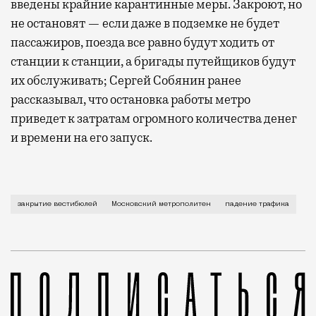
введены крайние карантинные меры. Закроют, но
не остановят — если даже в подземке не будет
пассажиров, поезда все равно будут ходить от
станции к станции, а бригады путейщиков будут
их обслуживать; Сергей Собянин ранее
рассказывал, что остановка работы метро
приведет к затратам огромного количества денег
и времени на его запуск.
Если вы пришли к своей станции метро, а она закры
закрытие вестибюлей
Московский метрополитен
падение трафика