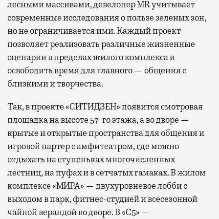
лесными массивами, девелопер MR учитывает
современные исследования о пользе зеленых зон,
но не ограничивается ими. Каждый проект
позволяет реализовать различные жизненные
сценарии в пределах жилого комплекса и
освободить время для главного — общения с
близкими и творчества.
Так, в проекте «СИТИДЗЕН» появится смотровая
площадка на высоте 57-го этажа, а во дворе —
крытые и открытые пространства для общения и
игровой партер с амфитеатром, где можно
отдыхать на ступеньках многочисленных
лестниц, на пуфах и в сетчатых гамаках. В жилом
комплексе «МИРА» — двухуровневое лобби с
выходом в парк, фитнес-студией и всесезонной
чайной верандой во дворе. В «С5» —