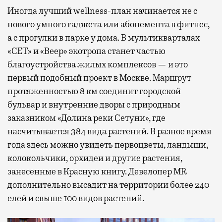
Иногда лучший wellness-план начинается не с
нового умного гаджета или абонемента в фитнес,
а с прогулки в парке у дома. В мультикварталах
«СЕТ» и «Веер» экотропа станет частью
благоустройства жилых комплексов — и это
первый подобный проект в Москве. Маршрут
протяженностью 8 км соединит городской
бульвар и внутренние дворы с природным
заказником «Долина реки Сетуни», где
насчитывается 384 вида растений. В разное время
года здесь можно увидеть первоцветы, ландыши,
колокольчики, орхидеи и другие растения,
занесенные в Красную книгу. Девелопер MR
дополнительно высадит на территории более 240
елей и свыше 100 видов растений.