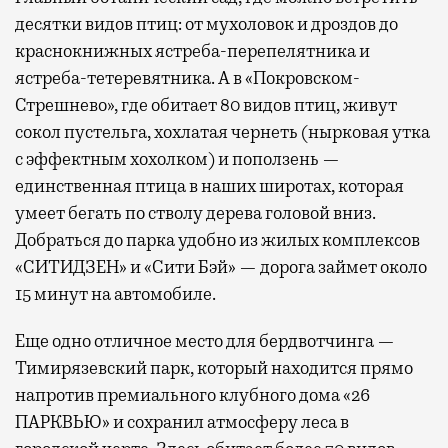
десятки видов птиц: от мухоловок и дроздов до
краснокнижных ястреба-перепелятника и
ястреба-тетеревятника. А в «Покровском-
Стрешнево», где обитает 80 видов птиц, живут
сокол пустельга, хохлатая чернеть (нырковая утка
с эффектным хохолком) и поползень —
единственная птица в наших широтах, которая
умеет бегать по стволу дерева головой вниз.
Добраться до парка удобно из жилых комплексов
«СИТИДЗЕН» и «Сити Бэй» — дорога займет около
15 минут на автомобиле.
Еще одно отличное место для бердвотчинга —
Тимирязевский парк, который находится прямо
напротив премиального клубного дома «26
ПАРКВЬЮ» и сохранил атмосферу леса в