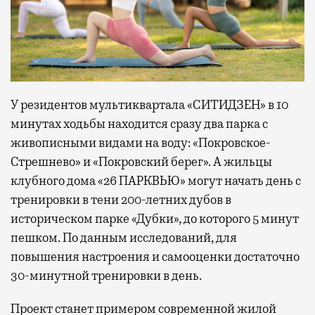
У резидентов мультиквартала «СИТИДЗЕН» в 10
минутах ходьбы находится сразу два парка с
живописными видами на воду: «Покровское-
Стрешнево» и «Покровский берег». А жильцы
клубного дома «26 ПАРКВЬЮ» могут начать день с
тренировки в тени 200-летних дубов в
историческом парке «Дубки», до которого 5 минут
пешком. По данным исследований, для
повышения настроения и самооценки достаточно
30-минутной тренировки в день.
Проект станет примером современной жилой