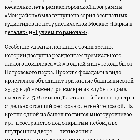
несколько лет в рамках городской программы
«Мой район» была выпущена серия бесплатных
аудиогидов
по нетуристической Москве:
«Парки в
деталях»
и
«Гуляем по районам»
.
Особенно удачная локация с точки зрения
истории доступна резидентам премиального
жилого комплекса «С5»
в одной минуте ходьбы от
Петровского парка. Проект с фасадами в виде
кристаллов объединит три жилые башни высотой
25, 33 и 48 этажей, три камерных клубных дома
высотой 4, 5, 6 этажей, 17-этажный бизнес-центр и
отдельно стоящий ресторан с летней террасой. На
крыше одной из башен появится многоуровневое
арт-пространство под открытым небом, а во
внутреннем дворе — тихие зоны с
горизонтальном водопадом и площадкой для