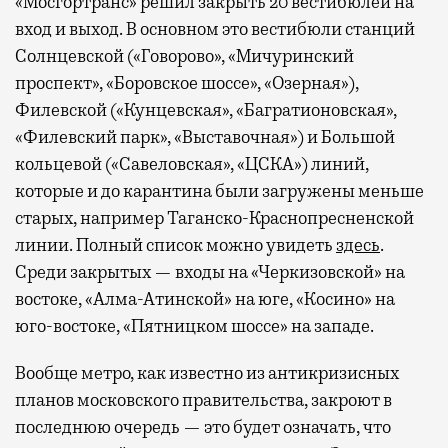
«Мосгортранс» решил закрыть 20 вестибюлей на
вход и выход. В основном это вестибюли станций
Солнцевской («Говорово», «Мичуринский
проспект», «Боровское шоссе», «Озерная»),
Филевской («Кунцевская», «Багратионовская»,
«Филевский парк», «Выставочная») и Большой
кольцевой («Савеловская», «ЦСКА») линий,
которые и до карантина были загружены меньше
старых, например Таганско-Краснопресненской
линии. Полный список можно увидеть
здесь
.
Среди закрытых — входы на «Черкизовской» на
востоке, «Алма-Атинской» на юге, «Косино» на
юго-востоке, «Пятницком шоссе» на западе.
Вообще метро, как известно из антикризисных
планов московского правительства, закроют в
последнюю очередь — это будет означать, что