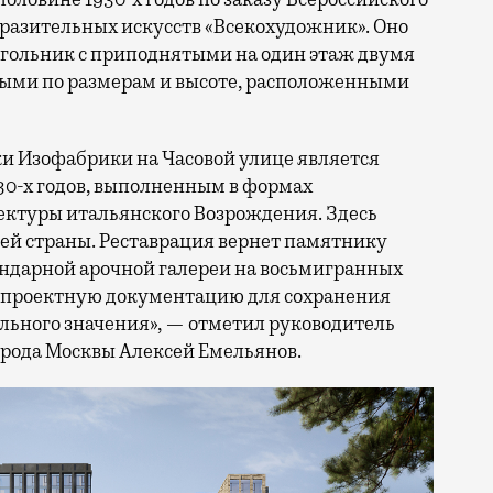
разительных искусств «Всекохудожник». Оно
гольник с приподнятыми на один этаж двумя
ми по размерам и высоте, расположенными
и Изофабрики на Часовой улице является
0-х годов, выполненным в формах
ектуры итальянского Возрождения. Здесь
сей страны. Реставрация вернет памятнику
гендарной арочной галереи на восьмигранных
т проектную документацию для сохранения
льного значения», — отметил руководитель
орода Москвы Алексей Емельянов.