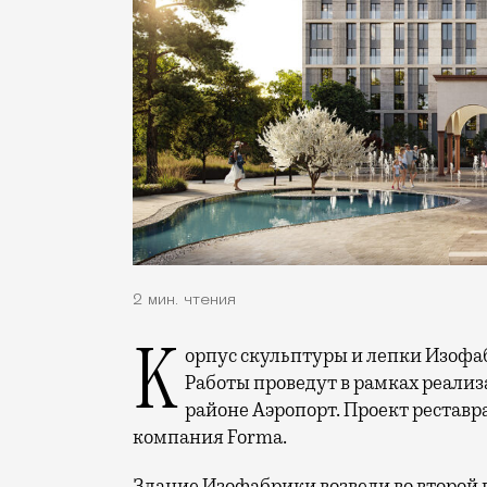
2 мин. чтения
Корпус скульптуры и лепки Изофабрики на Часовой улицы отреставрируют.
Работы проведут в рамках реализ
районе Аэропорт. Проект реставр
компания Forma.
Здание Изофабрики возвели во второй п