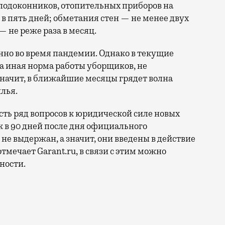
подоконников, отопительных приборов на
 в пять дней; обметания стен — не менее двух
— не реже раза в месяц.
бенно во время пандемии. Однако в текущие
 иная норма работы уборщиков, не
начит, в ближайшие месяцы грядет волна
лья.
есть ряд вопросов к юридической силе новых
ок в 90 дней после дня официального
не выдержан, а значит, они введены в действие
тмечает Garant.ru, в связи с этим можно
ности.
равила санитарного содержания поселений и эксплуата