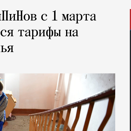
нПиНов с 1 марта
ся тарифы на
лья