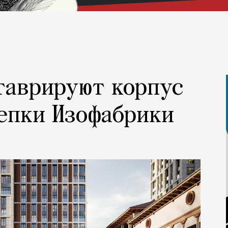
таврируют корпус
епки Изофабрики