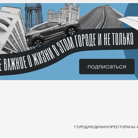
ГОРОД
ЛЮДИ
КИНО
РЕСТОРАНЫ 