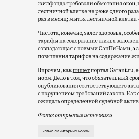
жилфонда требовали обметания окон, 
лестничной клетке не реже одного раза
раз в месяц; мытья лестничной клетки 
Чистота, конечно, залог здоровья, осо
тарифы на содержание жилья заложена
совпадающая с новыми СанПиНами, а з
повышения тарифов на содержание жи
Впрочем, как
пишет
портал Garant.ru, 
норм. Дело в том, что обязательный ср
опубликования соответствующего акта 
с нарушением требований закона. Как о
ожидать определенной судебной актив
Фото: открытые источники
С 1 марта начнут действовать новые п
новые санитарные нормы