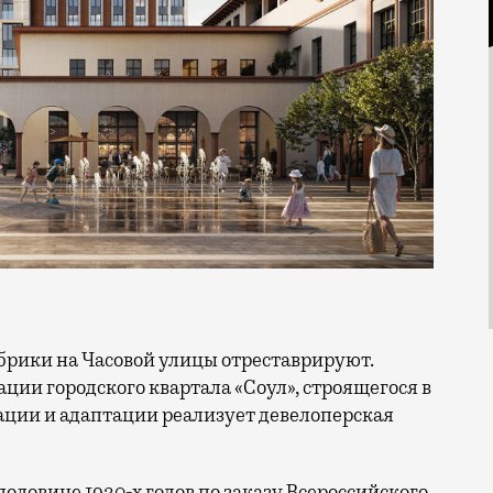
ации городского квартала «Соул», строящегося в
ации и адаптации реализует девелоперская
оловине 1930-х годов по заказу Всероссийского