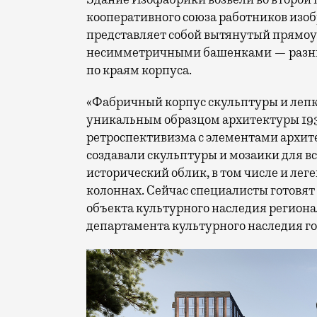
кооперативного союза работников изоб
представляет собой вытянутый прямоу
несимметричными башенками — разны
по краям корпуса.
«Фабричный корпус скульптуры и лепк
уникальным образцом архитектуры 193
ретроспективизма с элементами архит
создавали скульптуры и мозаики для в
исторический облик, в том числе и ле
колоннах. Сейчас специалисты готовя
объекта культурного наследия региона
департамента культурного наследия г