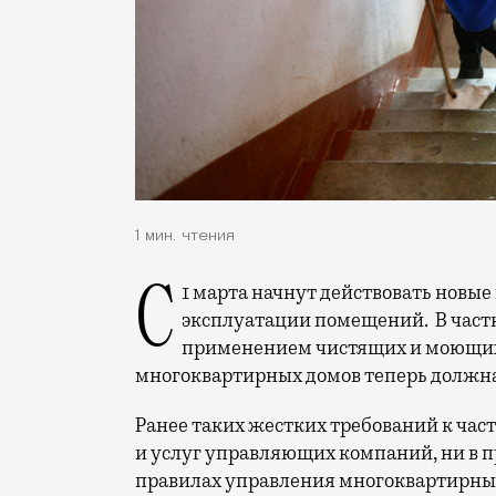
1 мин. чтения
С 1 марта начнут действовать новые правила санитарного содержания поселений и
эксплуатации помещений. В частно
применением чистящих и моющих 
многоквартирных домов теперь должна
Ранее таких жестких требований к част
и услуг управляющих компаний, ни в п
правилах управления многоквартирны