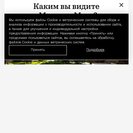
×
Город
Редакция Москвич Mag
Мы используем файлы Сookie и метрические системы для сбора и
Уведомление 
анализа информации о производительности и использовании сайта,
а также для улучшения и индивидуальной настройки
предоставления информации. Нажимая кнопку «Принять» или
продолжая пользоваться сайтом, вы соглашаетесь на обработку
файлов Cookie и данных метрических систем.
Принять
Подробнее
06.08.2026
2 мин. чтения
Формат загородного банного отдыха возле
Москвы продолжает развиваться: вместо
отдельных бань появляются целые курорты с
собственной архитектурой, гастрономией и
сценариями отдыха. Проекты Banya Resort