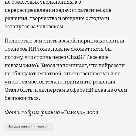
не о массовых увольнениях, а о
перераспределении задач: стратегические
решения, творчество и общение с людьми
останутся за человеком.
Полностью заменить врачей, парикмахеров или
тренеров ИИ тоже пока не сможет (хотя бы
потому, что стричь через ChatGPT все еще
невозможно). Киося напоминает, что нейросети
не обладают эмпатией, ответственностью и не
умеют самостоятельно принимать решения.
Стало быть, и экспертам в сфере HR пока не о чем
беспокоиться.
Фото: кадр из фильма «Симона», 2002
Ни одна неделя уже не обходится без нового прогно
Искусственный интеллект