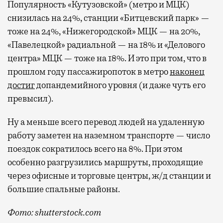
Популярность «Кутузовской» (метро и МЦК)
снизилась на 24%, станции «Битцевский парк» —
тоже на 24%, «Нижегородской» МЦК — на 20%,
«Павелецкой» радиальной — на 18% и «Делового
центра» МЦК — тоже на 18%. И это при том, что в
прошлом году пассажиропоток в метро
наконец
достиг
допандемийного уровня (и даже чуть его
превысил).
Ну а меньше всего перевод людей на удаленную
работу заметен на наземном транспорте — число
поездок сократилось всего на 8%. При этом
особенно разгрузились маршруты, проходящие
через офисные и торговые центры, ж/д станции и
большие спальные районы.
Фото: shutterstock.com