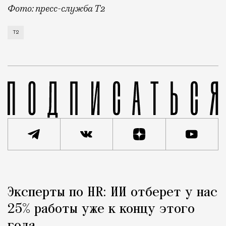
Фото: пресс-служба Т2
Т2 развивает решения для автомобильной отрасли и
Т2
Реклама
Редакция Москвич Mag
Эксперты по HR: ИИ отберет у нас
Город
25% работы уже к концу этого
года