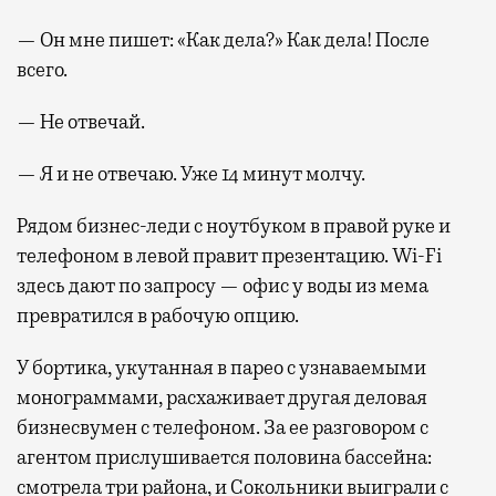
— Он мне пишет: «Как дела?» Как дела! После
всего.
— Не отвечай.
— Я и не отвечаю. Уже 14 минут молчу.
Рядом бизнес-леди с ноутбуком в правой руке и
телефоном в левой правит презентацию. Wi-Fi
здесь дают по запросу — офис у воды из мема
превратился в рабочую опцию.
У бортика, укутанная в парео с узнаваемыми
монограммами, расхаживает другая деловая
бизнесвумен с телефоном. За ее разговором с
агентом прислушивается половина бассейна:
смотрела три района, и Сокольники выиграли с