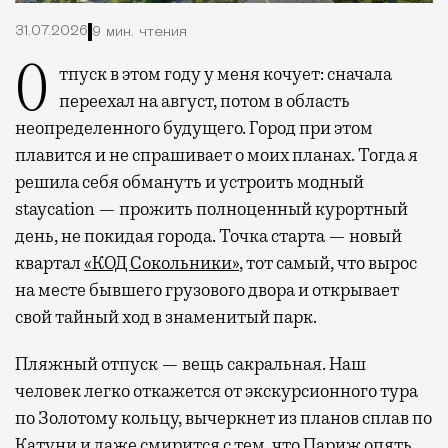
31.07.2026
9 мин. чтения
Отпуск в этом году у меня кочует: сначала
переехал на август, потом в область
неопределенного будущего. Город при этом
плавится и не спрашивает о моих планах. Тогда я
решила себя обмануть и устроить модный
staycation — прожить полноценный курортный
день, не покидая города. Точка старта — новый
квартал
«КОД Сокольники»
, тот самый, что вырос
на месте бывшего грузового двора и открывает
свой тайный ход в знаменитый парк.
Пляжный отпуск — вещь сакральная. Наш
человек легко откажется от экскурсионного тура
по Золотому кольцу, вычеркнет из планов сплав по
Катуни и даже смирится с тем, что Париж опять