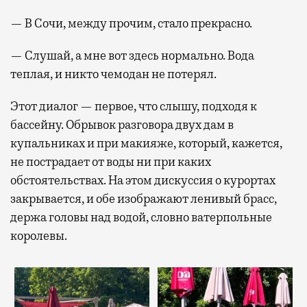
— В Сочи, между прочим, стало прекрасно.
— Слушай, а мне вот здесь нормально. Вода
теплая, и никто чемодан не потерял.
Этот диалог — первое, что слышу, подходя к
бассейну. Обрывок разговора двух дам в
купальниках и при макияже, который, кажется,
не пострадает от воды ни при каких
обстоятельствах. На этом дискуссия о курортах
закрывается, и обе изображают ленивый брасс,
держа головы над водой, словно ватерпольные
королевы.