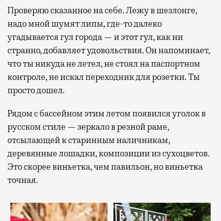
Проверяю сказанное на себе. Лежу в шезлонге,
надо мной шумят липы, где-то далеко
угадывается гул города — и этот гул, как ни
странно, добавляет удовольствия. Он напоминает,
что ты никуда не летел, не стоял на паспортном
контроле, не искал переходник для розетки. Ты
просто дошел.
Рядом с бассейном этим летом появился уголок в
русском стиле — зеркало в резной раме,
отсылающей к старинным наличникам,
деревянные лошадки, композиции из сухоцветов.
Это скорее виньетка, чем павильон, но виньетка
точная.