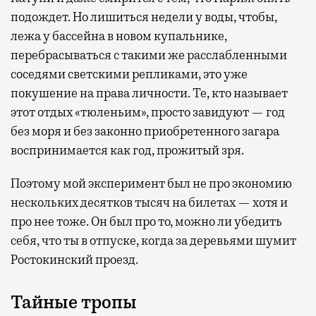
подождет. Но лишиться недели у воды, чтобы,
лежа у бассейна в новом купальнике,
перебрасываться с такими же расслабленными
соседями светскими репликами, это уже
покушение на права личности. Те, кто называет
этот отдых «тюленьим», просто завидуют — год
без моря и без законно приобретенного загара
воспринимается как год, прожитый зря.
Поэтому мой эксперимент был не про экономию
нескольких десятков тысяч на билетах — хотя и
про нее тоже. Он был про то, можно ли убедить
себя, что ты в отпуске, когда за деревьями шумит
Ростокинский проезд.
Тайные тропы