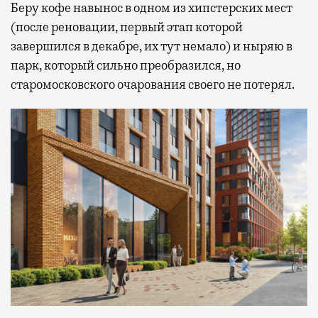
Беру кофе навынос в одном из хипстерских мест
(после реновации, первый этап которой
завершился в декабре, их тут немало) и ныряю в
парк, который сильно преобразился, но
старомосковского очарования своего не потерял.