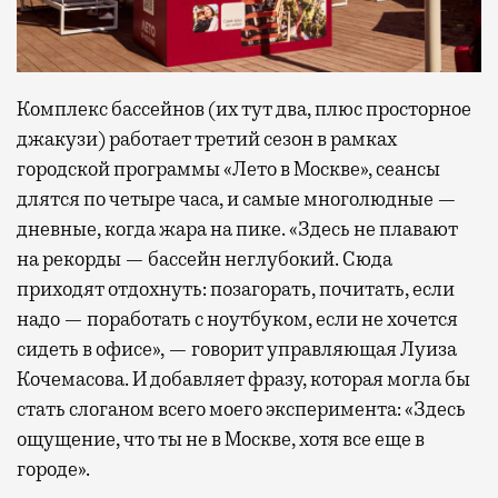
Комплекс бассейнов (их тут два, плюс просторное
джакузи) работает третий сезон в рамках
городской программы «Лето в Москве», сеансы
длятся по четыре часа, и самые многолюдные —
дневные, когда жара на пике. «Здесь не плавают
на рекорды — бассейн неглубокий. Сюда
приходят отдохнуть: позагорать, почитать, если
надо — поработать с ноутбуком, если не хочется
сидеть в офисе», — говорит управляющая Луиза
Кочемасова. И добавляет фразу, которая могла бы
стать слоганом всего моего эксперимента: «Здесь
ощущение, что ты не в Москве, хотя все еще в
городе».