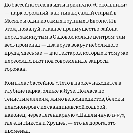
До бассейна отсюда идти прилично. «Сокольники»
— парк огромный: как-никак, самый старый в
Москве и один из самых крупных в Европе. И в
этом, пожалуй, главное преимущество района
перед замкнутым в Садовом кольце центром: там
весь променад — два круга вокруг небольшого
пруда, здесь же — 490 гектаров, которые к тому же
переосмысляют под современные запросы
горожан.
Комплекс бассейнов «Лето в парке» находится в
глубине парка, ближе к Яузе. Полчаса по
тенистым аллеям, мимо велосипедистов, белок и
пенсионеров с их скандинавской ходьбой,
наконец, через легендарную «Шашлычную 1957»,
где ели Никсон и Хрущев, — это не дорога, это
променад.