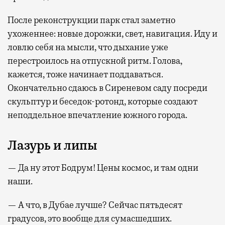
После реконструкции парк стал заметно
ухоженнее: новые дорожки, свет, навигация. Иду и
ловлю себя на мысли, что дыхание уже
перестроилось на отпускной ритм. Голова,
кажется, тоже начинает поддаваться.
Окончательно сдаюсь в Сиреневом саду посреди
скульптур и беседок-ротонд, которые создают
неподдельное впечатление южного города.
Лазурь и липы
— Да ну этот Бодрум! Цены космос, и там одни
наши.
— А что, в Дубае лучше? Сейчас пятьдесят
градусов, это вообще для сумасшедших.