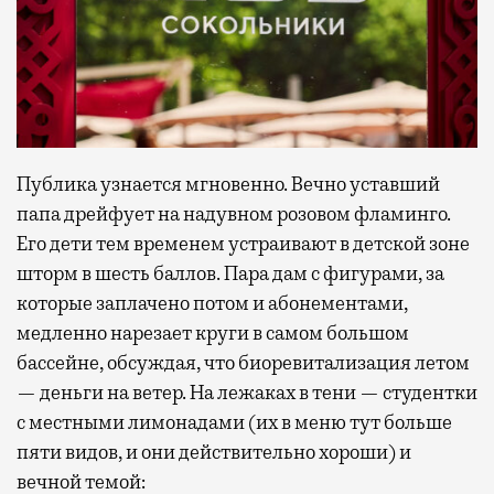
Публика узнается мгновенно. Вечно уставший
папа дрейфует на надувном розовом фламинго.
Его дети тем временем устраивают в детской зоне
шторм в шесть баллов. Пара дам с фигурами, за
которые заплачено потом и абонементами,
медленно нарезает круги в самом большом
бассейне, обсуждая, что биоревитализация летом
— деньги на ветер. На лежаках в тени — студентки
с местными лимонадами (их в меню тут больше
пяти видов, и они действительно хороши) и
вечной темой: