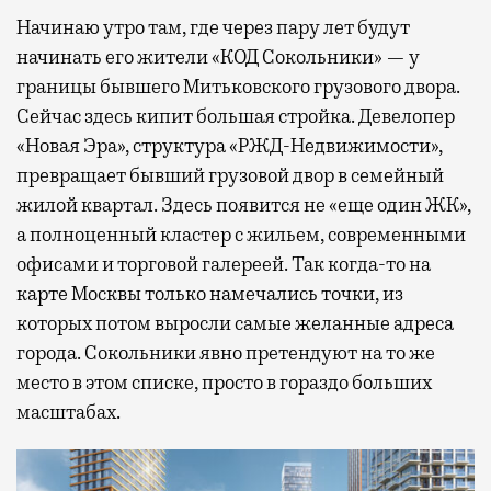
Начинаю утро там, где через пару лет будут
начинать его жители «КОД Сокольники» — у
границы бывшего Митьковского грузового двора.
Сейчас здесь кипит большая стройка. Девелопер
«Новая Эра», структура «РЖД-Недвижимости»,
превращает бывший грузовой двор в семейный
жилой квартал. Здесь появится не «еще один ЖК»,
а полноценный кластер с жильем, современными
офисами и торговой галереей. Так когда-то на
карте Москвы только намечались точки, из
которых потом выросли самые желанные адреса
города. Сокольники явно претендуют на то же
место в этом списке, просто в гораздо больших
масштабах.