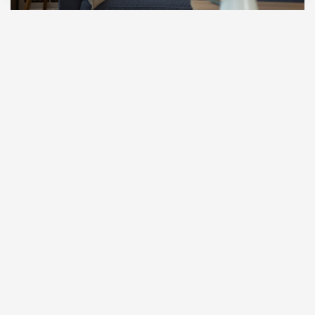
06.08.2026
5 мин. чтения
Проклятие стиральной машины заводит
компанию молодых людей в заброшенную
деревню в Вологодской области. В Нью-Йорке
мальчик всеми силами пытается не взрослеть — и
мать ему в этом помогает. А Великобритании,
окончательно увязшей в ближневосточном
конфликте, приходится впервые довериться
женщине. Три очень разных романа-новинки, о
которых рассказывает литературный критик,
шеф-редактор «Яндекс Книг» Константин
Мильчин.
Настасья Реньжина, «Последний