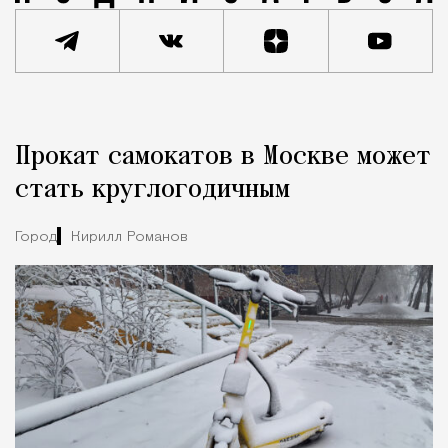
Реклама
Редакция Москвич Mag
Прокат самокатов в Москве может
Город
стать круглогодичным
Город
Кирилл Романов