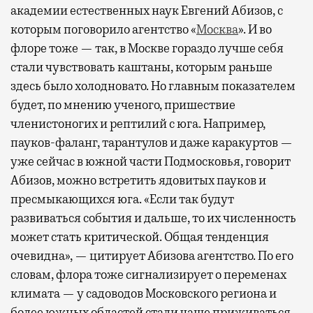
академии естественных наук Евгений Абизов, с
которым поговорило агентство «
Москва
». И во
флоре тоже — так, в Москве гораздо лучше себя
стали чувствовать каштаны, которым раньше
здесь было холодновато. Но главным показателем
будет, по мнению ученого, пришествие
членистоногих и рептилий с юга. Например,
пауков-фаланг, тарантулов и даже каракуртов —
уже сейчас в южной части Подмосковья, говорит
Абизов, можно встретить ядовитых пауков и
пресмыкающихся юга. «Если так будут
развиваться события и дальше, то их численность
может стать критической. Общая тенденция
очевидна», — цитирует Абизова агентство. По его
словам, флора тоже сигнализирует о переменах
климата — у садоводов Московского региона и
более южных областей стали чаще приживаться