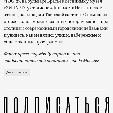
«ГЭС-2», на бульваре Братьев Весниных у музея
«ЗИЛАРТ», у стадиона «Динамо», в Нагатинском
затоне, на площади Тверской заставы. С помощью
стереоскопов можно сравнить исторические виды
столицы с современными городскими пейзажами
и увидеть, как менялись улицы, набережные и
общественные пространства.
Фото: пресс-служба Департамента
градостроительной политики города Москвы
В этом году профессиональный праздник День строи
День строителя