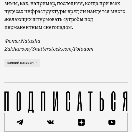
зимы, как, например, последняя, когда при всех
чудесах инфраструктуры вряд ли найдется много
желающих штурмовать сугробы под
перманентным снегопадом.
Фото: Natasha
Zakharova/Shutterstock.com/Fotodom
Об этом рассказал на Международном евразийском ф
зимний кикшеринг