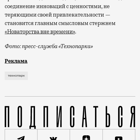
соединение инноваций с ценностями, не
теряющими своей привлекательности —
становится главным смысловым стержнем
«Новаторства вне времени»
.
Фото: пресс-служба «Технопарка»
Рекламные кампании техники редко выходят за рамк
Реклама
технопарк