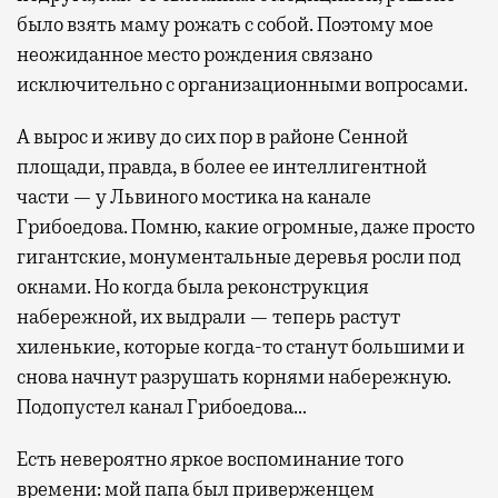
было взять маму рожать с собой. Поэтому мое
неожиданное место рождения связано
исключительно с организационными вопросами.
А вырос и живу до сих пор в районе Сенной
площади, правда, в более ее интеллигентной
части — у Львиного мостика на канале
Грибоедова. Помню, какие огромные, даже просто
гигантские, монументальные деревья росли под
окнами. Но когда была реконструкция
набережной, их выдрали — теперь растут
хиленькие, которые когда-то станут большими и
снова начнут разрушать корнями набережную.
Подопустел канал Грибоедова…
Есть невероятно яркое воспоминание того
времени: мой папа был приверженцем