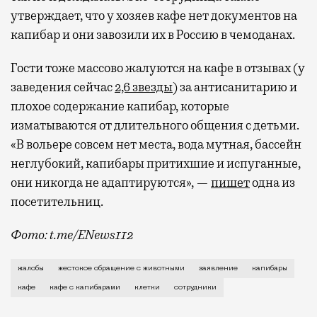
утверждает, что у хозяев кафе нет документов на
капибар и они завозили их в Россию в чемоданах.
Гости тоже массово жалуются на кафе в отзывах (у
заведения сейчас
2,6 звезды
) за антисанитарию и
плохое содержание капибар, которые
изматываются от длительного общения с детьми.
«В вольере совсем нет места, вода мутная, бассейн
неглубокий, капибары притихшие и испуганные,
они никогда не адаптируются», —
пишет
одна из
посетительниц.
Фото: t.me/ENews112
С момента открытия нового контактного кафе с капи
жалобы
жестокое обращение с животными
заявление
капибары
кафе
кафе с капибарами
клетки
сотрудники