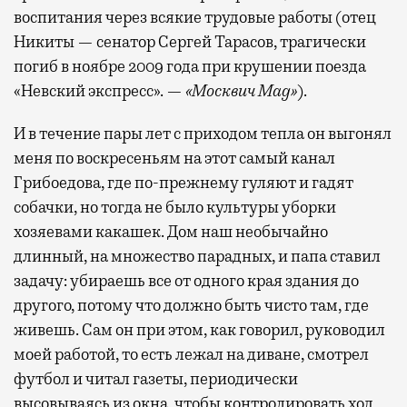
воспитания через всякие трудовые работы (отец
Никиты — сенатор Сергей Тарасов, трагически
погиб в ноябре 2009 года при крушении поезда
«Невский экспресс». —
«Москвич Mag»
).
И в течение пары лет с приходом тепла он выгонял
меня по воскресеньям на этот самый канал
Грибоедова, где по-прежнему гуляют и гадят
собачки, но тогда не было культуры уборки
хозяевами какашек. Дом наш необычайно
длинный, на множество парадных, и папа ставил
задачу: убираешь все от одного края здания до
другого, потому что должно быть чисто там, где
живешь. Сам он при этом, как говорил, руководил
моей работой, то есть лежал на диване, смотрел
футбол и читал газеты, периодически
высовываясь из окна, чтобы контролировать ход