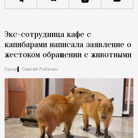
Реклама
Редакция Москвич Mag
Экс-сотрудница кафе с
Город
капибарами написала заявление о
жестоком обращении с животными
Город
Сергей Рыбачук