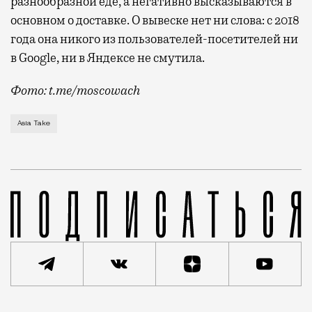
разнообразной еде, а негативно высказываются в
основном о доставке. О вывеске нет ни слова: с 2018
года она никого из пользователей-посетителей ни
в Google, ни в Яндексе не смутила.
Фото: t.me/moscowach
Владельцы ресторана Asia Take в Люберцах (еще одн
Asia Take