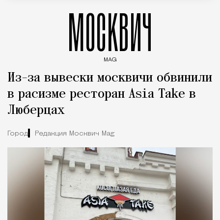
МОСКВИЧ
MAG
Введите ключевые слова для поиска статей
Из-за вывески москвичи обвинили
в расизме ресторан Asia Take в
Люберцах
Город
Редакция Москвич Mag