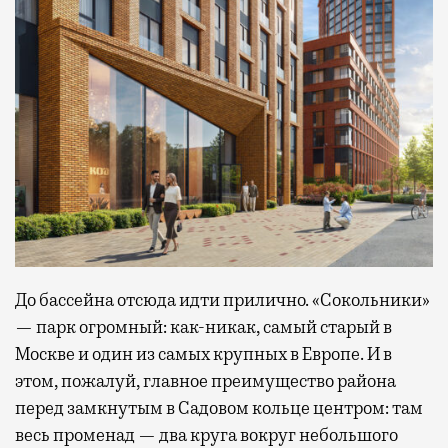
До бассейна отсюда идти прилично. «Сокольники»
— парк огромный: как-никак, самый старый в
Москве и один из самых крупных в Европе. И в
этом, пожалуй, главное преимущество района
перед замкнутым в Садовом кольце центром: там
весь променад — два круга вокруг небольшого