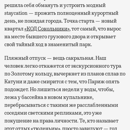
решила себя обмануть и устроить модный
staycation — прожить полноценный курортный
день, не покидая города. Точка старта — новый
квартал
«КОД Сокольники»
, тот самый, что вырос
на месте бывшего грузового двора и открывает
свой тайный ход в знаменитый парк.
Пляжный отпуск — вещь сакральная. Наш
человек легко откажется от экскурсионного тура
по Золотому кольцу, вычеркнет из планов сплав по
Катуни и даже смирится с тем, что Париж опять
подождет. Но лишиться недели у воды, чтобы,
лежа у бассейна в новом купальнике,
перебрасываться с такими же расслабленными
соседями светскими репликами, это уже
покушение на права личности. Те, кто называет
этот отдых «тюленьим», просто завидуют — год