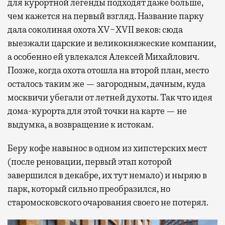
для курортной легенды подходят даже больше,
чем кажется на первый взгляд. Название парку
дала соколиная охота XV−XVII веков: сюда
выезжали царские и великокняжеские компании,
а особенно ей увлекался Алексей Михайлович.
Позже, когда охота отошла на второй план, место
осталось таким же — загородным, дачным, куда
москвичи убегали от летней духоты. Так что идея
дома-курорта для этой точки на карте — не
выдумка, а возвращение к истокам.
Беру кофе навынос в одном из хипстерских мест
(после реновации, первый этап которой
завершился в декабре, их тут немало) и ныряю в
парк, который сильно преобразился, но
старомосковского очарования своего не потерял.