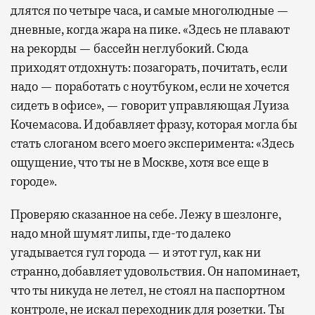
длятся по четыре часа, и самые многолюдные —
дневные, когда жара на пике. «Здесь не плавают
на рекорды — бассейн неглубокий. Сюда
приходят отдохнуть: позагорать, почитать, если
надо — поработать с ноутбуком, если не хочется
сидеть в офисе», — говорит управляющая Луиза
Кочемасова. И добавляет фразу, которая могла бы
стать слоганом всего моего эксперимента: «Здесь
ощущение, что ты не в Москве, хотя все еще в
городе».
Проверяю сказанное на себе. Лежу в шезлонге,
надо мной шумят липы, где-то далеко
угадывается гул города — и этот гул, как ни
странно, добавляет удовольствия. Он напоминает,
что ты никуда не летел, не стоял на паспортном
контроле, не искал переходник для розетки. Ты