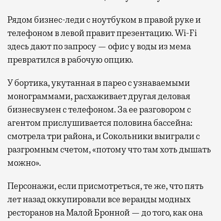
Рядом бизнес-леди с ноутбуком в правой руке и
телефоном в левой правит презентацию. Wi-Fi
здесь дают по запросу — офис у воды из мема
превратился в рабочую опцию.
У бортика, укутанная в парео с узнаваемыми
монограммами, расхаживает другая деловая
бизнесвумен с телефоном. За ее разговором с
агентом прислушивается половина бассейна:
смотрела три района, и Сокольники выиграли с
разгромным счетом, «потому что там хоть дышать
можно».
Персонажи, если присмотреться, те же, что пять
лет назад оккупировали все веранды модных
ресторанов на Малой Бронной — до того, как она