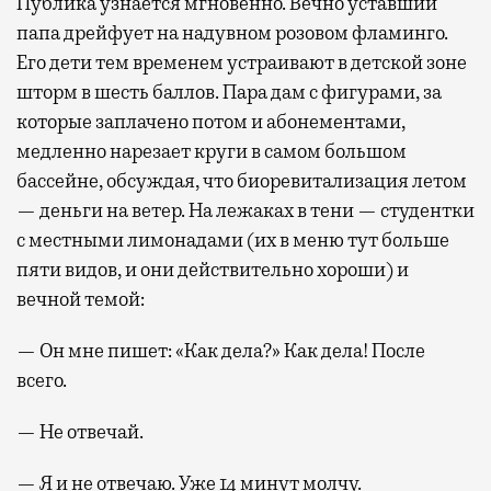
Публика узнается мгновенно. Вечно уставший
папа дрейфует на надувном розовом фламинго.
Его дети тем временем устраивают в детской зоне
шторм в шесть баллов. Пара дам с фигурами, за
которые заплачено потом и абонементами,
медленно нарезает круги в самом большом
бассейне, обсуждая, что биоревитализация летом
— деньги на ветер. На лежаках в тени — студентки
с местными лимонадами (их в меню тут больше
пяти видов, и они действительно хороши) и
вечной темой:
— Он мне пишет: «Как дела?» Как дела! После
всего.
— Не отвечай.
— Я и не отвечаю. Уже 14 минут молчу.