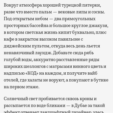
Вокруг атмосфера хорошей турецкой пятерки,
разве что вместо пальм — вековые липы и сосны.
Под открытым небом — два прямоугольных
просторных бассейна и большое круглое джакузи,
в котором светская жизнь кипит буквально, плюс
кафе в закрытом высоком павильоне с
диджейским пультом, откуда весь день льется
ненавязчивый лаундж. Добавьте сюда рябь
голубой воды, аккуратно расставленные ряды
широких шезлонгов с матрасами винного цвета и
надписью «КОД» на каждом, и получите вайб
отелей, где халаты не воруют, а покупают в бутике
на первом этаже.
Солнечный свет пробивается сквозь кроны и
рассыпается по воде бликами — в Дубае за такой
эффект отвечает ландшафтный дизайнер, здесь