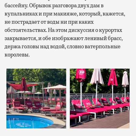
бассейну. Обрывок разговора двух дам в
купальниках и при макияже, который, кажется,
не пострадает от воды ни при каких
обстоятельствах. На этом дискуссия о курортах
закрывается, и обе изображают ленивый брасс,
держа головы над водой, словно ватерпольные
королевы.