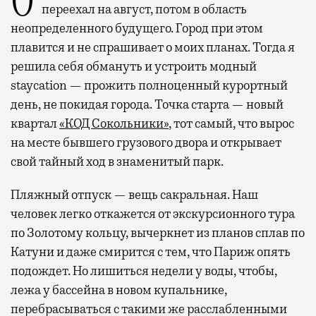
Отпуск в этом году у меня кочует: сначала
переехал на август, потом в область
неопределенного будущего. Город при этом
плавится и не спрашивает о моих планах. Тогда я
решила себя обмануть и устроить модный
staycation — прожить полноценный курортный
день, не покидая города. Точка старта — новый
квартал
«КОД Сокольники»
, тот самый, что вырос
на месте бывшего грузового двора и открывает
свой тайный ход в знаменитый парк.
Пляжный отпуск — вещь сакральная. Наш
человек легко откажется от экскурсионного тура
по Золотому кольцу, вычеркнет из планов сплав по
Катуни и даже смирится с тем, что Париж опять
подождет. Но лишиться недели у воды, чтобы,
лежа у бассейна в новом купальнике,
перебрасываться с такими же расслабленными