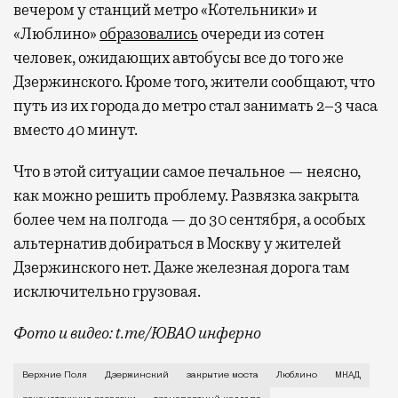
вечером у станций метро «Котельники» и
«Люблино»
образовались
очереди из сотен
человек, ожидающих автобусы все до того же
Дзержинского. Кроме того, жители сообщают, что
путь из их города до метро стал занимать 2–3 часа
вместо 40 минут.
Что в этой ситуации самое печальное — неясно,
как можно решить проблему. Развязка закрыта
более чем на полгода — до 30 сентября, а особых
альтернатив добираться в Москву у жителей
Дзержинского нет. Даже железная дорога там
исключительно грузовая.
Фото и видео: t.me/ЮВАО инферно
Все из-за реконструкции развязки. Еще с 5 января 
Верхние Поля
Дзержинский
закрытие моста
Люблино
МКАД