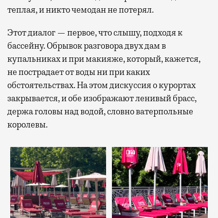
теплая, и никто чемодан не потерял.
Этот диалог — первое, что слышу, подходя к
бассейну. Обрывок разговора двух дам в
купальниках и при макияже, который, кажется,
не пострадает от воды ни при каких
обстоятельствах. На этом дискуссия о курортах
закрывается, и обе изображают ленивый брасс,
держа головы над водой, словно ватерпольные
королевы.