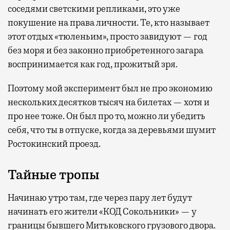
соседями светскими репликами, это уже
покушение на права личности. Те, кто называет
этот отдых «тюленьим», просто завидуют — год
без моря и без законно приобретенного загара
воспринимается как год, прожитый зря.
Поэтому мой эксперимент был не про экономию
нескольких десятков тысяч на билетах — хотя и
про нее тоже. Он был про то, можно ли убедить
себя, что ты в отпуске, когда за деревьями шумит
Ростокинский проезд.
Тайные тропы
Начинаю утро там, где через пару лет будут
начинать его жители «КОД Сокольники» — у
границы бывшего Митьковского грузового двора.