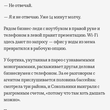
— Не отвечай.
— Я и не отвечаю. Уже 14 минут молчу.
Рядом бизнес-леди с ноутбуком в правой руке и
телефоном в левой правит презентацию. Wi-Fi
здесь дают по запросу — офис у воды из мема
превратился в рабочую опцию.
У бортика, укутанная в парео с узнаваемыми
монограммами, расхаживает другая деловая
бизнесвумен с телефоном. За ее разговором с
агентом прислушивается половина бассейна:
смотрела три района, и Сокольники выиграли с
разгромным счетом, «потому что там хоть дышать
можно».