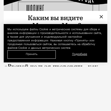
×
Мы используем файлы Сookie и метрические системы для сбора и
Уведомление 
анализа информации о производительности и использовании сайта,
а также для улучшения и индивидуальной настройки
предоставления информации. Нажимая кнопку «Принять» или
продолжая пользоваться сайтом, вы соглашаетесь на обработку
файлов Cookie и данных метрических систем.
Принять
Подробнее
«Врачей нельзя проверять, как
общепит». Коллеги вступились за
стоматолога после выпуска Лены
Летучей
Город
Кирилл Романов