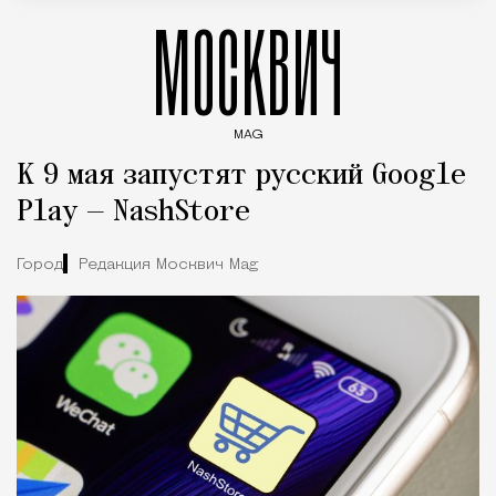
МОСКВИЧ
MAG
Введите ключевые слова для поиска статей
К 9 мая запустят русский Google
Play — NashStore
Город
Редакция Москвич Mag