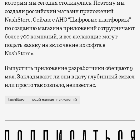
которым мы сегодня столкнулись. Поэтому мы
создали российский магазин приложений
NashStore. Сейчас с АНО “Цифровые платформы”
по созданию магазина приложений сотрудничают
более 700 компаний, и все желающие могут
подать заявку на включение их софта в
NashStore».
Выпустить приложение разработчики обещают 9
мая. Закладывают ли они в дату глубинный смысл
или просто так совпало, неизвестно.
В отличие от «Россграма» тут не дают невыполнимы
NashStore
новый магазин приложений