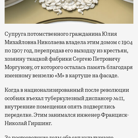
Супруга потомственного гражданина Юлия
Михайловна Николаева владела этим домом с 1904
по 1907 год, перепродав его выходцу из крестьян,
хозяину ткацкой фабрики Сергею Петровичу
Моргунову, от которого осталась память благодаря
именному вензелю «М» в картуше на фасаде.
Когда в национализированный после революции
особняк въехал туберкулезный диспансер №11,
внутренние помещения опять подверглись
переделке. Этим занимался инженер Франциск-
Николай Гиршинг.
За постсоветские годы объект культурного