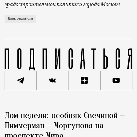
градостроительной политики города Москвы
В этом году профессиональный праздник День строи
День строителя
Реклама
Редакция Москвич Mag
Дом недели: особняк Свечиной —
Город
Циммерман — Моргунова на
проспекте Мира