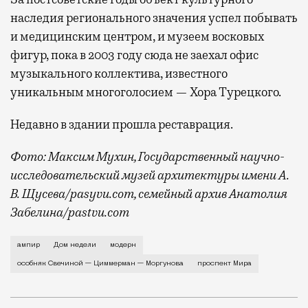
наследия регионального значения успел побывать
и медицинским центром, и музеем восковых
фигур, пока в 2003 году сюда не заехал офис
музыкального коллектива, известного
уникальным многоголосием — Хора Турецкого.
Недавно в здании прошла реставрация.
Фото: Максим Мухин, Государственный научно-
исследовательский музей архитектуры имени А.
В. Щусева/pasyvu.com, семейный архив Анатолия
Забелина/pastvu.com
История каменного строения в Мещанской слободе —
ампир
Дом недели
модерн
особняк Свечиной — Циммерман — Моргунова
проспект Мира