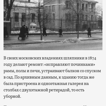
В своих московских владениях шляпники в 1874
году делают ремонт: «исправляют починками»
рамы, полы и печи, устраивают балкон со спуском
в сад. По архивным данным, к зданию тогда же
была пристроена и одноэтажная галерея на
столбах с двухэтажной ретирадой, то есть
уборной.