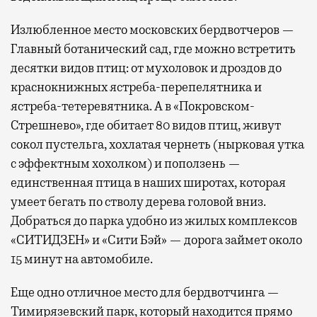
Излюбленное место московских бердвотчеров —
Главный ботанический сад, где можно встретить
десятки видов птиц: от мухоловок и дроздов до
краснокнижных ястреба-перепелятника и
ястреба-тетеревятника. А в «Покровском-
Стрешнево», где обитает 80 видов птиц, живут
сокол пустельга, хохлатая чернеть (нырковая утка
с эффектным хохолком) и поползень —
единственная птица в наших широтах, которая
умеет бегать по стволу дерева головой вниз.
Добраться до парка удобно из жилых комплексов
«СИТИДЗЕН» и «Сити Бэй» — дорога займет около
15 минут на автомобиле.
Еще одно отличное место для бердвотчинга —
Тимирязевский парк, который находится прямо