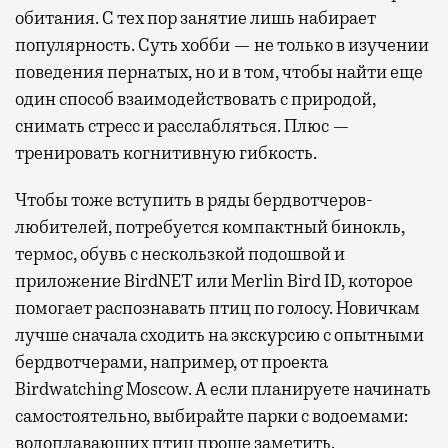
обитания. С тех пор занятие лишь набирает
популярность. Суть хобби — не только в изучении
поведения пернатых, но и в том, чтобы найти еще
один способ взаимодействовать с природой,
снимать стресс и расслабляться. Плюс —
тренировать когнитивную гибкость.
Чтобы тоже вступить в ряды бердвотчеров-
любителей, потребуется компактный бинокль,
термос, обувь с нескользкой подошвой и
приложение BirdNET или Merlin Bird ID, которое
помогает распознавать птиц по голосу. Новичкам
лучше сначала сходить на экскурсию с опытными
бердвотчерами, например, от проекта
Birdwatching Moscow. А если планируете начинать
самостоятельно, выбирайте парки с водоемами:
водоплавающих птиц проще заметить.