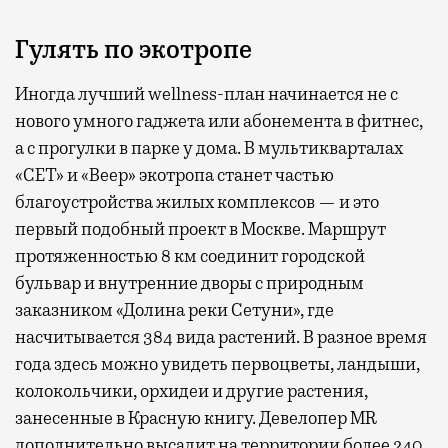
Гулять по экотропе
Иногда лучший wellness-план начинается не с
нового умного гаджета или абонемента в фитнес,
а с прогулки в парке у дома. В мультикварталах
«СЕТ» и «Веер» экотропа станет частью
благоустройства жилых комплексов — и это
первый подобный проект в Москве. Маршрут
протяженностью 8 км соединит городской
бульвар и внутренние дворы с природным
заказником «Долина реки Сетуни», где
насчитывается 384 вида растений. В разное время
года здесь можно увидеть первоцветы, ландыши,
колокольчики, орхидеи и другие растения,
занесенные в Красную книгу. Девелопер MR
дополнительно высадит на территории более 240