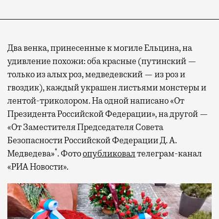
Два венка, принесенные к могиле Ельцина, на
удивление похожи: оба красные (путинский —
только из алых роз, медведевский — из роз и
гвоздик), каждый украшен листьями монстеры и
лентой-триколором. На одной написано «От
Президента Российской Федерации», на другой —
«От Заместителя Председателя Совета
Безопасности Российской Федерации Д. А.
*
Медведева»
. Фото
опубликовал
телеграм-канал
«РИА Новости».