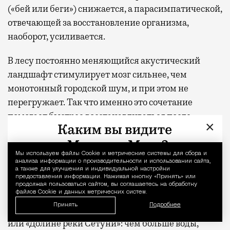
(«бей или беги») снижается, а парасимпатической,
отвечающей за восстановление организма,
наоборот, усиливается.
В лесу постоянно меняющийся акустический
ландшафт стимулирует мозг сильнее, чем
монотонный городской шум, и при этом не
перегружает. Так что именно это сочетание
помогает быстрее восстанавливаться после
×
умственного напряжения.
Для тренировки активного слушания по очереди
Мы используем файлы Сookie и метрические системы для сбора и
Уведомление 
анализа информации о производительности и использовании сайта,
выбирайте один звук — птиц, воду, листву — и
а также для улучшения и индивидуальной настройки
предоставления информации. Нажимая кнопку «Принять» или
удерживайте внимание на нем несколько минут.
продолжая пользоваться сайтом, вы соглашаетесь на обработку
файлов Cookie и данных метрических систем.
Пробовать можно в «Покровском-Стрешнево»,
Принять
Подробнее
Тимирязевском лесу, Главном ботаническом саду
или «Долине реки Сетуни»: чем больше воды,