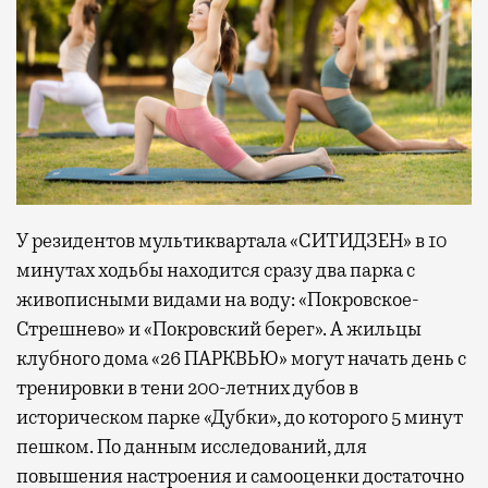
У резидентов мультиквартала «СИТИДЗЕН» в 10
минутах ходьбы находится сразу два парка с
живописными видами на воду: «Покровское-
Стрешнево» и «Покровский берег». А жильцы
клубного дома «26 ПАРКВЬЮ» могут начать день с
тренировки в тени 200-летних дубов в
историческом парке «Дубки», до которого 5 минут
пешком. По данным исследований, для
повышения настроения и самооценки достаточно