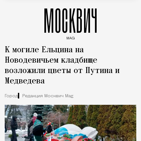
МОСКВИЧ
MAG
Введите ключевые слова для поиска статей
К могиле Ельцина на
Новодевичьем кладбище
возложили цветы от Путина и
Медведева
Город
Редакция Москвич Mag