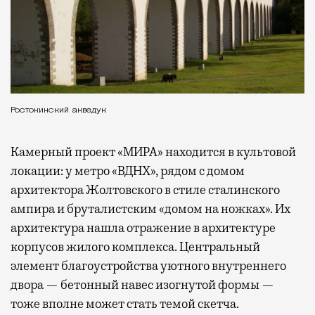
Ростокинский акведук
Камерный проект «МИРА» находится в культовой
локации: у метро «ВДНХ», рядом с домом
архитектора Жолтовского в стиле сталинского
ампира и бруталистским «домом на ножках». Их
архитектура нашла отражение в архитектуре
корпусов жилого комплекса. Центральный
элемент благоустройства уютного внутреннего
двора — бетонный навес изогнутой формы —
тоже вполне может стать темой скетча.