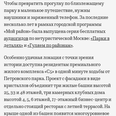
Чтобы превратить прогулку по близлежащему
парку в маленькое путешествие, нужны
наушники и заряженный телефон. За последние
несколько лет в рамках городской программы
«Мой район» была выпущена серия бесплатных
аудиогидов
по нетуристической Москве:
«Парки в
деталях»
и
«Гуляем по районам»
.
Особенно удачная локация с точки зрения
истории доступна резидентам премиального
жилого комплекса «С5»
в одной минуте ходьбы от
Петровского парка. Проект с фасадами в виде
кристаллов объединит три жилые башни высотой
25, 33 и 48 этажей, три камерных клубных дома
высотой 4, 5, 6 этажей, 17-этажный бизнес-центр и
отдельно стоящий ресторан с летней террасой. На
крыше одной из башен появится многоуровневое